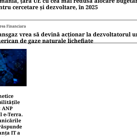
mânia, țara UE cu cea mai redusă alocare bugetar
ntru cercetare și dezvoltare, în 2025
rea Financiara
ansgaz vrea să devină acționar la dezvoltatorul u
erican de gaze naturale lichefiate
netice
litățile
: ANP
l e‑Terra.
nicările
e răspunde
nța IT a