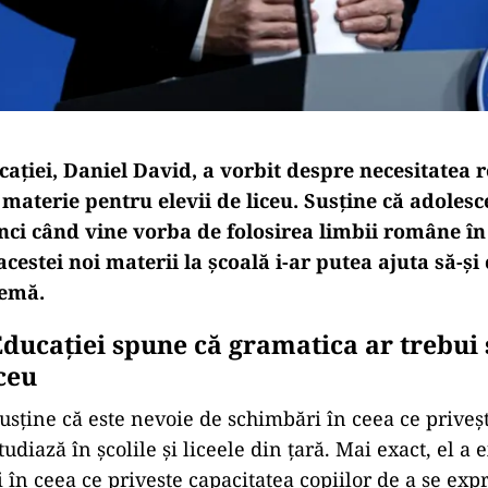
ației, Daniel David, a vorbit despre necesitatea 
 materie pentru elevii de liceu. Susține că adolesc
ci când vine vorba de folosirea limbii române în
acestei noi materii la școală i-ar putea ajuta să-și
lemă.
Educației spune că gramatica ar trebui 
iceu
usține că este nevoie de schimbări în ceea ce priveș
studiază în școlile și liceele din țară. Mai exact, el a 
în ceea ce privește capacitatea copiilor de a se exp