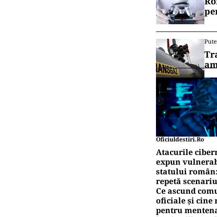
Ro
pe
Pute
Tr
am
Oficiuldestiri.ro
Atacurile ciber
expun vulnerabi
statului român
repetă scenariu
Ce ascund comu
oficiale și cin
pentru mentena