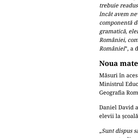
trebuie readus
încât avem ne
componentă de 
gramatică, elem
României, comp
României
”, a 
Noua mater
Măsuri în aces
Ministrul Educ
Geografia Rom
Daniel David a
elevii la școal
„
Sunt dispus s