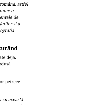
 română, astfel
anume o
entele de
ânilor și a
ografia
 curând
ate deja.
rodusă
or petrece
m cu această