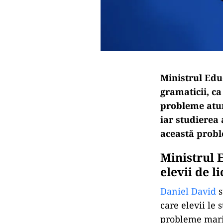
Ministrul Educ
gramaticii, ca
probleme atun
iar studierea 
această prob
Ministrul 
elevii de l
Daniel David
s
care elevii le 
probleme mari 