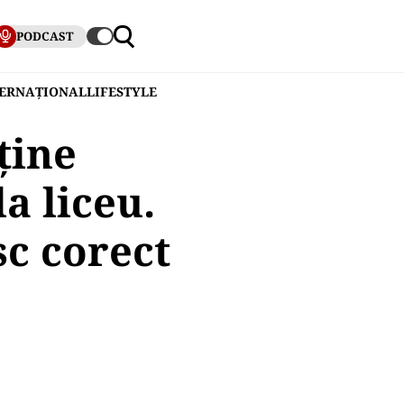
PODCAST
TERNAȚIONAL
LIFESTYLE
ține
a liceu.
sc corect