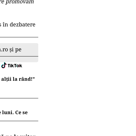
care promovăm
s în dezbatere
.ro și pe
lții la rând!”
 luni. Ce se