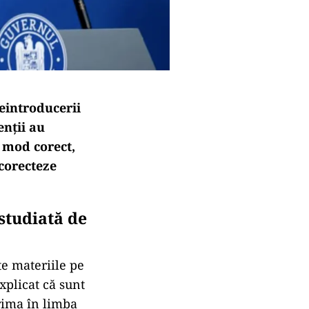
reintroducerii
enții au
 mod corect,
 corecteze
studiată de
te materiile pe
explicat că sunt
rima în limba