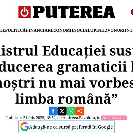
TE
POLITICĂ
FINANCIAR
ECONOMIE
SOCIAL
OPINII
ZVONURI
IN
istrul Educației sus
ducerea gramaticii l
noștri nu mai vorbe
limba română”
Publicat: 21 feb. 2025, 18:54, de
Andreea Pavaloiu
, în
ACTUALITATE
Adaugă-ne ca sursă preferată în Google