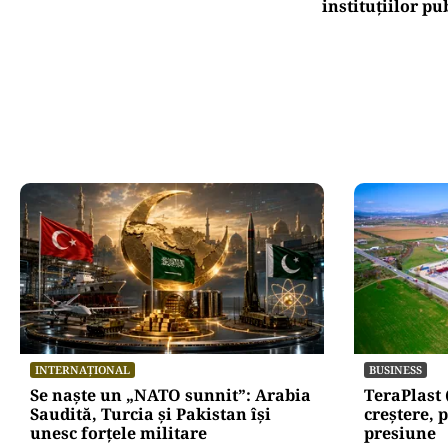
instituțiilor pu
INTERNAȚIONAL
BUSINESS
Se naște un „NATO sunnit”: Arabia
TeraPlast 
Saudită, Turcia și Pakistan își
creștere, p
unesc forțele militare
presiune