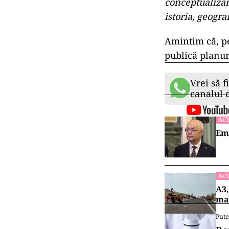
conceptualizar
istoria, geogra
Amintim că, pe
publică planur
Vrei să f
canalul
ACT
Emi
ACT
A3,
mai
Pute