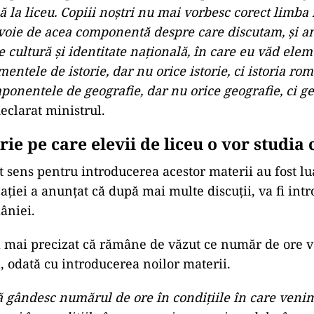
ă la liceu. Copiii noștri nu mai vorbesc corect limba
voie de acea componentă despre care discutam, și 
cultură și identitate națională, în care eu văd elem
entele de istorie, dar nu orice istorie, ci istoria rom
onentele de geografie, dar nu orice geografie, ci ge
declarat ministrul.
ie pe care elevii de liceu o vor studia
t sens pentru introducerea acestor materii au fost lu
ației a anunțat că după mai multe discuții, va fi int
âniei.
 mai precizat că rămâne de văzut ce număr de ore v
ă, odată cu introducerea noilor materii.
ă gândesc numărul de ore în condițiile în care veni