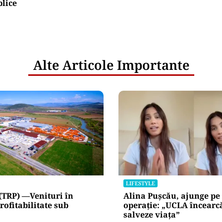
blice
Alte Articole Importante
LIFESTYLE
(TRP) —Venituri în
Alina Pușcău, ajunge pe
rofitabilitate sub
operație: „UCLA încearc
salveze viața”