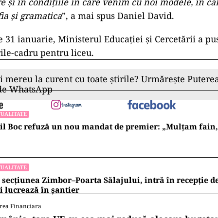
e și în condițiile în care venim cu noi modele, în 
fia și gramatica
”, a mai spus Daniel David.
 31 ianuarie, Ministerul Educației și Cercetării a pu
ile-cadru pentru liceu.
ii mereu la curent cu toate știrile? Urmărește Puterea
 de WhatsApp
UALITATE
l Boc refuză un nou mandat de premier: „Mulțam fain, a
UALITATE
 secțiunea Zimbor–Poarta Sălajului, intră în recepție de
 lucrează în șantier
rea Financiara