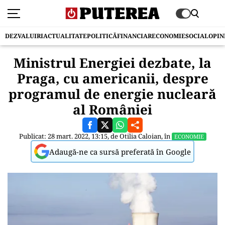
DEZVALUIRI
ACTUALITATE
POLITICĂ
FINANCIAR
ECONOMIE
SOCIAL
OPIN
Ministrul Energiei dezbate, la
Praga, cu americanii, despre
programul de energie nucleară
al României
Publicat: 28 mart. 2022, 13:15, de
Otilia Caloian
, în
ECONOMIE
Adaugă-ne ca sursă preferată în Google