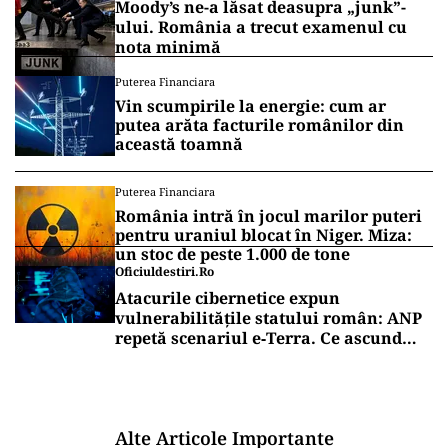
Moody’s ne-a lăsat deasupra „junk”-
ului. România a trecut examenul cu
nota minimă
Puterea Financiara
Vin scumpirile la energie: cum ar
putea arăta facturile românilor din
această toamnă
Puterea Financiara
România intră în jocul marilor puteri
pentru uraniul blocat în Niger. Miza:
un stoc de peste 1.000 de tone
Oficiuldestiri.ro
Atacurile cibernetice expun
vulnerabilitățile statului român: ANP
repetă scenariul e‑Terra. Ce ascund
comunicările oficiale și cine răspunde
pentru mentenanța IT a instituțiilor
publice
Alte Articole Importante