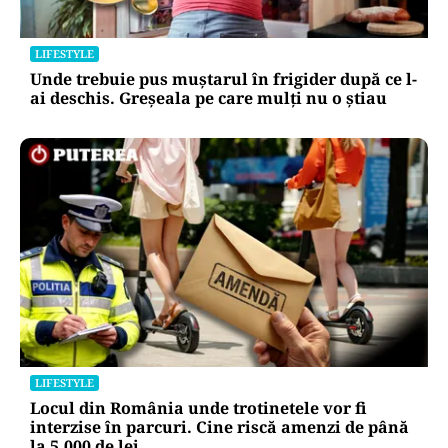
LIFESTYLE
Unde trebuie pus muștarul în frigider după ce l-
ai deschis. Greșeala pe care mulți nu o știau
LIFESTYLE
Locul din România unde trotinetele vor fi
interzise în parcuri. Cine riscă amenzi de până
la 5.000 de lei