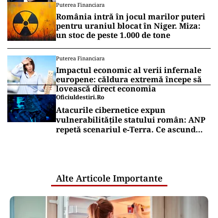
Puterea Financiara
România intră în jocul marilor puteri
pentru uraniul blocat în Niger. Miza:
un stoc de peste 1.000 de tone
Puterea Financiara
Impactul economic al verii infernale
europene: căldura extremă începe să
lovească direct economia
Oficiuldestiri.ro
Atacurile cibernetice expun
vulnerabilitățile statului român: ANP
repetă scenariul e‑Terra. Ce ascund
comunicările oficiale și cine răspunde
pentru mentenanța IT a instituțiilor
publice
Alte Articole Importante