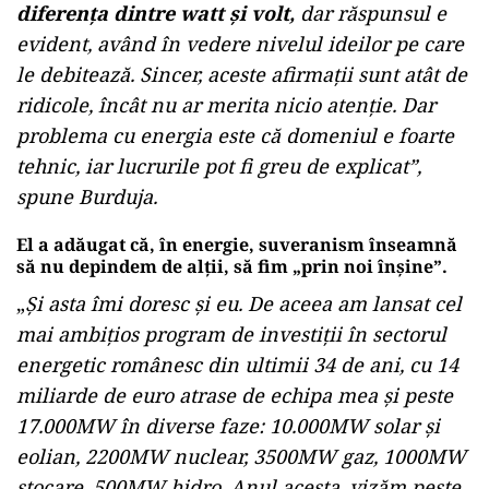
diferența dintre watt și volt,
dar răspunsul e
evident, având în vedere nivelul ideilor pe care
le debitează. Sincer, aceste afirmații sunt atât de
ridicole, încât nu ar merita nicio atenție. Dar
problema cu energia este că domeniul e foarte
tehnic, iar lucrurile pot fi greu de explicat”,
spune Burduja.
El a adăugat că, în energie, suveranism înseamnă
să nu depindem de alții, să fim „prin noi înșine”.
„
Și asta îmi doresc și eu. De aceea am lansat cel
mai ambițios program de investiții în sectorul
energetic românesc din ultimii 34 de ani, cu 14
miliarde de euro atrase de echipa mea și peste
17.000MW în diverse faze: 10.000MW solar și
eolian, 2200MW nuclear, 3500MW gaz, 1000MW
stocare, 500MW hidro. Anul acesta, vizăm peste