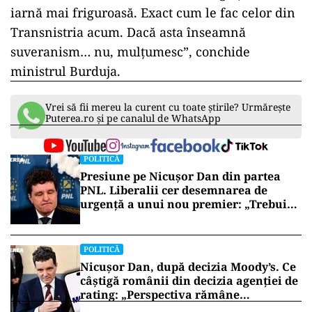
iarnă mai friguroasă. Exact cum le fac celor din
Transnistria acum. Dacă asta înseamnă
suveranism… nu, mulțumesc”, conchide
ministrul Burduja.
Vrei să fii mereu la curent cu toate știrile? Urmărește
Puterea.ro și pe canalul de WhatsApp
POLITICĂ
Presiune pe Nicușor Dan din partea
PNL. Liberalii cer desemnarea de
urgență a unui nou premier: „Trebuie
să iasă fum alb de la Cotroceni!”
POLITICĂ
Nicușor Dan, după decizia Moody’s. Ce
câștigă românii din decizia agenției de
rating: „Perspectiva rămâne
rezervată”