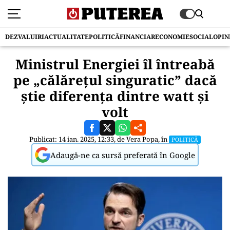
DEZVALUIRI
ACTUALITATE
POLITICĂ
FINANCIAR
ECONOMIE
SOCIAL
OPIN
Ministrul Energiei îl întreabă
pe „călărețul singuratic” dacă
știe diferența dintre watt și
volt
Publicat: 14 ian. 2025, 12:33, de
Vera Popa
, în
POLITICĂ
Adaugă-ne ca sursă preferată în Google