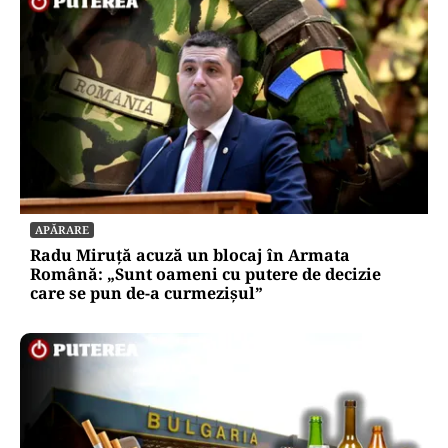
APĂRARE
Radu Miruță acuză un blocaj în Armata
Română: „Sunt oameni cu putere de decizie
care se pun de-a curmezișul”