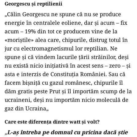
Georgescu și reptilienii
„Călin Georgescu ne spune că nu se produce
energie în centralele eoliene, dar și acum – fix
acum – 19% din tot ce producem vine de la
«moriștile» alea care, chipurile, distrug totul în
jur cu electromagnetismul lor reptilian. Ne
spune și că vindem lacurile țării străinilor, deși
nu există nicio inițiativă în acest sens – zero – și
asta e interzis de Constituția României. Sau că
facem bișniță cu gazul românesc, chipurile îl
dăm gratis peste Prut și îl importăm scump de la
ucraineni, deși nu importăm nicio moleculă de
gaz din Ucraina„
Care este diferența dintre watt și volt?
„
L-aș întreba pe domnul cu pricina dacă știe