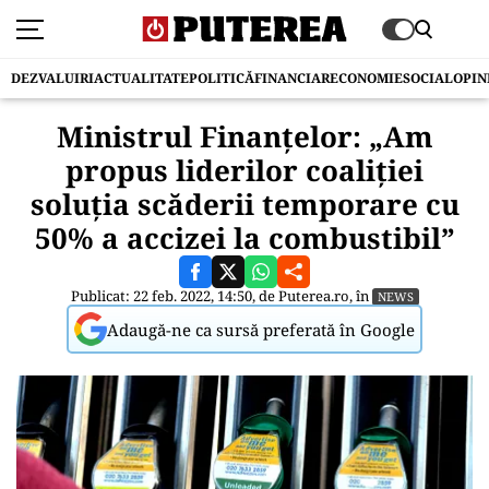
DEZVALUIRI
ACTUALITATE
POLITICĂ
FINANCIAR
ECONOMIE
SOCIAL
OPIN
Ministrul Finanțelor: „Am
propus liderilor coaliției
soluția scăderii temporare cu
50% a accizei la combustibil”
Publicat: 22 feb. 2022, 14:50, de
Puterea.ro
, în
NEWS
Adaugă-ne ca sursă preferată în Google