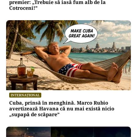
premier: „Trebuie să iasă fum alb de la
Cotroceni!”
INTERNAȚIONAL
Cuba, prinsă în menghină. Marco Rubio
avertizează Havana că nu mai există nicio
„supapă de scăpare”