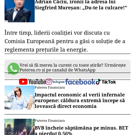
Adrian Câciu, ironii la adresa lui
Siegfried Mureșan: „Du-te la culcare!”
Între timp, liderii coaliției vor discuta cu
Comisia Europeană pentru a găsi o soluție de a
reglementa prețurile la energie.
Vrei să fii mereu la curent cu toate știrile? Urmărește
Puterea.ro și pe canalul de WhatsApp
Puterea Financiara
Impactul economic al verii infernale
europene: căldura extremă începe să
lovească direct economia
Puterea Financiara
BVB încheie săptămâna pe minus. BET
a pierdut 0,56%