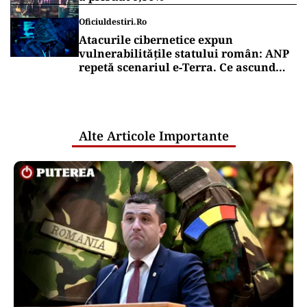
Oficiuldestiri.ro
Atacurile cibernetice expun
vulnerabilitățile statului român: ANP
repetă scenariul e‑Terra. Ce ascund
comunicările oficiale și cine răspunde
pentru mentenanța IT a instituțiilor
publice
Alte Articole Importante