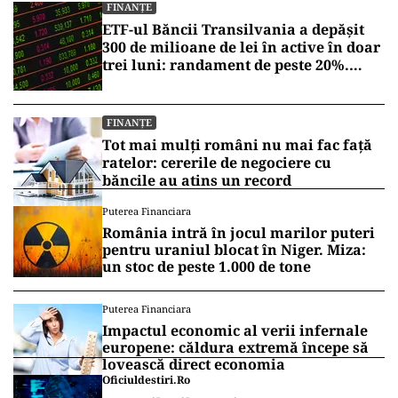
FINANȚE
ETF-ul Băncii Transilvania a depășit
300 de milioane de lei în active în doar
trei luni: randament de peste 20%.
Testul real va veni într-o perioadă de
corecții
FINANȚE
Tot mai mulți români nu mai fac față
ratelor: cererile de negociere cu
băncile au atins un record
Puterea Financiara
România intră în jocul marilor puteri
pentru uraniul blocat în Niger. Miza:
un stoc de peste 1.000 de tone
Puterea Financiara
Impactul economic al verii infernale
europene: căldura extremă începe să
lovească direct economia
Oficiuldestiri.ro