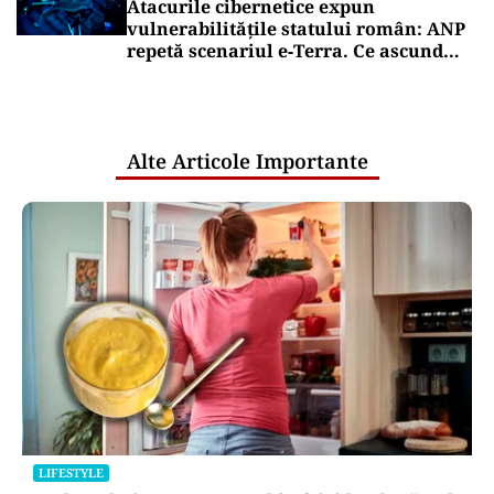
Atacurile cibernetice expun
vulnerabilitățile statului român: ANP
repetă scenariul e‑Terra. Ce ascund
comunicările oficiale și cine răspunde
pentru mentenanța IT a instituțiilor
publice
Alte Articole Importante
LIFESTYLE