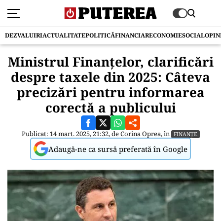
DEZVALUIRI
ACTUALITATE
POLITICĂ
FINANCIAR
ECONOMIE
SOCIAL
OPIN
Ministrul Finanțelor, clarificări
despre taxele din 2025: Câteva
precizări pentru informarea
corectă a publicului
Publicat: 14 mart. 2025, 21:32, de
Corina Oprea
, în
FINANȚE
Adaugă-ne ca sursă preferată în Google