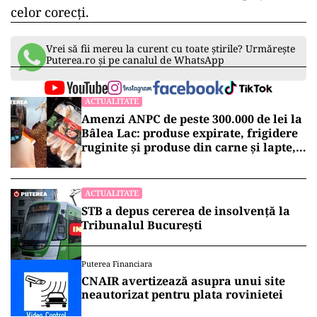
celor corecți.
Vrei să fii mereu la curent cu toate știrile? Urmărește
Puterea.ro și pe canalul de WhatsApp
ACTUALITATE
Amenzi ANPC de peste 300.000 de lei la
Bâlea Lac: produse expirate, frigidere
ruginite și produse din carne și lapte,
lăsate la soare
ACTUALITATE
STB a depus cererea de insolvență la
Tribunalul București
Puterea Financiara
CNAIR avertizează asupra unui site
neautorizat pentru plata rovinietei