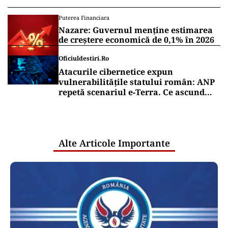
Puterea Financiara
Nazare: Guvernul menține estimarea
de creștere economică de 0,1% în 2026
Oficiuldestiri.ro
Atacurile cibernetice expun
vulnerabilitățile statului român: ANP
repetă scenariul e‑Terra. Ce ascund
comunicările oficiale și cine răspunde
pentru mentenanța IT a instituțiilor
publice
Alte Articole Importante