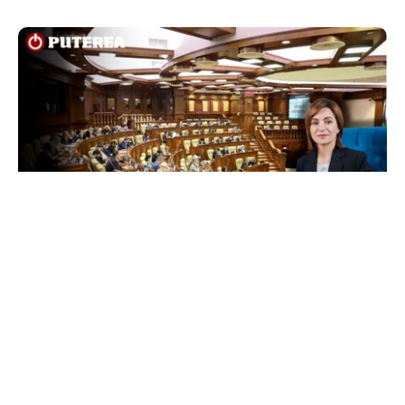
POLITICĂ
Maia Sandu, acuzații pentru cei care vor să o
suspende din funcție. Președinta spune că
inițiativa e coordonată de Rusia
TOS
Politica Cookies
Protecția Datelor Personale
Despre Noi
Publicitate
Echipa