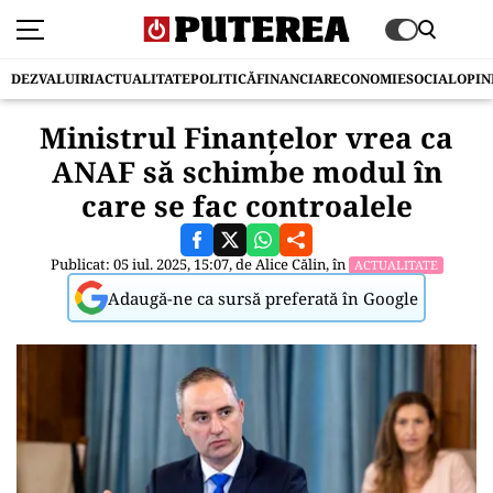
DEZVALUIRI
ACTUALITATE
POLITICĂ
FINANCIAR
ECONOMIE
SOCIAL
OPIN
Ministrul Finanțelor vrea ca
ANAF să schimbe modul în
care se fac controalele
Publicat: 05 iul. 2025, 15:07, de
Alice Călin
, în
ACTUALITATE
Adaugă-ne ca sursă preferată în Google