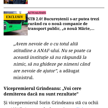
ACTUALITATE
EXCLUSIV
STB 2.0! Bucureștenii s-ar putea trezi
curând cu o nouă companie de
transport public, „o nouă Mărie,
aceeași pălărie”!
„Avem nevoie de o cu totul altă
atitudine a ANAF-ului. Nu se poate ca
această instituție să nu răspundă la
nimic, să nu ghideze pe nimeni când
are nevoie de ajutor”
, a adăugat
ministrul.
Vicepremierul Grindeanu: „Voi cere
demiterea dacă nu sunt rezultate”
Și vicepremierul Sorin Grindeanu stă cu ochii