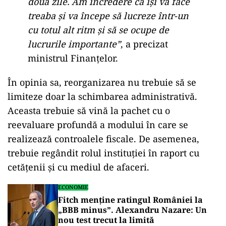
două zile. Am încredere că își va face
treaba și va începe să lucreze într-un
cu totul alt ritm și să se ocupe de
lucrurile importante”
, a precizat
ministrul Finanțelor.
În opinia sa, reorganizarea nu trebuie să se
limiteze doar la schimbarea administrativă.
Aceasta trebuie să vină la pachet cu o
reevaluare profundă a modului în care se
realizează controalele fiscale. De asemenea,
trebuie regândit rolul instituției în raport cu
cetățenii și cu mediul de afaceri.
ECONOMIE
Fitch menține ratingul României la
„BBB minus”. Alexandru Nazare: Un
nou test trecut la limită