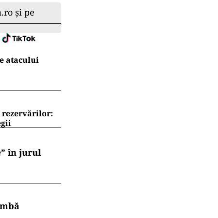
.ro și pe
e atacului
 rezervărilor:
gii
” în jurul
himbă