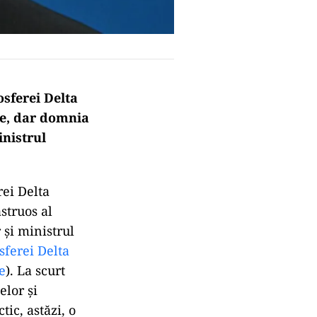
osferei Delta
e, dar domnia
inistrul
ei Delta
struos al
 și ministrul
sferei Delta
e
). La scurt
elor și
ic, astăzi, o