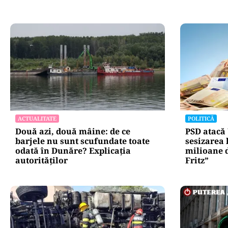
ACTUALITATE
POLITICĂ
Două azi, două mâine: de ce
PSD atacă
barjele nu sunt scufundate toate
sesizarea 
odată în Dunăre? Explicația
milioane 
autorităților
Fritz”