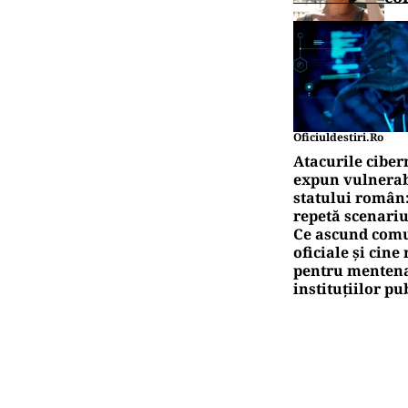
Oficiuldestiri.ro
Atacurile ciber
expun vulnerabi
statului român
repetă scenariu
Ce ascund comu
oficiale și cin
pentru mentena
instituțiilor pu