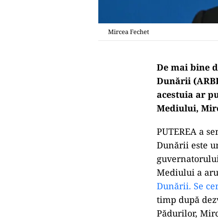
Mircea Fechet
De mai bine d
Dunării (ARB
acestuia ar pu
Mediului, Mir
PUTEREA a semn
Dunării este u
guvernatorului
Mediului a arun
Dunării. Se ce
timp după dezv
Pădurilor, Mir