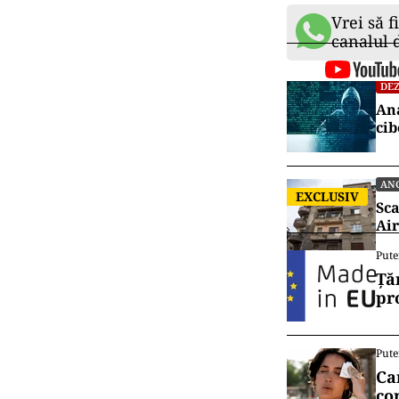
Vrei să f
canalul
DEZ
Ana
cib
AN
EXCLUSIV
Sca
Air
Pute
Ță
pr
Pute
Ca
co