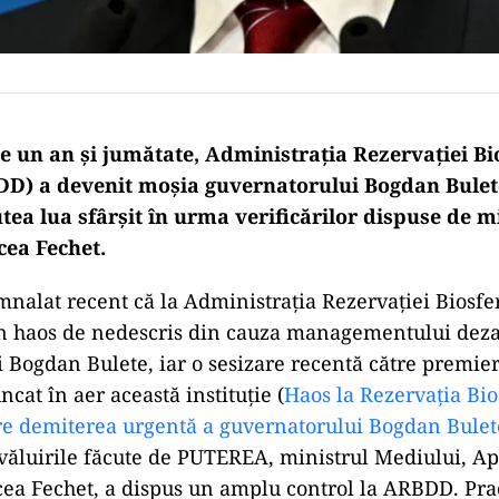
e un an și jumătate, Administrația Rezervației Bi
DD) a devenit moșia guvernatorului Bogdan Bulet
tea lua sfârșit în urma verificărilor dispuse de m
cea Fechet.
alat recent că la Administrația Rezervației Biosfer
n haos de nedescris din cauza managementului deza
 Bogdan Bulete, iar o sesizare recentă către premier
cat în aer această instituție (
Haos la Rezervația Bio
re demiterea urgentă a guvernatorului Bogdan Bulet
ăluirile făcute de PUTEREA, ministrul Mediului, Ap
cea Fechet, a dispus un amplu control la ARBDD. Pract