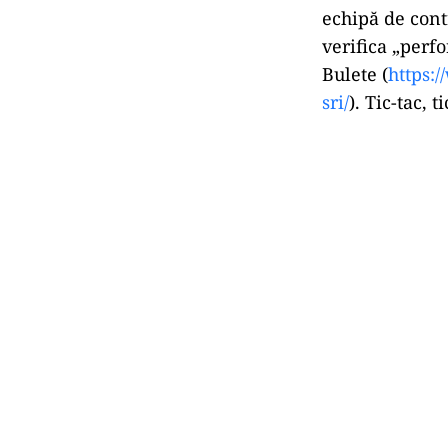
echipă de cont
verifica „perf
Bulete (
https:
sri/
). Tic-tac, 