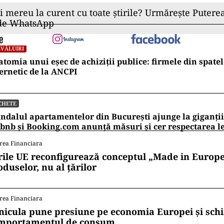
ii mereu la curent cu toate știrile? Urmărește Puterea
 de WhatsApp
VĂLUIRI
tomia unui eșec de achiziții publice: firmele din spatel
ernetic de la ANCPI
CHETE
ndalul apartamentelor din București ajunge la giganții
bnb și Booking.com anunță măsuri și cer respectarea le
rea Financiara
rile UE reconfigurează conceptul „Made in Europe
oduselor, nu al țărilor
rea Financiara
nicula pune presiune pe economia Europei și sc
mportamentul de consum