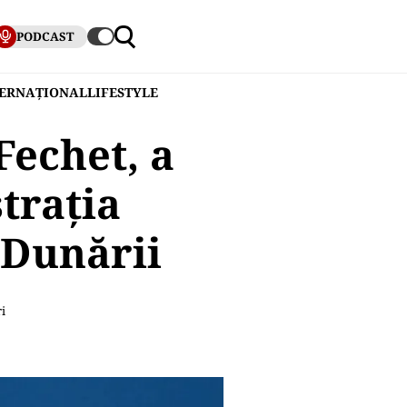
PODCAST
TERNAȚIONAL
LIFESTYLE
Fechet, a
trația
 Dunării
i