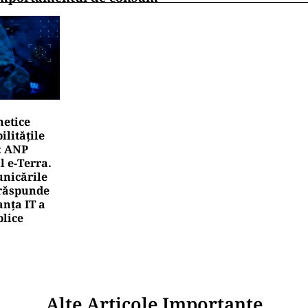
netice
litățile
: ANP
l e‑Terra.
nicările
e răspunde
nța IT a
blice
Alte Articole Importante