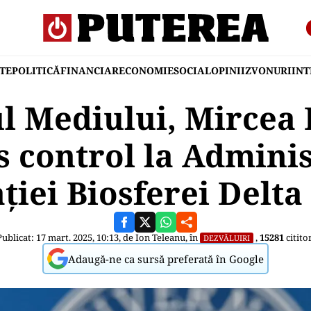
TE
POLITICĂ
FINANCIAR
ECONOMIE
SOCIAL
OPINII
ZVONURI
IN
l Mediului, Mircea 
s control la Adminis
ției Biosferei Delta
Publicat: 17 mart. 2025, 10:13, de
Ion Teleanu
, în
,
15281
cititor
DEZVĂLUIRI
Adaugă-ne ca sursă preferată în Google