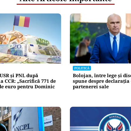
POLITICĂ
 USR și PNL după
Bolojan, între lege și dis
la CCR: „Sacrifică 771 de
spune despre declarația 
de euro pentru Dominic
partenerei sale