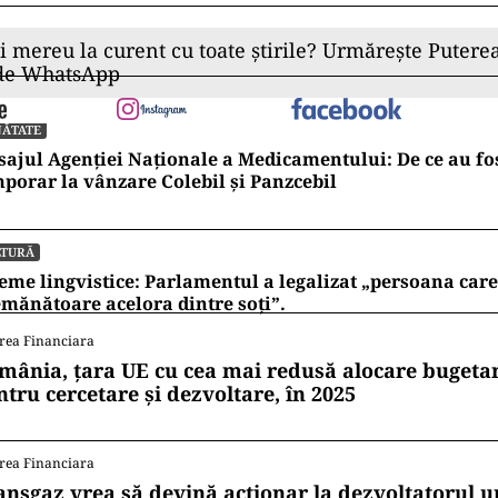
ii mereu la curent cu toate știrile? Urmărește Puterea
 de WhatsApp
NĂTATE
ajul Agenției Naționale a Medicamentului: De ce au fos
porar la vânzare Colebil și Panzcebil
LTURĂ
eme lingvistice: Parlamentul a legalizat „persoana care 
mănătoare acelora dintre soți”.
rea Financiara
mânia, țara UE cu cea mai redusă alocare bugetar
ntru cercetare și dezvoltare, în 2025
rea Financiara
ansgaz vrea să devină acționar la dezvoltatorul u