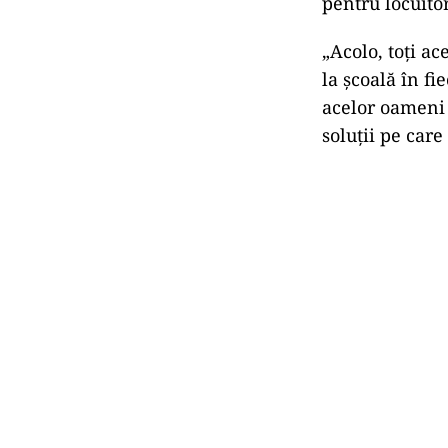
pentru locuitor
„Acolo, toți ac
la școală în fi
acelor oameni 
soluții pe care