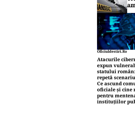
am
Oficiuldestiri.ro
Atacurile ciber
expun vulnerabi
statului român
repetă scenariu
Ce ascund comu
oficiale și cin
pentru mentena
instituțiilor pu