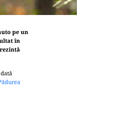
 auto pe un
ultat în
prezintă
 dată
Pădurea