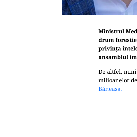
Ministrul Medi
drum forestie
privința înțel
ansamblul imo
De altfel, mini
milioanelor d
Băneasa.