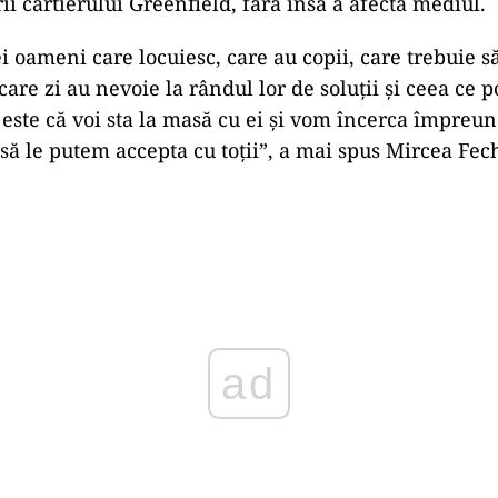
ii cartierului Greenfield, fără însă a afecta mediul.
ei oameni care locuiesc, care au copii, care trebuie să
ecare zi au nevoie la rândul lor de soluții și ceea ce p
este că voi sta la masă cu ei și vom încerca împreu
 să le putem accepta cu toții”, a mai spus Mircea Fec
ad