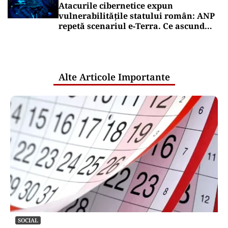
Atacurile cibernetice expun
vulnerabilitățile statului român: ANP
repetă scenariul e‑Terra. Ce ascund
comunicările oficiale și cine răspunde
pentru mentenanța IT a instituțiilor
publice
Alte Articole Importante
SOCIAL