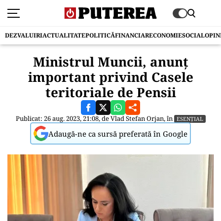
DEZVALUIRI
ACTUALITATE
POLITICĂ
FINANCIAR
ECONOMIE
SOCIAL
OPIN
Ministrul Muncii, anunț
important privind Casele
teritoriale de Pensii
Publicat: 26 aug. 2023, 21:08, de
Vlad Stefan Orjan
, în
ESENȚIAL
Adaugă-ne ca sursă preferată în Google