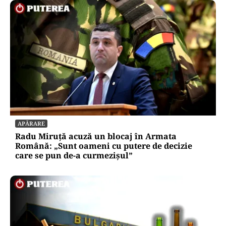
APĂRARE
Radu Miruță acuză un blocaj în Armata
Română: „Sunt oameni cu putere de decizie
care se pun de-a curmezișul”