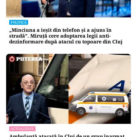
POLITICĂ
„Minciuna a ieșit din telefon și a ajuns în
stradă”. Miruță cere adoptarea legii anti-
dezinformare după atacul cu topoare din Cluj
ACTUALITATE
Ambulanță atacată în Cluj de un grup înarmat