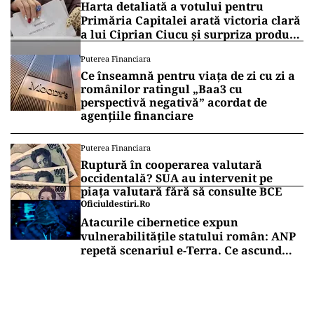
Harta detaliată a votului pentru
Primăria Capitalei arată victoria clară
a lui Ciprian Ciucu și surpriza produsă
de Anca Alexandrescu
Puterea Financiara
Ce înseamnă pentru viața de zi cu zi a
românilor ratingul „Baa3 cu
perspectivă negativă” acordat de
agențiile financiare
Puterea Financiara
Ruptură în cooperarea valutară
occidentală? SUA au intervenit pe
piața valutară fără să consulte BCE
Oficiuldestiri.ro
Atacurile cibernetice expun
vulnerabilitățile statului român: ANP
repetă scenariul e‑Terra. Ce ascund
comunicările oficiale și cine răspunde
pentru mentenanța IT a instituțiilor
publice