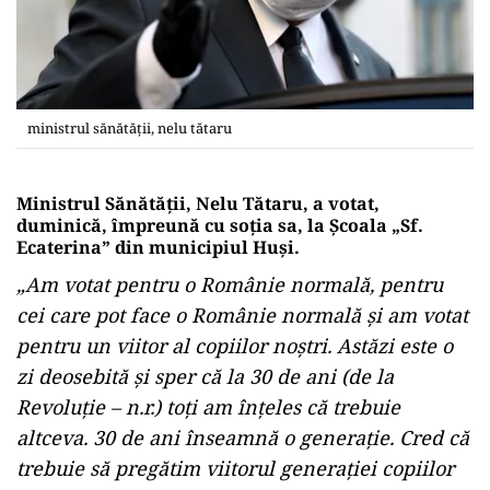
ministrul sănătății, nelu tătaru
Ministrul Sănătății, Nelu Tătaru, a votat,
duminică, împreună cu soția sa, la Şcoala „Sf.
Ecaterina” din municipiul Huşi.
„Am votat pentru o Românie normală, pentru
cei care pot face o Românie normală şi am votat
pentru un viitor al copiilor noştri. Astăzi este o
zi deosebită şi sper că la 30 de ani (de la
Revoluţie – n.r.) toţi am înţeles că trebuie
altceva. 30 de ani înseamnă o generaţie. Cred că
trebuie să pregătim viitorul generaţiei copiilor