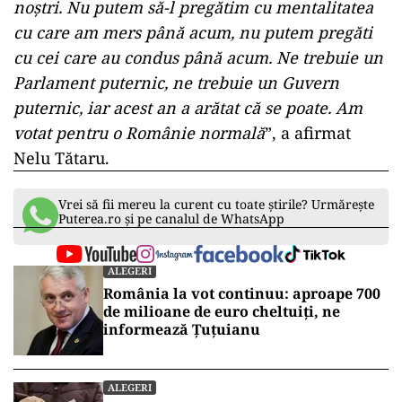
noştri. Nu putem să-l pregătim cu mentalitatea
cu care am mers până acum, nu putem pregăti
cu cei care au condus până acum. Ne trebuie un
Parlament puternic, ne trebuie un Guvern
puternic, iar acest an a arătat că se poate. Am
votat pentru o Românie normală
”, a afirmat
Nelu Tătaru.
Vrei să fii mereu la curent cu toate știrile? Urmărește
Puterea.ro și pe canalul de WhatsApp
ALEGERI
România la vot continuu: aproape 700
de milioane de euro cheltuiți, ne
informează Țuțuianu
ALEGERI