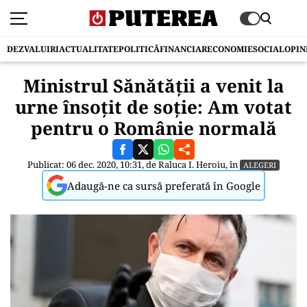
DEZVALUIRI
ACTUALITATE
POLITICĂ
FINANCIAR
ECONOMIE
SOCIAL
OPIN
Ministrul Sănătății a venit la
urne însoțit de soție: Am votat
pentru o Românie normală
Publicat: 06 dec. 2020, 10:31, de
Raluca I. Heroiu
, în
ALEGERI
Adaugă-ne ca sursă preferată în Google