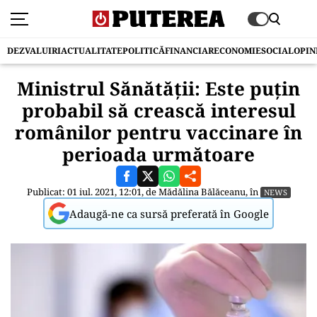
DEZVALUIRI
ACTUALITATE
POLITICĂ
FINANCIAR
ECONOMIE
SOCIAL
OPIN
Ministrul Sănătății: Este puțin
probabil să crească interesul
românilor pentru vaccinare în
perioada următoare
Publicat: 01 iul. 2021, 12:01, de
Mădălina Bălăceanu
, în
NEWS
Adaugă-ne ca sursă preferată în Google