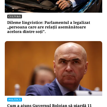
CULTURĂ
Dileme lingvistice: Parlamentul a legalizat
„persoana care are relații asemănătoare
acelora dintre soți”.
POLITICĂ
Cum a ajuns Guvernul Bolojan să piardă 11