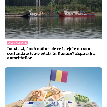
ACTUALITATE
Două azi, două mâine: de ce barjele nu sunt
scufundate toate odată în Dunăre? Explicația
autorităților