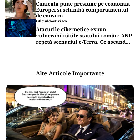
Canicula pune presiune pe economia
Europei și schimbă comportamentul
de consum
Oficiuldestiri.ro
Atacurile cibernetice expun
vulnerabilitățile statului român: ANP
repetă scenariul e‑Terra. Ce ascund
comunicările oficiale și cine răspunde
pentru mentenanța IT a instituțiilor
publice
Alte Articole Importante