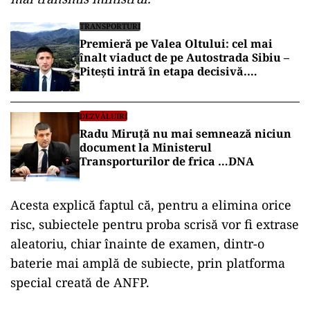
TRANSPORTURI
Premieră pe Valea Oltului: cel mai
înalt viaduct de pe Autostrada Sibiu –
Pitești intră în etapa decisivă.
Secretarul de stat Horațiu Cosma
anunță unde s-a ajuns cu lucrările
(VIDEO)
DEZVĂLUIRI
Radu Miruță nu mai semnează niciun
document la Ministerul
Transporturilor de frica …DNA
Acesta explică faptul că, pentru a elimina orice
risc, subiectele pentru proba scrisă vor fi extrase
aleatoriu, chiar înainte de examen, dintr-o
baterie mai amplă de subiecte, prin platforma
special creată de ANFP.