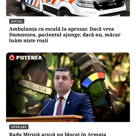
SOCIAL
Ambulanța cu escală la aprozar. Dacă vrea
Dumnezeu, pacientul ajunge; dacă nu, măcar
luăm niște roșii
APĂRARE
Radu Miruță acuză un blocaj în Armata