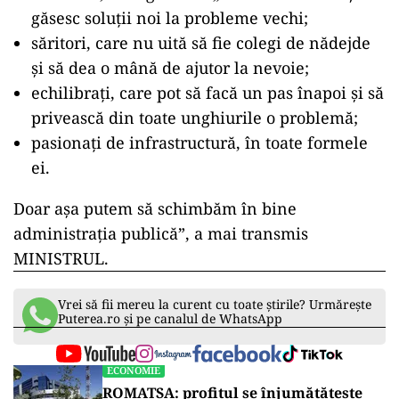
găsesc soluţii noi la probleme vechi;
săritori, care nu uită să fie colegi de nădejde
şi să dea o mână de ajutor la nevoie;
echilibraţi, care pot să facă un pas înapoi şi să
privească din toate unghiurile o problemă;
pasionaţi de infrastructură, în toate formele
ei.
Doar aşa putem să schimbăm în bine
administraţia publică”, a mai transmis
MINISTRUL.
Vrei să fii mereu la curent cu toate știrile? Urmărește
Puterea.ro și pe canalul de WhatsApp
ECONOMIE
ROMATSA: profitul se înjumătățește