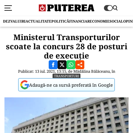
DEZVALUIRI
ACTUALITATE
POLITICĂ
FINANCIAR
ECONOMIE
SOCIAL
OPIN
Ministerul Transporturilor
scoate la concurs 28 de posturi
de execuție
Publicat: 13 iul. 2021, 13:15, de
Mădălina Bălăceanu
, în
TRANSPORTURI
Adaugă-ne ca sursă preferată în Google