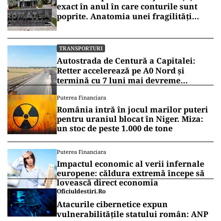
exact în anul în care conturile sunt
poprite. Anatomia unei fragilități
anunțate
TRANSPORTURI
Autostrada de Centură a Capitalei:
Retter accelerează pe A0 Nord și
termină cu 7 luni mai devreme
(VIDEO)
Puterea Financiara
România intră în jocul marilor puteri
pentru uraniul blocat în Niger. Miza:
un stoc de peste 1.000 de tone
Puterea Financiara
Impactul economic al verii infernale
europene: căldura extremă începe să
lovească direct economia
Oficiuldestiri.ro
Atacurile cibernetice expun
vulnerabilitățile statului român: ANP