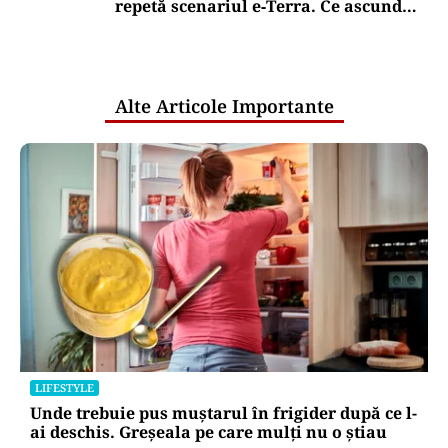
repetă scenariul e‑Terra. Ce ascund
comunicările oficiale și cine răspunde
pentru mentenanța IT a instituțiilor
publice
Alte Articole Importante
LIFESTYLE
Unde trebuie pus muștarul în frigider după ce l-
ai deschis. Greșeala pe care mulți nu o știau