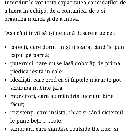
Interviurile vor testa capacitatea candidaţilor de
a lucra în echipă, de a comunica, de a-şi
organiza munca şi de a inova.
”Aşa că îi invit să îşi depună dosarele pe cei:
corecţi, care dorm liniştiţi seara, când îşi pun
capul pe pernă;
puternici, care nu se lasă doborâţi de prima
piedică ieşită în cale;
idealişti, care cred că şi faptele mărunte pot
schimba în bine ţara;
muncitori, care au mândria lucrului bine
făcut;
rezistenţi, care insistă, chiar şi când sistemul
le pune beţe-n roate;
vizionari, care gândesc „outside the box” şi