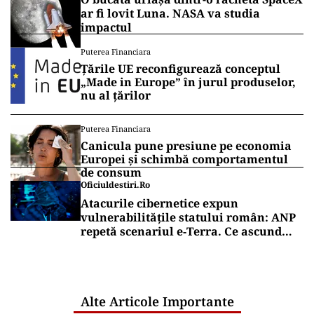
ar fi lovit Luna. NASA va studia
impactul
Puterea Financiara
Țările UE reconfigurează conceptul
„Made in Europe” în jurul produselor,
nu al țărilor
Puterea Financiara
Canicula pune presiune pe economia
Europei și schimbă comportamentul
de consum
Oficiuldestiri.ro
Atacurile cibernetice expun
vulnerabilitățile statului român: ANP
repetă scenariul e‑Terra. Ce ascund
comunicările oficiale și cine răspunde
pentru mentenanța IT a instituțiilor
publice
Alte Articole Importante