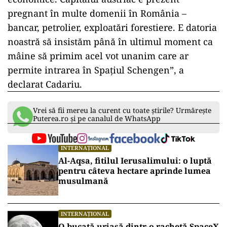
pregnant în multe domenii în România –
bancar, petrolier, exploatări forestiere. E datoria
noastră să insistăm până în ultimul moment ca
mâine să primim acel vot unanim care ar
permite intrarea în Spațiul Schengen”, a
declarat Cadariu.
Vrei să fii mereu la curent cu toate știrile? Urmărește
Puterea.ro și pe canalul de WhatsApp
INTERNAȚIONAL
Al-Aqsa, fitilul Ierusalimului: o luptă
pentru câteva hectare aprinde lumea
musulmană
INTERNAȚIONAL
O bucată uriașă dintr-o rachetă SpaceX