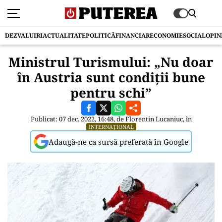
DEZVALUIRI
ACTUALITATE
POLITICĂ
FINANCIAR
ECONOMIE
SOCIAL
OPIN
Ministrul Turismului: „Nu doar
în Austria sunt condiții bune
pentru schi”
Publicat: 07 dec. 2022, 16:48, de
Florentin Lucaniuc
, în
INTERNAȚIONAL
Adaugă-ne ca sursă preferată în Google