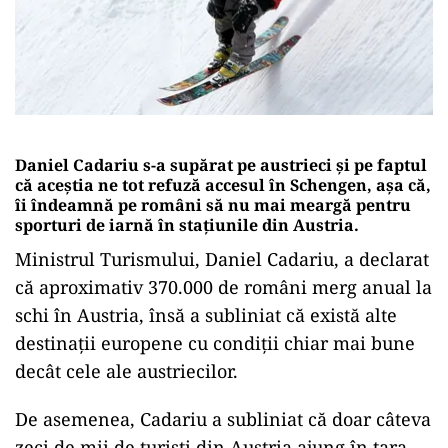
Daniel Cadariu s-a supărat pe austrieci și pe faptul
că aceștia ne tot refuză accesul în Schengen, așa că,
îi îndeamnă pe români să nu mai meargă pentru
sporturi de iarnă în stațiunile din Austria.
Ministrul Turismului, Daniel Cadariu, a declarat
că aproximativ 370.000 de români merg anual la
schi în Austria, însă a subliniat că există alte
destinații europene cu condiții chiar mai bune
decât cele ale austriecilor.
De asemenea, Cadariu a subliniat că doar câteva
zeci de mii de turiști din Austria ajung în țara