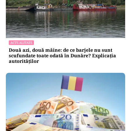
ACTUALITATE
Două azi, două mâine: de ce barjele nu sunt
scufundate toate odată în Dunăre? Explicația
autorităților