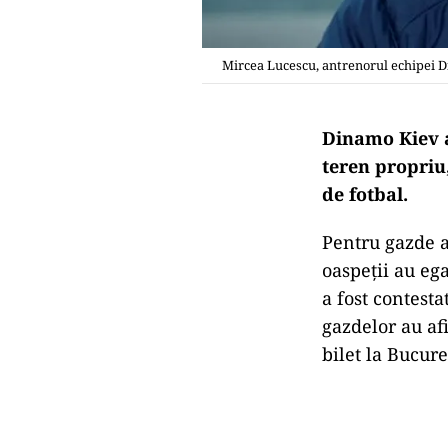
Mircea Lucescu, antrenorul echipei Di
Dinamo Kiev a 
teren propriu
de fotbal.
Pentru gazde a
oaspeții au eg
a fost contesta
gazdelor au af
bilet la Bucure