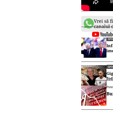
Vrei să f
canalul
SP
Inf
ime
SP
Gig
fot
Pute
Bu