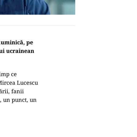
 duminică, pe
lui ucrainean
timp ce
Mircea Lucescu
rii, fanii
, un punct, un