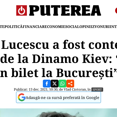
TE
POLITICĂ
FINANCIAR
ECONOMIE
SOCIAL
OPINII
ZVONURI
IN
Lucescu a fost cont
 de la Dinamo Kiev: 
n bilet la Bucureşti
Publicat: 13 dec. 2021, 10:30, de
Vlad Ciotoran
, în
SPORT
Adaugă-ne ca sursă preferată în Google