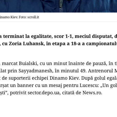
namo Kiev. Foto: scroll.it
terminat la egalitate, scor 1-1, meciul disputat,
, cu Zoria Luhansk, în etapa a 18-a a campionatu
 marcat Buialski, cu un minut înainte de pauză, în 
alat prin Sayyadmanesh, în minutul 49. Antrenorul 
t de suporterii echipei Dinamo Kiev. După golul egală
irşat un banner cu un mesaj pentru Lucescu: „Un gol
şti”, potrivit sector.depo.ua, citată de News.ro.