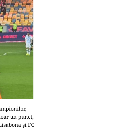
Campionilor,
doar un punct,
Lisabona şi FC