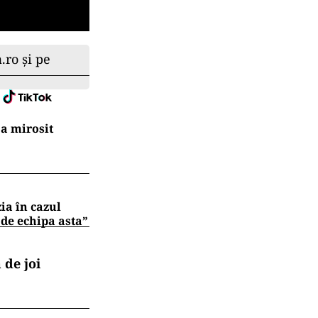
.ro și pe
a mirosit
zia în cazul
 de echipa asta”
 de joi