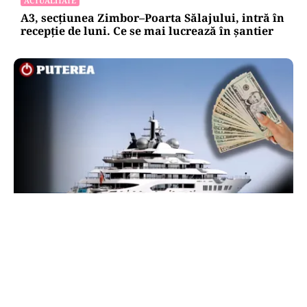
ACTUALITATE
A3, secțiunea Zimbor–Poarta Sălajului, intră în
recepție de luni. Ce se mai lucrează în șantier
INTERNAȚIONAL
Megayahtul Amadea, confiscat de americani de
la un oligarh rus, a fost scos la vânzare. Noul
proprietar a scos din conturi 187 de milioane de
dolari