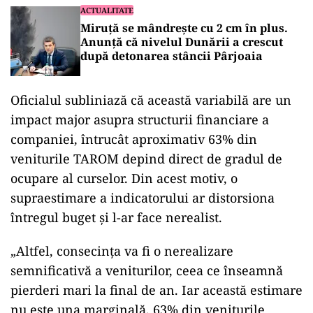
ACTUALITATE
Miruță se mândrește cu 2 cm în plus.
Anunță că nivelul Dunării a crescut
după detonarea stâncii Pârjoaia
Oficialul subliniază că această variabilă are un
impact major asupra structurii financiare a
companiei, întrucât aproximativ 63% din
veniturile TAROM depind direct de gradul de
ocupare al curselor. Din acest motiv, o
supraestimare a indicatorului ar distorsiona
întregul buget și l-ar face nerealist.
„Altfel, consecința va fi o nerealizare
semnificativă a veniturilor, ceea ce înseamnă
pierderi mari la final de an. Iar această estimare
nu este una marginală. 63% din veniturile