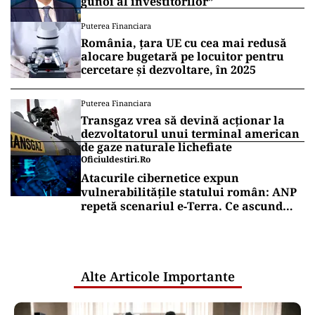
gunoi al investitorilor”
Puterea Financiara
România, țara UE cu cea mai redusă
alocare bugetară pe locuitor pentru
cercetare și dezvoltare, în 2025
Puterea Financiara
Transgaz vrea să devină acționar la
dezvoltatorul unui terminal american
de gaze naturale lichefiate
Oficiuldestiri.ro
Atacurile cibernetice expun
vulnerabilitățile statului român: ANP
repetă scenariul e‑Terra. Ce ascund
comunicările oficiale și cine răspunde
pentru mentenanța IT a instituțiilor
publice
Alte Articole Importante