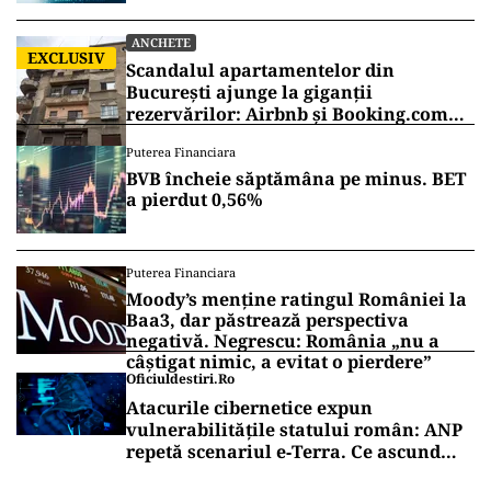
ANCHETE
EXCLUSIV
Scandalul apartamentelor din
București ajunge la giganții
rezervărilor: Airbnb și Booking.com
anunță măsuri și cer respectarea legii
Puterea Financiara
BVB încheie săptămâna pe minus. BET
a pierdut 0,56%
Puterea Financiara
Moody’s menține ratingul României la
Baa3, dar păstrează perspectiva
negativă. Negrescu: România „nu a
câștigat nimic, a evitat o pierdere”
Oficiuldestiri.ro
Atacurile cibernetice expun
vulnerabilitățile statului român: ANP
repetă scenariul e‑Terra. Ce ascund
comunicările oficiale și cine răspunde