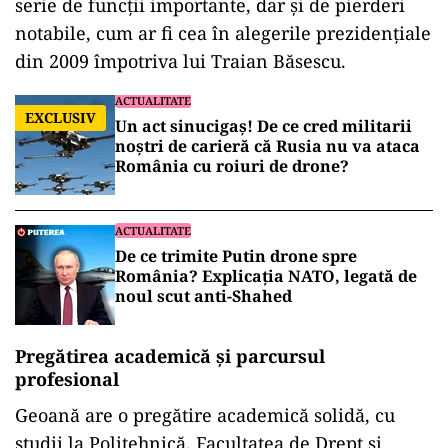
serie de funcții importante, dar și de pierderi
notabile, cum ar fi cea în alegerile prezidențiale
din 2009 împotriva lui Traian Băsescu.
ACTUALITATE
EXCLUSIV
Un act sinucigaș! De ce cred militarii
noștri de carieră că Rusia nu va ataca
România cu roiuri de drone?
ACTUALITATE
De ce trimite Putin drone spre
România? Explicația NATO, legată de
noul scut anti-Shahed
Pregătirea academică și parcursul
profesional
Geoană are o pregătire academică solidă, cu
studii la Politehnică, Facultatea de Drept și