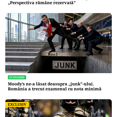
„Perspectiva rămâne rezervată”
ECONOMIE
Moody’s ne-a lăsat deasupra „junk”-ului.
România a trecut examenul cu nota minimă
EXCLUSIV
EXCLUSIV