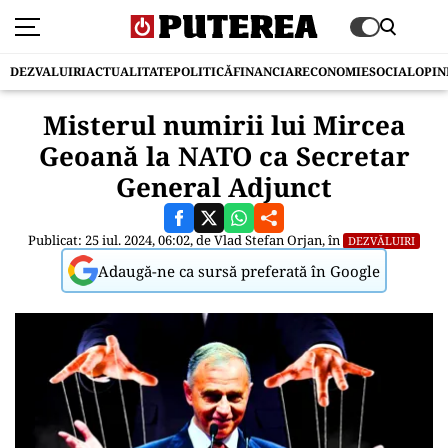
DEZVALUIRI
ACTUALITATE
POLITICĂ
FINANCIAR
ECONOMIE
SOCIAL
OPIN
Misterul numirii lui Mircea
Geoană la NATO ca Secretar
General Adjunct
Publicat: 25 iul. 2024, 06:02, de
Vlad Stefan Orjan
, în
DEZVĂLUIRI
Adaugă-ne ca sursă preferată în Google