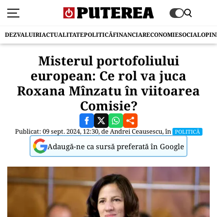
DEZVALUIRI
ACTUALITATE
POLITICĂ
FINANCIAR
ECONOMIE
SOCIAL
OPIN
Misterul portofoliului
european: Ce rol va juca
Roxana Mînzatu în viitoarea
Comisie?
Publicat: 09 sept. 2024, 12:30, de
Andrei Ceausescu
, în
POLITICĂ
Adaugă-ne ca sursă preferată în Google