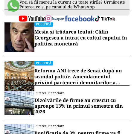
Vrei să fii mereu la curent cu toate știrile? Urmărește
Puterea.ro și pe canalul de WhatsApp
POLITICĂ
Mesia și trădarea leului: Călin
Georgescu a intrat cu colțul capului în
politica monetară
POLITICĂ
Reforma ANI trece de Senat după un
scandal politic. Amendamentul
privind partenerii demnitarilor a
inflamat dezbaterile
Puterea Financiara
Dizolvările de firme au crescut cu
aproape 13% în primul semestru din
2026
Puterea Financiara
Bonificația de 3% pentru firme va fi