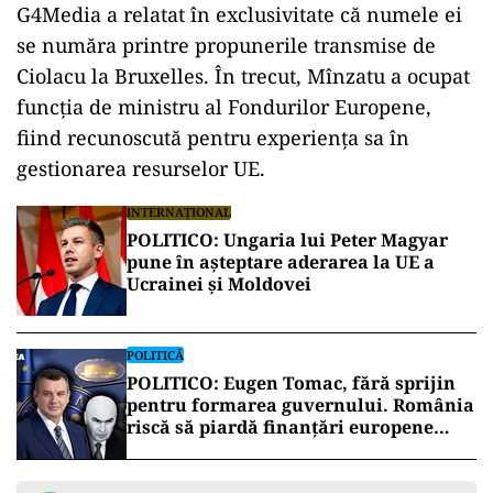
G4Media a relatat în exclusivitate că numele ei
se număra printre propunerile transmise de
Ciolacu la Bruxelles. În trecut, Mînzatu a ocupat
funcția de ministru al Fondurilor Europene,
fiind recunoscută pentru experiența sa în
gestionarea resurselor UE.
INTERNAȚIONAL
POLITICO: Ungaria lui Peter Magyar
pune în aşteptare aderarea la UE a
Ucrainei şi Moldovei
POLITICĂ
POLITICO: Eugen Tomac, fără sprijin
pentru formarea guvernului. România
riscă să piardă finanțări europene
importante