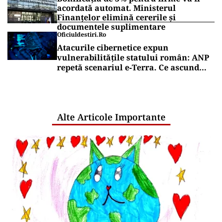
acordată automat. Ministerul
Finanțelor elimină cererile și
documentele suplimentare
Oficiuldestiri.ro
Atacurile cibernetice expun
vulnerabilitățile statului român: ANP
repetă scenariul e‑Terra. Ce ascund
comunicările oficiale și cine răspunde
pentru mentenanța IT a instituțiilor
publice
Alte Articole Importante