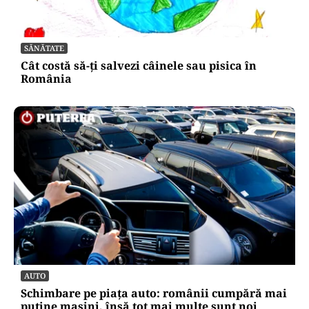
SĂNĂTATE
Cât costă să-ți salvezi câinele sau pisica în
România
AUTO
Schimbare pe piața auto: românii cumpără mai
puține mașini, însă tot mai multe sunt noi