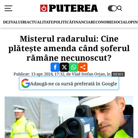
DEZVALUIRI
ACTUALITATE
POLITICĂ
FINANCIAR
ECONOMIE
SOCIAL
OPIN
Misterul radarului: Cine
plătește amenda când șoferul
rămâne necunoscut?
Publicat: 13 apr. 2024, 17:32, de
Vlad Stefan Orjan
, în
NEWS
Adaugă-ne ca sursă preferată în Google