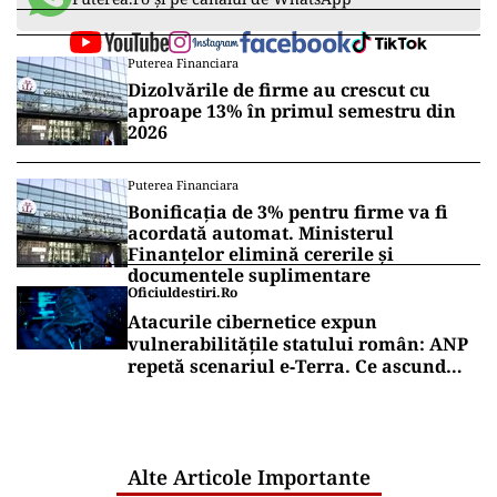
Puterea Financiara
Dizolvările de firme au crescut cu
aproape 13% în primul semestru din
2026
Puterea Financiara
Bonificația de 3% pentru firme va fi
acordată automat. Ministerul
Finanțelor elimină cererile și
documentele suplimentare
Oficiuldestiri.ro
Atacurile cibernetice expun
vulnerabilitățile statului român: ANP
repetă scenariul e‑Terra. Ce ascund
comunicările oficiale și cine răspunde
pentru mentenanța IT a instituțiilor
publice
Alte Articole Importante