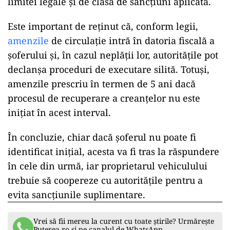
limitei legale și de clasa de sancțiuni aplicată.
Este important de reținut că, conform legii,
amenzile
de circulație intră în datoria fiscală a
șoferului și, în cazul neplății lor, autoritățile pot
declanșa proceduri de executare silită. Totuși,
amenzile prescriu în termen de 5 ani dacă
procesul de recuperare a creanțelor nu este
inițiat în acest interval.
În concluzie, chiar dacă șoferul nu poate fi
identificat inițial, acesta va fi tras la răspundere
în cele din urmă, iar proprietarul vehiculului
trebuie să coopereze cu autoritățile pentru a
evita sancțiunile suplimentare.
Vrei să fii mereu la curent cu toate știrile? Urmărește
Puterea.ro și pe canalul de WhatsApp