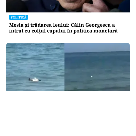
POLITICĂ
Mesia și trădarea leului: Călin Georgescu a
intrat cu colțul capului în politica monetară
ACTUALITATE
Alertă pe litoral: o dronă a fost scoasă din apă
lângă o plajă din Mamaia