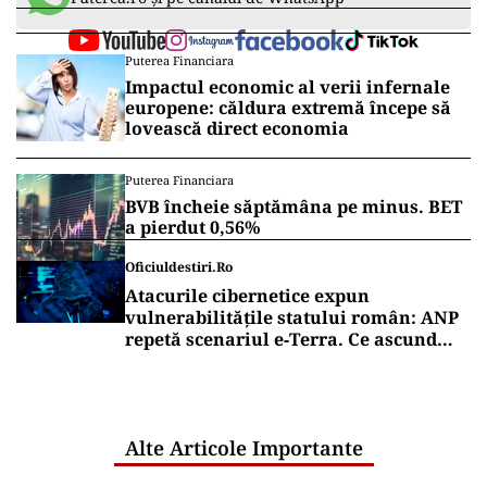
Puterea Financiara
Impactul economic al verii infernale
europene: căldura extremă începe să
lovească direct economia
Puterea Financiara
BVB încheie săptămâna pe minus. BET
a pierdut 0,56%
Oficiuldestiri.ro
Atacurile cibernetice expun
vulnerabilitățile statului român: ANP
repetă scenariul e‑Terra. Ce ascund
comunicările oficiale și cine răspunde
pentru mentenanța IT a instituțiilor
publice
Alte Articole Importante