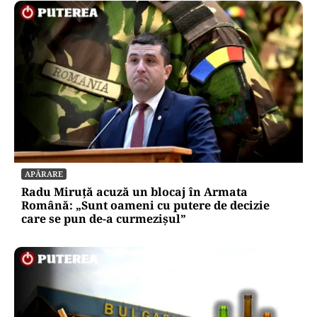
APĂRARE
Radu Miruță acuză un blocaj în Armata
Română: „Sunt oameni cu putere de decizie
care se pun de-a curmezișul”