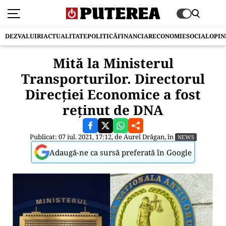
DEZVALUIRI
ACTUALITATE
POLITICĂ
FINANCIAR
ECONOMIE
SOCIAL
OPIN
Mită la Ministerul
Transporturilor. Directorul
Direcției Economice a fost
reținut de DNA
Publicat: 07 iul. 2021, 17:12, de
Aurel Drăgan
, în
NEWS
Adaugă-ne ca sursă preferată în Google