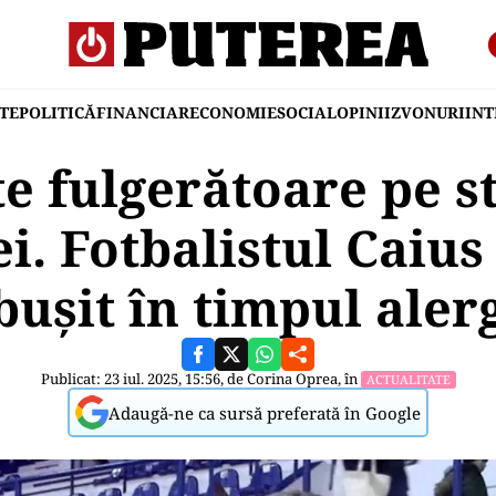
TE
POLITICĂ
FINANCIAR
ECONOMIE
SOCIAL
OPINII
ZVONURI
IN
e fulgerătoare pe st
i. Fotbalistul Caius
ușit în timpul aler
Publicat: 23 iul. 2025, 15:56, de
Corina Oprea
, în
ACTUALITATE
Adaugă-ne ca sursă preferată în Google