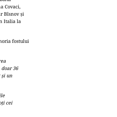
a Covaci,
r Bîsnov și
 Italia la
oria fostului
rea
a doar 36
 şi un
ile
ţi cei