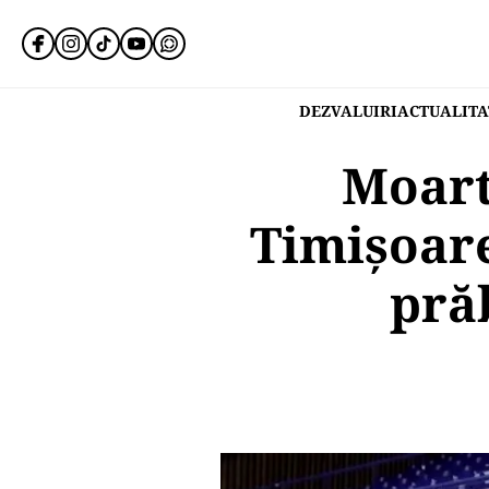
DEZVALUIRI
ACTUALITA
Moart
Timișoare
prăb