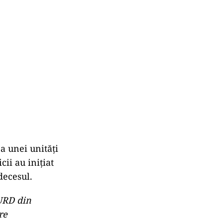
a unei unități
ii au inițiat
decesul.
MURD din
re