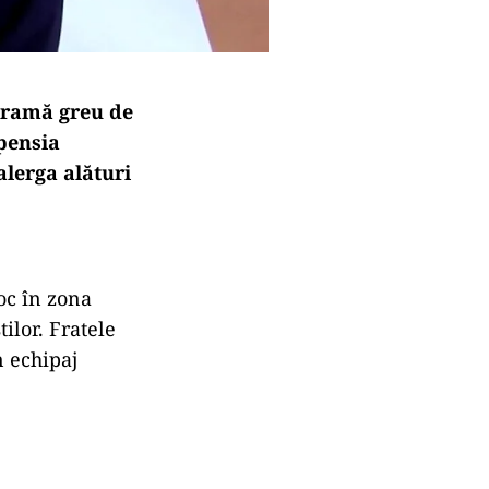
dramă greu de
ipensia
alerga alături
loc în zona
ilor. Fratele
n echipaj