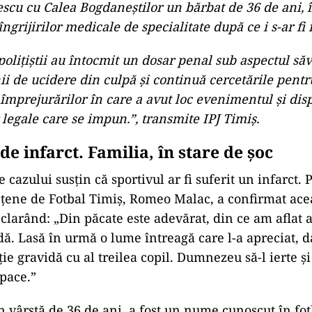
scu cu Calea Bogdaneștilor un bărbat de 36 de ani, 
îngrijirilor medicale de specialitate după ce i s-ar fi 
polițiștii au întocmit un dosar penal sub aspectul săv
ii de ucidere din culpă și continuă cercetările pentr
 împrejurărilor în care a avut loc evenimentul și di
legale care se impun.”, transmite IPJ Timiș.
de infarct. Familia, în stare de șoc
 cazului susțin că sportivul ar fi suferit un infarct. 
ețene de Fotbal Timiș, Romeo Malac, a confirmat ace
eclarând: „Din păcate este adevărat, din ce am aflat a
dă. Lasă în urmă o lume întreagă care l-a apreciat, da
ție gravidă cu al treilea copil. Dumnezeu să-l ierte și
pace.”
n vârstă de 36 de ani, a fost un nume cunoscut în fot