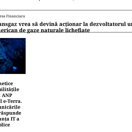
rea Financiara
ansgaz vrea să devină acționar la dezvoltatorul u
erican de gaze naturale lichefiate
netice
litățile
: ANP
l e‑Terra.
nicările
e răspunde
nța IT a
blice