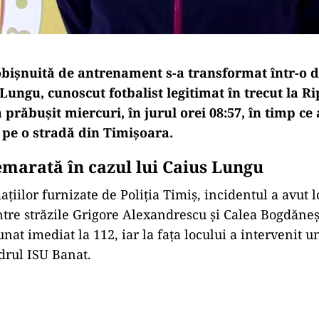
bișnuită de antrenament s-a transformat într-o 
 Lungu, cunoscut fotbalist legitimat în trecut la R
 prăbușit miercuri, în jurul orei 08:57, în timp ce 
 pe o stradă din Timișoara.
marată în cazul lui Caius Lungu
ațiilor furnizate de Poliția Timiș, incidentul a avut 
ntre străzile Grigore Alexandrescu și Calea Bogdăneșt
unat imediat la 112, iar la fața locului a intervenit u
rul ISU Banat.
Play