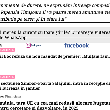
 momente de durere, ne exprimăm întreaga compasi
 Ripensia Timişoara îi va păstra mereu amintirea vie 
ribuţia pe teren şi în afara lui”
ii mereu la curent cu toate știrile? Urmărește Puterea
 de WhatsApp
UALITATE
l Boc refuză un nou mandat de premier: „Mulțam fain, a
UALITATE
 secțiunea Zimbor–Poarta Sălajului, intră în recepție de
 lucrează în șantier
rea Financiara
mânia, țara UE cu cea mai redusă alocare bugetar
ntru cercetare și dezvoltare, în 2025