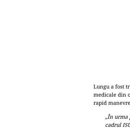
Lungu a fost t
medicale din o
rapid manevrel
„În urma 
cadrul ISU