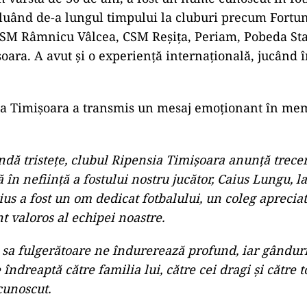
uând de-a lungul timpului la cluburi precum Fortun
CSM Râmnicu Vâlcea, CSM Reșița, Periam, Pobeda Sta
ara. A avut și o experiență internațională, jucând în
ia Timișoara a transmis un mesaj emoționant în mem
ndă tristeţe, clubul Ripensia Timişoara anunţă trece
în nefiinţă a fostului nostru jucător, Caius Lungu, l
ius a fost un om dedicat fotbalului, un coleg apreciat
 valoros al echipei noastre.
 sa fulgerătoare ne îndurerează profund, iar gândur
 îndreaptă către familia lui, către cei dragi şi către to
cunoscut.