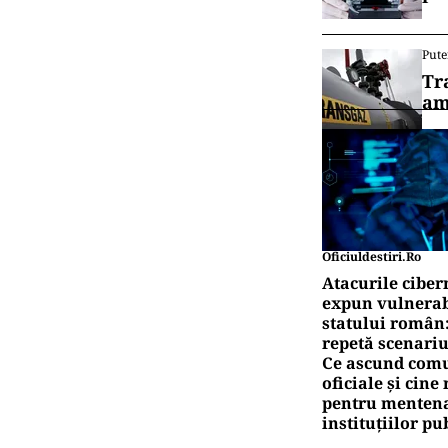
Pute
Tr
am
Oficiuldestiri.ro
Atacurile ciber
expun vulnerabi
statului român
repetă scenariu
Ce ascund comu
oficiale și cin
pentru mentena
instituțiilor pu