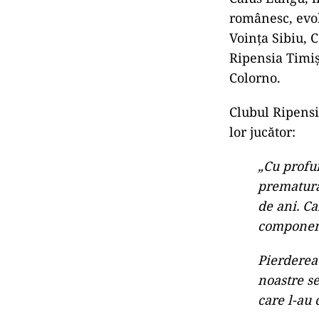
românesc, evol
Voința Sibiu, 
Ripensia Timișo
Colorno.
Clubul Ripens
lor jucător:
„Cu profu
prematură 
de ani. Ca
component
Pierderea
noastre se
care l-au 