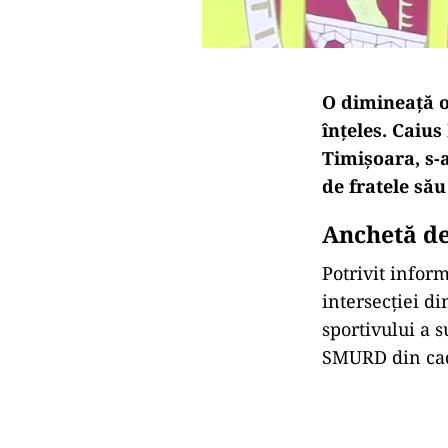
O dimineață o
înțeles. Caius
Timișoara, s-a
de fratele său
Anchetă de
Potrivit inform
intersecției di
sportivului a s
SMURD din cad