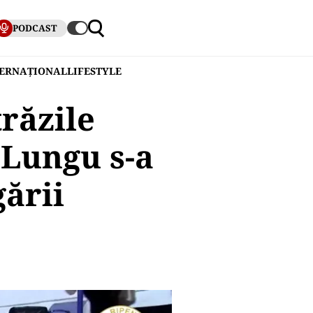
PODCAST
TERNAȚIONAL
LIFESTYLE
răzile
 Lungu s-a
gării