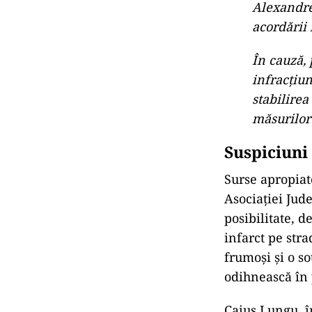
Alexandre
acordării 
În cauză, 
infracțiun
stabilirea
măsurilor 
Suspiciuni 
Surse apropiate
Asociației Jud
posibilitate, d
infarct pe stra
frumoși și o so
odihnească în 
Caius Lungu, î