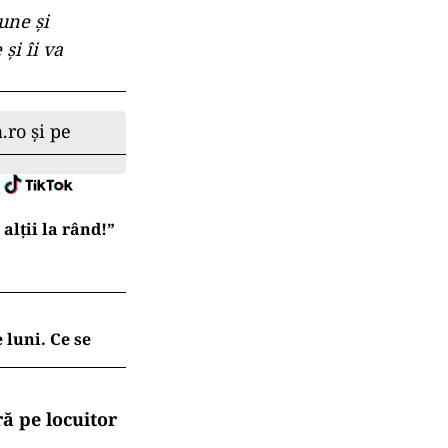
une şi
şi îi va
.ro și pe
lții la rând!”
 luni. Ce se
ă pe locuitor