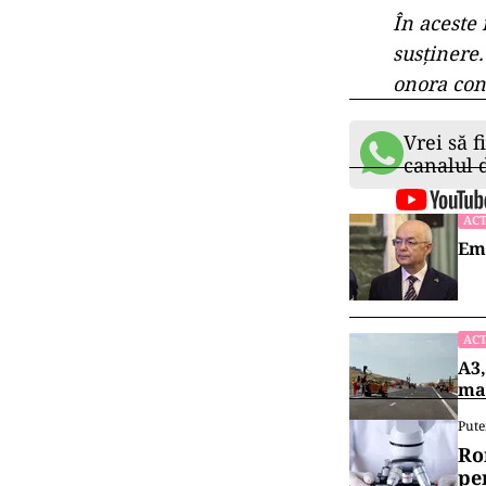
În aceste
susţinere.
onora cont
Vrei să f
canalul
ACT
Emi
ACT
A3,
mai
Pute
Ro
pe