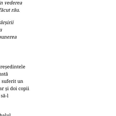
în vederea
făcut rău.
ârșirii
u
spunerea
Președintele
astă
 suferit un
r și doi copii
 să-l
balul