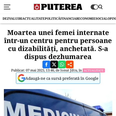
DEZVALUIRI
ACTUALITATE
POLITICĂ
FINANCIAR
ECONOMIE
SOCIAL
OPIN
Moartea unei femei internate
într-un centru pentru persoane
cu dizabilităţi, anchetată. S-a
dispus dezhumarea
Publicat: 07 mai 2025, 13:46, de
Ionut Jifcu
, în
ACTUALITATE
Adaugă-ne ca sursă preferată în Google