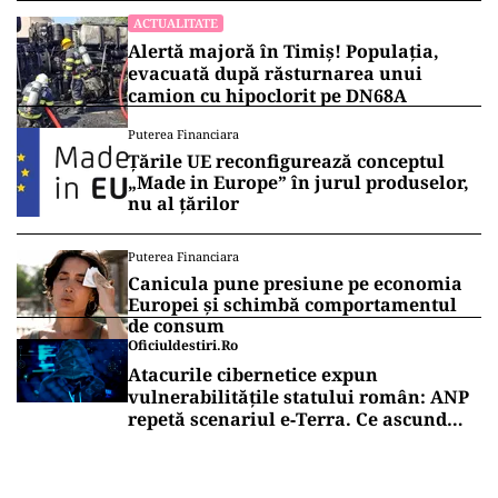
ACTUALITATE
Alertă majoră în Timiș! Populația,
evacuată după răsturnarea unui
camion cu hipoclorit pe DN68A
Puterea Financiara
Țările UE reconfigurează conceptul
„Made in Europe” în jurul produselor,
nu al țărilor
Puterea Financiara
Canicula pune presiune pe economia
Europei și schimbă comportamentul
de consum
Oficiuldestiri.ro
Atacurile cibernetice expun
vulnerabilitățile statului român: ANP
repetă scenariul e‑Terra. Ce ascund
comunicările oficiale și cine răspunde
pentru mentenanța IT a instituțiilor
publice