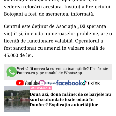
vederea relocării acestora. Instituția Prefectului
Botoșani a fost, de asemenea, informată.
Centrul este deținut de Asociația „Dă speranța
vieții” și, în ciuda numeroaselor probleme, are o
licență de funcționare valabilă. Operatorul a
fost sancționat cu amenzi în valoare totală de
45.000 de lei.
Vrei să fii mereu la curent cu toate știrile? Urmărește
Puterea.ro și pe canalul de WhatsApp
ACTUALITATE
Două azi, două mâine: de ce barjele nu
sunt scufundate toate odată în
Dunăre? Explicația autorităților