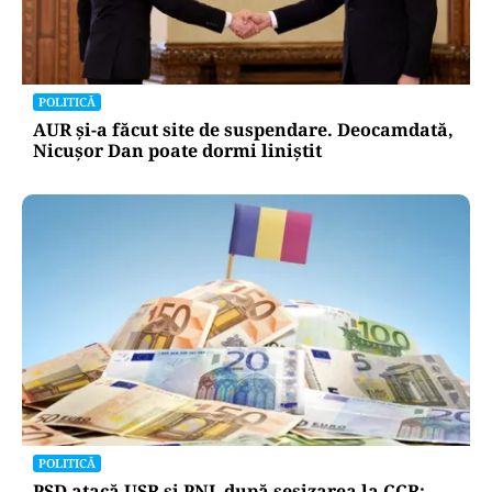
POLITICĂ
AUR și-a făcut site de suspendare. Deocamdată,
Nicușor Dan poate dormi liniștit
POLITICĂ
PSD atacă USR și PNL după sesizarea la CCR: