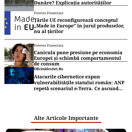
Dunăre? Explicația autorităților
Puterea Financiara
Țările UE reconfigurează conceptul
„Made in Europe” în jurul produselor,
nu al țărilor
Puterea Financiara
Canicula pune presiune pe economia
Europei și schimbă comportamentul
de consum
Oficiuldestiri.ro
Atacurile cibernetice expun
vulnerabilitățile statului român: ANP
repetă scenariul e‑Terra. Ce ascund
comunicările oficiale și cine răspunde
pentru mentenanța IT a instituțiilor
publice
Alte Articole Importante