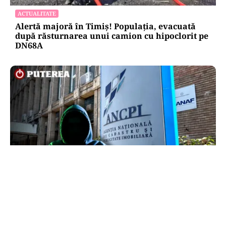
ACTUALITATE
Alertă majoră în Timiș! Populația, evacuată
după răsturnarea unui camion cu hipoclorit pe
DN68A
ECONOMIE
Peste 5.000 de români nu își mai pot cumpăra
casa. Efectul atacului cibernetic de la ANCPI
explicat de un broker