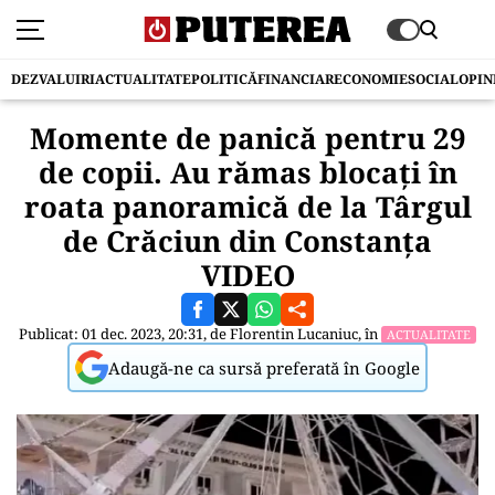
DEZVALUIRI
ACTUALITATE
POLITICĂ
FINANCIAR
ECONOMIE
SOCIAL
OPIN
Momente de panică pentru 29
de copii. Au rămas blocați în
roata panoramică de la Târgul
de Crăciun din Constanța
VIDEO
Publicat: 01 dec. 2023, 20:31, de
Florentin Lucaniuc
, în
ACTUALITATE
Adaugă-ne ca sursă preferată în Google