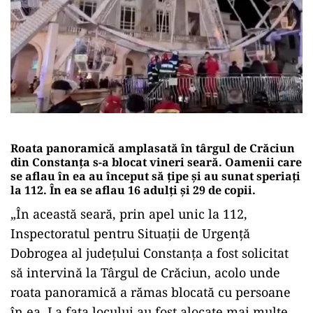
Roata panoramică amplasată în târgul de Crăciun
din Constanța s-a blocat vineri seară. Oamenii care
se aflau în ea au început să țipe și au sunat speriați
la 112. În ea se aflau 16 adulți și 29 de copii.
„În această seară, prin apel unic la 112,
Inspectoratul pentru Situaţii de Urgenţă
Dobrogea al judeţului Constanţa a fost solicitat
să intervină la Târgul de Crăciun, acolo unde
roata panoramică a rămas blocată cu persoane
în ea. La faţa locului au fost alocate mai multe