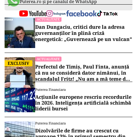
Puterea.ro și pe canalul de WhatsApp
ACTUALITATE
Dan Dungaciu, critici dure la adresa
guvernanților în plină criză
energetică: „Guvernează pe un vulcan”
ACTUALITATE
EXCLUSIV
Prefectul de Timiș, Paul Finta, anunță
că nu se consideră dator nimănui, în
scandalul Fritz! „Nu am a mă teme de
nimic!”
Puterea Financiara
Acțiunile europene rescriu recordurile
în 2026. Inteligența artificială schimbă
liderii bursei
Puterea Financiara
Dizolvările de firme au crescut cu
aproape 13% în primul semestru din