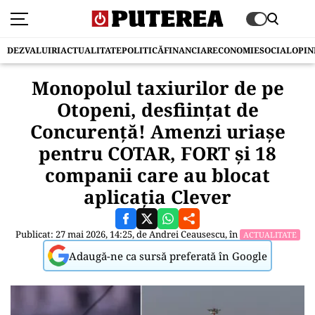
DEZVALUIRI
ACTUALITATE
POLITICĂ
FINANCIAR
ECONOMIE
SOCIAL
OPIN
Monopolul taxiurilor de pe
Otopeni, desființat de
Concurență! Amenzi uriașe
pentru COTAR, FORT și 18
companii care au blocat
aplicația Clever
Publicat: 27 mai 2026, 14:25, de
Andrei Ceausescu
, în
ACTUALITATE
Adaugă-ne ca sursă preferată în Google