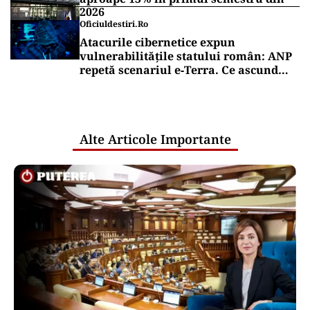
2026
Oficiuldestiri.ro
Atacurile cibernetice expun
vulnerabilitățile statului român: ANP
repetă scenariul e‑Terra. Ce ascund
comunicările oficiale și cine răspunde
pentru mentenanța IT a instituțiilor
publice
Alte Articole Importante