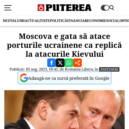
DEZVALUIRI
ACTUALITATE
POLITICĂ
FINANCIAR
ECONOMIE
SOCIAL
OPIN
Moscova e gata să atace
porturile ucrainene ca replică
la atacurile Kievului
Publicat: 05 aug. 2023, 18:45, de
Romania Libera
, în
PARTENERI
Adaugă-ne ca sursă preferată în Google