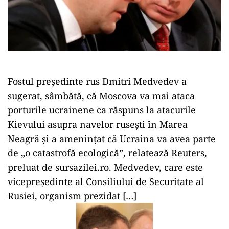
Fostul preşedinte rus Dmitri Medvedev a
sugerat, sâmbătă, că Moscova va mai ataca
porturile ucrainene ca răspuns la atacurile
Kievului asupra navelor ruseşti în Marea
Neagră şi a ameninţat că Ucraina va avea parte
de „o catastrofă ecologică”, relatează Reuters,
preluat de sursazilei.ro. Medvedev, care este
vicepreşedinte al Consiliului de Securitate al
Rusiei, organism prezidat […]