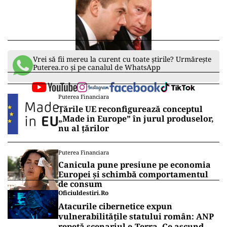
Vrei să fii mereu la curent cu toate știrile? Urmărește
Puterea.ro și pe canalul de WhatsApp
Puterea Financiara
Țările UE reconfigurează conceptul
„Made in Europe” în jurul produselor,
nu al țărilor
Puterea Financiara
Canicula pune presiune pe economia
Europei și schimbă comportamentul
de consum
Oficiuldestiri.ro
Atacurile cibernetice expun
vulnerabilitățile statului român: ANP
repetă scenariul e‑Terra. Ce ascund