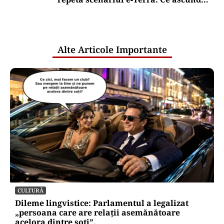
comunicările oficiale și cine răspunde
pentru mentenanța IT a instituțiilor
publice
Alte Articole Importante
CULTURĂ
Dileme lingvistice: Parlamentul a legalizat
„persoana care are relații asemănătoare
acelora dintre soți”.