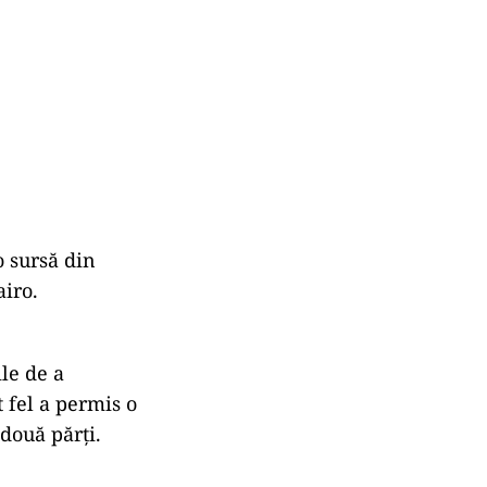
o sursă din
iro.
ile de a
t fel a permis o
 două părți.