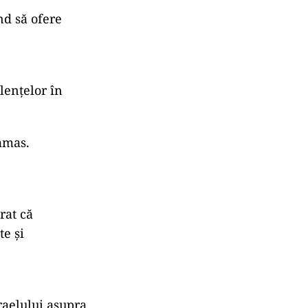
nd să ofere
lențelor în
Hamas.
rat că
te și
sraelului asupra