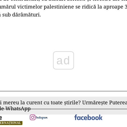
umărul victimelor palestiniene se ridică la aproape 3
ă sub dărâmături.
ad
ii mereu la curent cu toate știrile? Urmărește Puterea
 de WhatsApp
TERNAȚIONAL