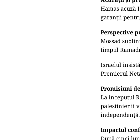
Hamas acuză Is
garanții pentr
Perspective 
Mossad sublini
timpul Ramada
Israelul insis
Premierul Neta
Promisiuni de
La începutul R
palestinienii v
independență.
Impactul conf
După cinci luni