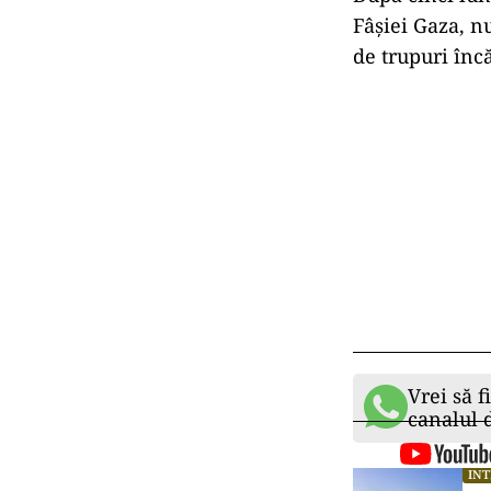
Fâșiei Gaza, n
de trupuri înc
Vrei să f
canalul
IN