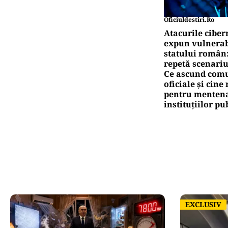
Oficiuldestiri.ro
Atacurile ciber
expun vulnerabi
statului român
repetă scenariu
Ce ascund comu
oficiale și cin
pentru mentena
instituțiilor pu
EXCLUSIV
EXCLUSIV