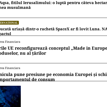
Aqsa, fitilul Ierusalimului: o luptă pentru câteva hecta
mea musulmană
TERNAȚIONAL
ucată uriașă dintr-o rachetă SpaceX ar fi lovit Luna. N
pactul
rea Financiara
rile UE reconfigurează conceptul „Made in Europe
oduselor, nu al țărilor
rea Financiara
nicula pune presiune pe economia Europei și sc
mportamentul de consum