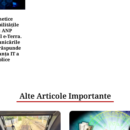
netice
litățile
: ANP
l e‑Terra.
nicările
e răspunde
nța IT a
blice
Alte Articole Importante