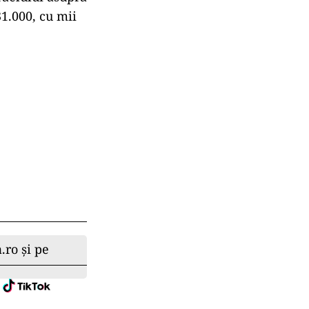
1.000, cu mii
.ro și pe