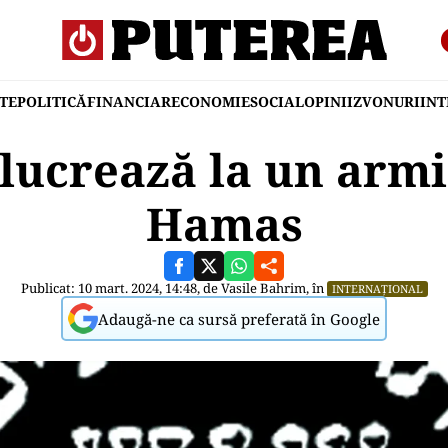
TE
POLITICĂ
FINANCIAR
ECONOMIE
SOCIAL
OPINII
ZVONURI
IN
lucrează la un armis
Hamas
Publicat: 10 mart. 2024, 14:48, de
Vasile Bahrim
, în
INTERNAȚIONAL
Adaugă-ne ca sursă preferată în Google