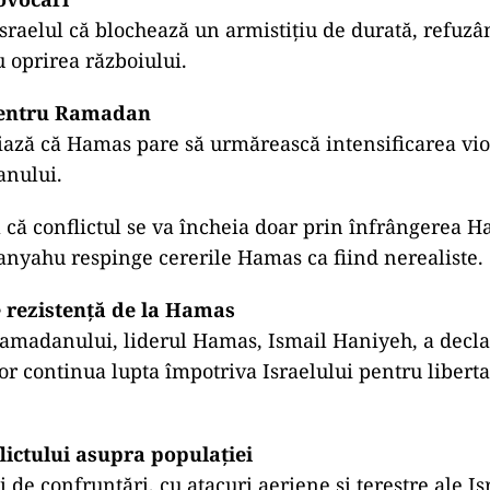
raelul că blochează un armistițiu de durată, refuzâ
u oprirea războiului.
pentru Ramadan
ază că Hamas pare să urmărească intensificarea vio
nului.
tă că conflictul se va încheia doar prin înfrângerea 
nyahu respinge cererile Hamas ca fiind nerealiste.
 rezistență de la Hamas
amadanului, liderul Hamas, Ismail Haniyeh, a decla
or continua lupta împotriva Israelului pentru liberta
lictului asupra populației
 de confruntări, cu atacuri aeriene și terestre ale I