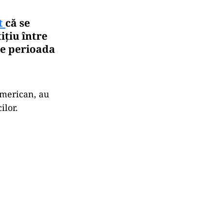
t
că se
ițiu între
pe perioada
american, au
ilor.