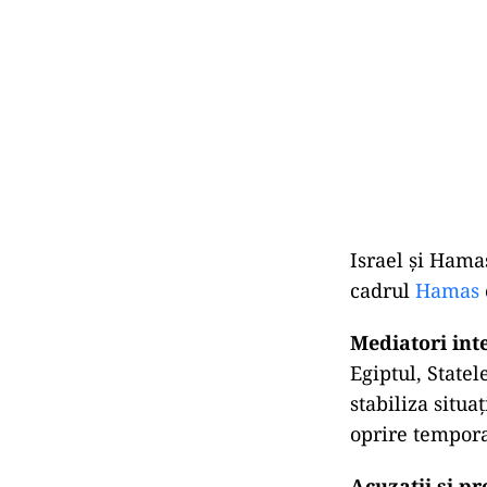
Israel și Hamas
cadrul
Hamas
Mediatori inte
Egiptul, Statel
stabiliza situa
oprire temporar
Acuzații și pr