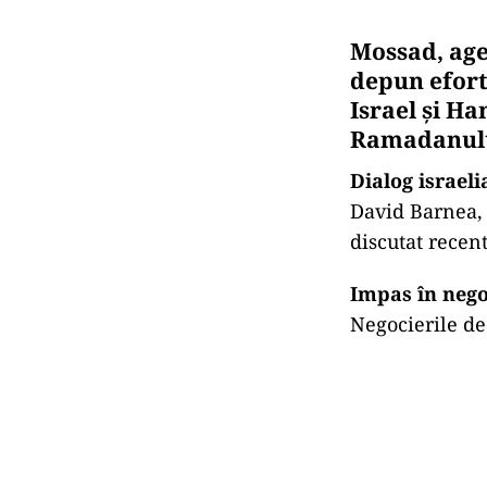
Mossad, age
depun efortu
Israel și H
Ramadanulu
Dialog israel
David Barnea, 
discutat recent
Impas în nego
Negocierile de 