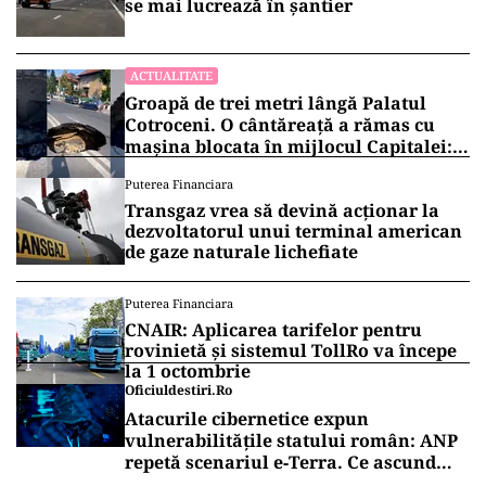
se mai lucrează în șantier
ACTUALITATE
Groapă de trei metri lângă Palatul
Cotroceni. O cântăreață a rămas cu
mașina blocata în mijlocul Capitalei:
„Am căzut în groapa asta”
Puterea Financiara
Transgaz vrea să devină acționar la
dezvoltatorul unui terminal american
de gaze naturale lichefiate
Puterea Financiara
CNAIR: Aplicarea tarifelor pentru
rovinietă și sistemul TollRo va începe
la 1 octombrie
Oficiuldestiri.ro
Atacurile cibernetice expun
vulnerabilitățile statului român: ANP
repetă scenariul e‑Terra. Ce ascund
comunicările oficiale și cine răspunde