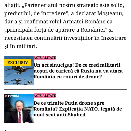
aliații. „Parteneriatul nostru strategic este solid,
predictibil, de încredere”, a declarat Moșteanu,
dar a și reafirmat rolul Armatei Române ca
„principala forță de apărare a României” și
necesitatea continuării investițiilor în înzestrare
și în militari.
ACTUALITATE
EXCLUSIV
Un act sinucigaș! De ce cred militarii
noștri de carieră că Rusia nu va ataca
România cu roiuri de drone?
ACTUALITATE
De ce trimite Putin drone spre
România? Explicația NATO, legată de
noul scut anti-Shahed