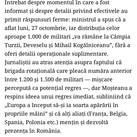
Întrebat despre momentul în care a fost
informat și despre detalii privind efectivele au
primit răspunsuri ferme: ministrul a spus că a
aflat luni, 27 octombrie, iar distribuția celor
aproape 1.000 de militari „va rămâne la Câmpia
Turzii, Deveselu și Mihail Kogălniceanu”, fără a
oferi detalii operaţionale suplimentare.
Jurnaliștii au atras atenția asupra faptului că
brigada rotațională care pleacă număra anterior
între 1.200 și 1.500 de militari — mișcare
percepută ca potențial regres —, dar Moșteanu a
respins ideea unui regres imediat, subliniind că
„Europa a început să-și ia soarta apărării în
propriile mâini” și că alți aliați (Franța, Belgia,
Spania, Polonia etc.) mențin și dezvoltă
prezența în România.