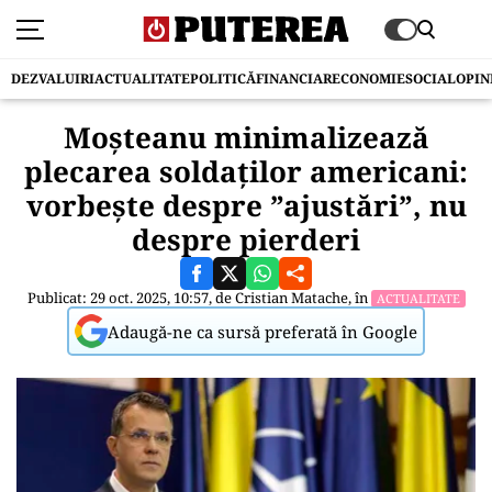
DEZVALUIRI
ACTUALITATE
POLITICĂ
FINANCIAR
ECONOMIE
SOCIAL
OPIN
Moșteanu minimalizează
plecarea soldaților americani:
vorbește despre ”ajustări”, nu
despre pierderi
Publicat: 29 oct. 2025, 10:57, de
Cristian Matache
, în
ACTUALITATE
Adaugă-ne ca sursă preferată în Google