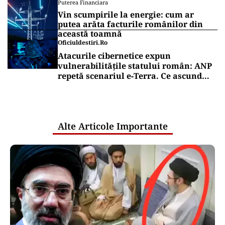
Puterea Financiara
Vin scumpirile la energie: cum ar
putea arăta facturile românilor din
această toamnă
Oficiuldestiri.ro
Atacurile cibernetice expun
vulnerabilitățile statului român: ANP
repetă scenariul e‑Terra. Ce ascund
comunicările oficiale și cine răspunde
pentru mentenanța IT a instituțiilor
publice
Alte Articole Importante