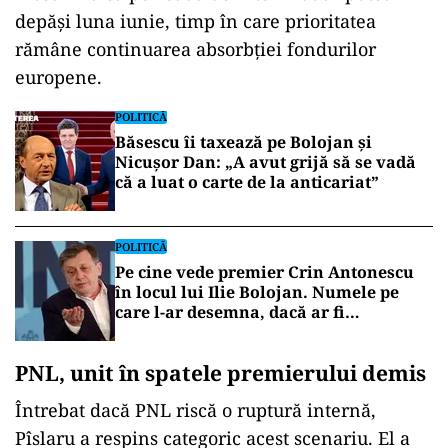
depăși luna iunie, timp în care prioritatea
rămâne continuarea absorbției fondurilor
europene.
POLITICĂ
Băsescu îi taxează pe Bolojan și
Nicușor Dan: „A avut grijă să se vadă
că a luat o carte de la anticariat”
POLITICĂ
Pe cine vede premier Crin Antonescu
în locul lui Ilie Bolojan. Numele pe
care l-ar desemna, dacă ar fi
președinte
PNL, unit în spatele premierului demis
Întrebat dacă PNL riscă o ruptură internă,
Pîslaru a respins categoric acest scenariu. El a