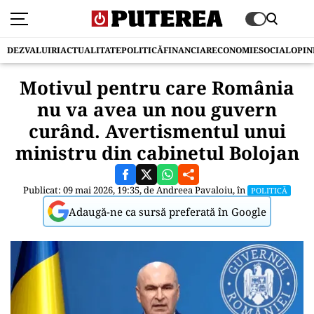
DEZVALUIRI
ACTUALITATE
POLITICĂ
FINANCIAR
ECONOMIE
SOCIAL
OPIN
Motivul pentru care România
nu va avea un nou guvern
curând. Avertismentul unui
ministru din cabinetul Bolojan
Publicat: 09 mai 2026, 19:35, de
Andreea Pavaloiu
, în
POLITICĂ
Adaugă-ne ca sursă preferată în Google