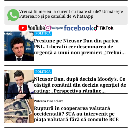
Vrei să fii mereu la curent cu toate știrile? Urmărește
Puterea.ro și pe canalul de WhatsApp
POLITICĂ
Presiune pe Nicușor Dan din partea
PNL. Liberalii cer desemnarea de
urgență a unui nou premier: „Trebuie
să iasă fum alb de la Cotroceni!”
POLITICĂ
Nicușor Dan, după decizia Moody’s. Ce
câștigă românii din decizia agenției de
rating: „Perspectiva rămâne
rezervată”
Puterea Financiara
Ruptură în cooperarea valutară
occidentală? SUA au intervenit pe
piața valutară fără să consulte BCE