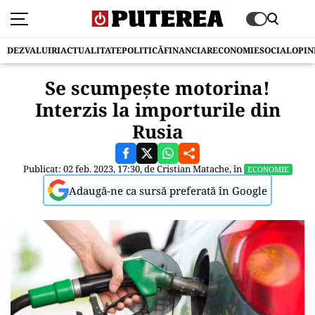
DEZVALUIRI
ACTUALITATE
POLITICĂ
FINANCIAR
ECONOMIE
SOCIAL
OPIN
Se scumpește motorina!
Interzis la importurile din
Rusia
Publicat: 02 feb. 2023, 17:30, de
Cristian Matache
, în
ECONOMIE
Adaugă-ne ca sursă preferată în Google