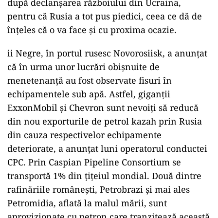
după declanșarea războiului din Ucraina,
pentru că Rusia a tot pus piedici, ceea ce dă de
înțeles că o va face și cu proxima ocazie.
ii Negre, în portul rusesc Novorosiisk, a anunțat
că în urma unor lucrări obișnuite de
menetenanță au fost observate fisuri în
echipamentele sub apă. Astfel, giganții
ExxonMobil și Chevron sunt nevoiți să reducă
din nou exporturile de petrol kazah prin Rusia
din cauza respectivelor echipamente
deteriorate, a anunțat luni operatorul conductei
CPC. Prin Caspian Pipeline Consortium se
transportă 1% din țițeiul mondial. Două dintre
rafinăriile românești, Petrobrazi și mai ales
Petromidia, aflată la malul mării, sunt
aprovizionate cu petron care tranzitează această