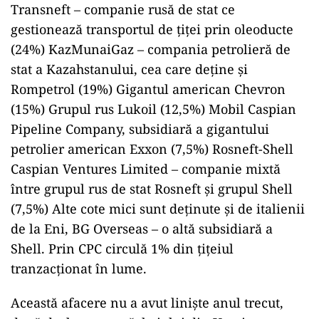
Transneft – companie rusă de stat ce
gestionează transportul de țiței prin oleoducte
(24%) KazMunaiGaz – compania petrolieră de
stat a Kazahstanului, cea care deține și
Rompetrol (19%) Gigantul american Chevron
(15%) Grupul rus Lukoil (12,5%) Mobil Caspian
Pipeline Company, subsidiară a gigantului
petrolier american Exxon (7,5%) Rosneft-Shell
Caspian Ventures Limited – companie mixtă
între grupul rus de stat Rosneft și grupul Shell
(7,5%) Alte cote mici sunt deținute și de italienii
de la Eni, BG Overseas – o altă subsidiară a
Shell. Prin CPC circulă 1% din țițeiul
tranzacționat în lume.
Această afacere nu a avut liniște anul trecut,