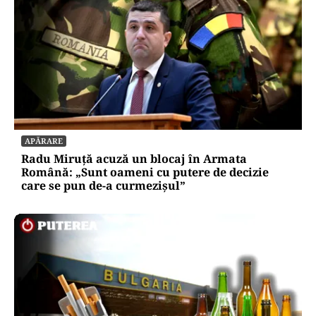
APĂRARE
Radu Miruță acuză un blocaj în Armata
Română: „Sunt oameni cu putere de decizie
care se pun de-a curmezișul”