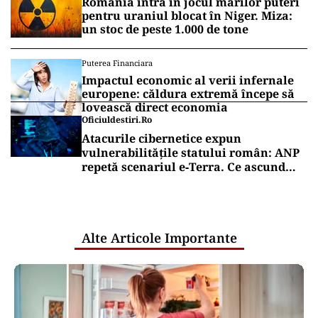
România intră în jocul marilor puteri
pentru uraniul blocat în Niger. Miza:
un stoc de peste 1.000 de tone
Puterea Financiara
Impactul economic al verii infernale
europene: căldura extremă începe să
lovească direct economia
Oficiuldestiri.ro
Atacurile cibernetice expun
vulnerabilitățile statului român: ANP
repetă scenariul e‑Terra. Ce ascund
comunicările oficiale și cine răspunde
pentru mentenanța IT a instituțiilor
publice
Alte Articole Importante