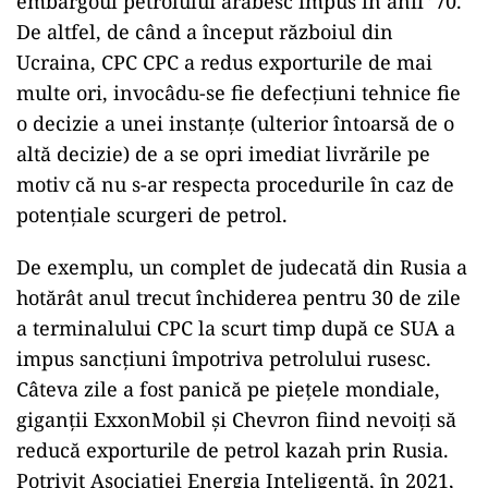
embargoul petrolului arăbesc impus în anii ’70.
De altfel, de când a început războiul din
Ucraina, CPC CPC a redus exporturile de mai
multe ori, invocâdu-se fie defecțiuni tehnice fie
o decizie a unei instanțe (ulterior întoarsă de o
altă decizie) de a se opri imediat livrările pe
motiv că nu s-ar respecta procedurile în caz de
potențiale scurgeri de petrol.
De exemplu, un complet de judecată din Rusia a
hotărât anul trecut închiderea pentru 30 de zile
a terminalului CPC la scurt timp după ce SUA a
impus sancțiuni împotriva petrolului rusesc.
Câteva zile a fost panică pe piețele mondiale,
giganții ExxonMobil și Chevron fiind nevoiți să
reducă exporturile de petrol kazah prin Rusia.
Potrivit Asociației Energia Inteligentă, în 2021,