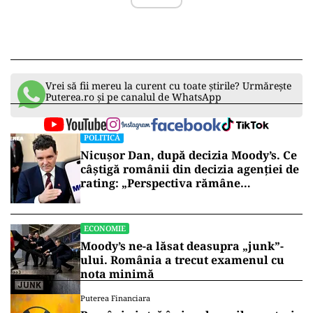
Vrei să fii mereu la curent cu toate știrile? Urmărește
Puterea.ro și pe canalul de WhatsApp
POLITICĂ
Nicușor Dan, după decizia Moody’s. Ce
câștigă românii din decizia agenției de
rating: „Perspectiva rămâne
rezervată”
ECONOMIE
Moody’s ne-a lăsat deasupra „junk”-
ului. România a trecut examenul cu
nota minimă
Puterea Financiara