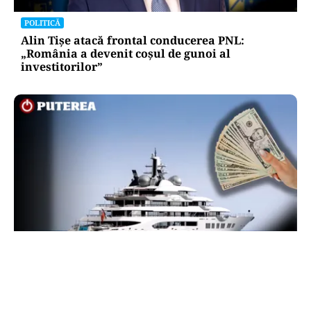
POLITICĂ
Alin Tișe atacă frontal conducerea PNL:
„România a devenit coșul de gunoi al
investitorilor”
INTERNAȚIONAL
Megayahtul Amadea, confiscat de americani de
la un oligarh rus, a fost scos la vânzare. Noul
proprietar a scos din conturi 187 de milioane de