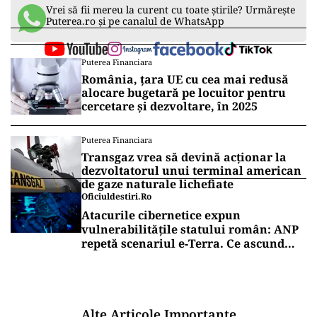
Vrei să fii mereu la curent cu toate știrile? Urmărește
Puterea.ro și pe canalul de WhatsApp
Puterea Financiara
România, țara UE cu cea mai redusă
alocare bugetară pe locuitor pentru
cercetare și dezvoltare, în 2025
Puterea Financiara
Transgaz vrea să devină acționar la
dezvoltatorul unui terminal american
de gaze naturale lichefiate
Oficiuldestiri.ro
Atacurile cibernetice expun
vulnerabilitățile statului român: ANP
repetă scenariul e‑Terra. Ce ascund
comunicările oficiale și cine răspunde
pentru mentenanța IT a instituțiilor
publice
Alte Articole Importante