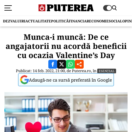
DEZVALUIRI
ACTUALITATE
POLITICĂ
FINANCIAR
ECONOMIE
SOCIAL
OPIN
Munca-i muncă: De ce
angajatorii nu acordă beneficii
cu ocazia Valentine’s Day
Publicat: 14 feb. 2022, 21:00, de
Puterea.ro
, în
ESENȚIAL
Adaugă-ne ca sursă preferată în Google