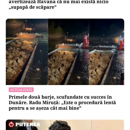
avertizează Havana că nu mai există nicio
„supapă de scăpare”
ACTUALITATE
Primele două barje, scufundate cu succes în
Dunăre. Radu Miruță: „Este o procedură lentă
pentru a se așeza cât mai bine”