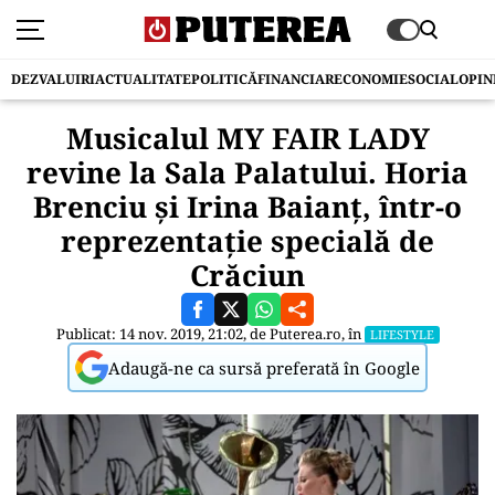
DEZVALUIRI
ACTUALITATE
POLITICĂ
FINANCIAR
ECONOMIE
SOCIAL
OPIN
Musicalul MY FAIR LADY
revine la Sala Palatului. Horia
Brenciu și Irina Baianț, într-o
reprezentație specială de
Crăciun
Publicat: 14 nov. 2019, 21:02, de
Puterea.ro
, în
LIFESTYLE
Adaugă-ne ca sursă preferată în Google