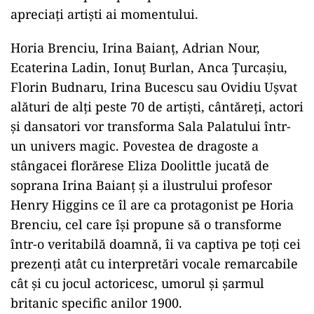
apreciați artiști ai momentului.
Horia Brenciu, Irina Baianț, Adrian Nour,
Ecaterina Ladin, Ionuț Burlan, Anca Țurcașiu,
Florin Budnaru, Irina Bucescu sau Ovidiu Ușvat
alături de alți peste 70 de artiști, cântăreți, actori
și dansatori vor transforma Sala Palatului într-
un univers magic. Povestea de dragoste a
stângacei florărese Eliza Doolittle jucată de
soprana Irina Baianț şi a ilustrului profesor
Henry Higgins ce îl are ca protagonist pe Horia
Brenciu, cel care îşi propune să o transforme
într-o veritabilă doamnă, îi va captiva pe toți cei
prezenți atât cu interpretări vocale remarcabile
cât și cu jocul actoricesc, umorul și şarmul
britanic specific anilor 1900.