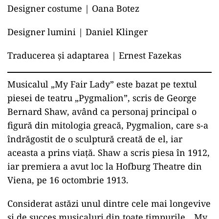
Designer costume | Oana Botez
Designer lumini | Daniel Klinger
Traducerea și adaptarea | Ernest Fazekas
Musicalul „My Fair Lady” este bazat pe textul
piesei de teatru „Pygmalion”, scris de George
Bernard Shaw, având ca personaj principal o
figură din mitologia greacă, Pygmalion, care s-a
îndrăgostit de o sculptură creată de el, iar
aceasta a prins viață. Shaw a scris piesa în 1912,
iar premiera a avut loc la Hofburg Theatre din
Viena, pe 16 octombrie 1913.
Considerat astăzi unul dintre cele mai longevive
și de succes musicaluri din toate timpurile, „My