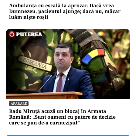
Ambulanța cu escală la aprozar. Dacă vrea
Dumnezeu, pacientul ajunge; dacă nu, măcar
luăm niște roșii
APĂRARE
Radu Miruță acuză un blocaj în Armata
Română: „Sunt oameni cu putere de decizie
care se pun de-a curmezișul”