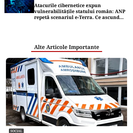
Atacurile cibernetice expun
vulnerabilitățile statului român: ANP
repetă scenariul e‑Terra. Ce ascund
comunicările oficiale și cine răspunde
pentru mentenanța IT a instituțiilor
publice
Alte Articole Importante
SOCIAL