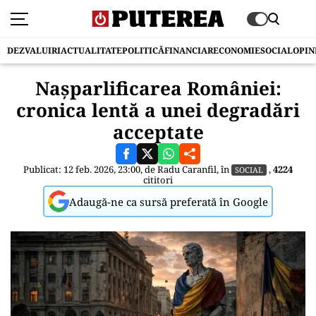
DEZVALUIRI
ACTUALITATE
POLITICĂ
FINANCIAR
ECONOMIE
SOCIAL
OPIN
Nașparlificarea României:
cronica lentă a unei degradări
acceptate
Publicat: 12 feb. 2026, 23:00, de
Radu Caranfil
, în
,
4224
SOCIAL
cititori
Adaugă-ne ca sursă preferată în Google