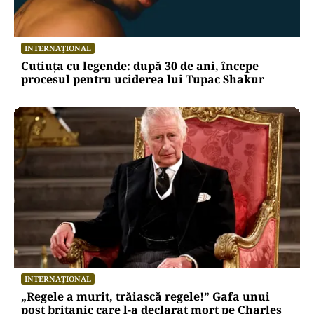
INTERNAȚIONAL
Cutiuța cu legende: după 30 de ani, începe
procesul pentru uciderea lui Tupac Shakur
INTERNAȚIONAL
„Regele a murit, trăiască regele!” Gafa unui
post britanic care l-a declarat mort pe Charles