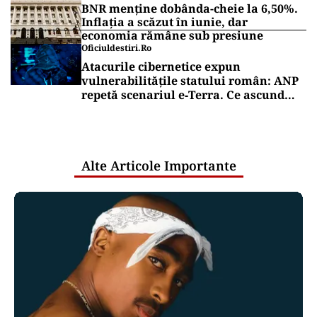
BNR menține dobânda-cheie la 6,50%.
Inflația a scăzut în iunie, dar
economia rămâne sub presiune
Oficiuldestiri.ro
Atacurile cibernetice expun
vulnerabilitățile statului român: ANP
repetă scenariul e‑Terra. Ce ascund
comunicările oficiale și cine răspunde
pentru mentenanța IT a instituțiilor
publice
Alte Articole Importante