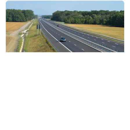
TRANSPORTURI
CNAIR deschide circulația pe un nou tronson al
Autostrăzii A3 Transilvania. Când va fi dat în
trafic lotul Zimbor – Poarta Sălajului
TOS
Politica Cookies
Protecția Datelor Personale
Despre Noi
Publicitate
Echipa