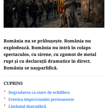
România nu se prăbușește. România nu
explodează. România nu intră în colaps
spectaculos, cu sirene, cu zgomot de metal
rupt și cu declarații dramatice în direct.
România se nașparlifică.
CUPRINS
Degradarea ca stare de echilibru
Estetica improvizației permanente
Limbajul degradării