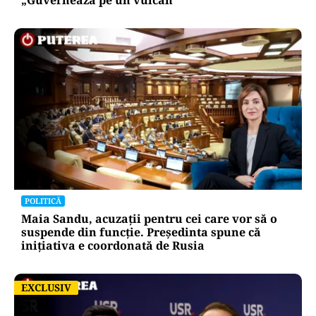
POLITICĂ
Maia Sandu, acuzații pentru cei care vor să o
suspende din funcție. Președinta spune că
inițiativa e coordonată de Rusia
EXCLUSIV
EXCLUSIV