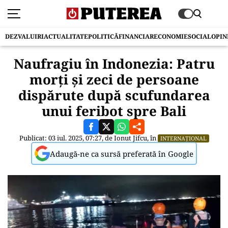
DEZVALUIRI
ACTUALITATE
POLITICĂ
FINANCIAR
ECONOMIE
SOCIAL
OPIN
Naufragiu în Indonezia: Patru
morți și zeci de persoane
dispărute după scufundarea
unui feribot spre Bali
Publicat: 03 iul. 2025, 07:27, de
Ionut Jifcu
, în
INTERNAȚIONAL
Adaugă-ne ca sursă preferată în Google