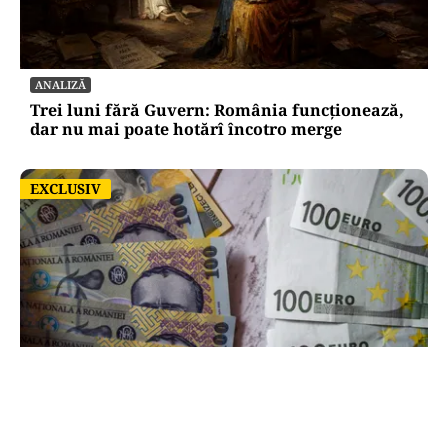
ANALIZĂ
Trei luni fără Guvern: România funcționează,
dar nu mai poate hotărî încotro merge
EXCLUSIV
EXCLUSIV
ACTUALITATE
România poate intra în zona euro doar prin