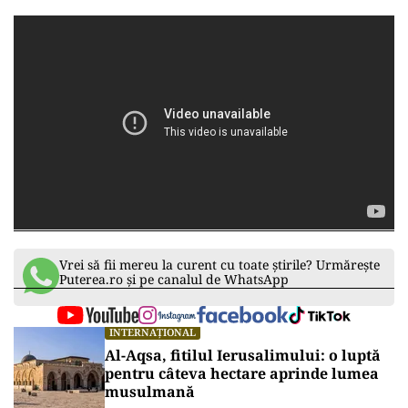
Vrei să fii mereu la curent cu toate știrile? Urmărește
Puterea.ro și pe canalul de WhatsApp
INTERNAȚIONAL
Al-Aqsa, fitilul Ierusalimului: o luptă
pentru câteva hectare aprinde lumea
musulmană