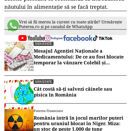
năutului în alimentație să se facă treptat.
Vrei să fii mereu la curent cu toate știrile? Urmărește
Puterea.ro și pe canalul de WhatsApp
SĂNĂTATE
Mesajul Agenției Naționale a
Medicamentului: De ce au fost blocate
temporar la vânzare Colebil și
Panzcebil
SĂNĂTATE
Cât costă să-ți salvezi câinele sau
pisica în România
Puterea Financiara
România intră în jocul marilor puteri
pentru uraniul blocat în Niger. Miza:
un stoc de peste 1.000 de tone