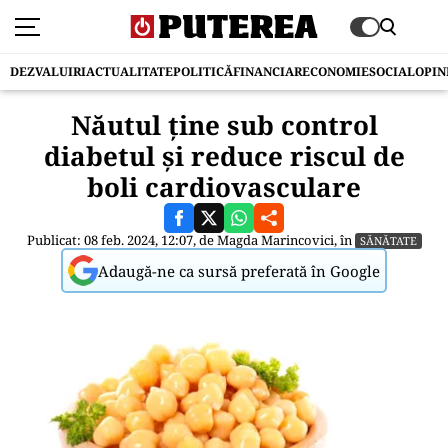
DEZVALUIRI
ACTUALITATE
POLITICĂ
FINANCIAR
ECONOMIE
SOCIAL
OPIN
Năutul ține sub control
diabetul și reduce riscul de
boli cardiovasculare
Publicat: 08 feb. 2024, 12:07, de
Magda Marincovici
, în
SĂNĂTATE
Adaugă-ne ca sursă preferată în Google