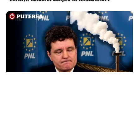
POLITICĂ
Presiune pe Nicușor Dan din partea PNL.
Liberalii cer desemnarea de urgență a unui nou
premier: „Trebuie să iasă fum alb de la
Cotroceni!”
TOS
Politica Cookies
Protecția Datelor Personale