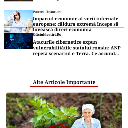
Puterea Financiara
Impactul economic al verii infernale
europene: căldura extremă începe să
lovească direct economia
Oficiuldestiri.ro
Atacurile cibernetice expun
vulnerabilitățile statului român: ANP
repetă scenariul e‑Terra. Ce ascund
comunicările oficiale și cine răspunde
pentru mentenanța IT a instituțiilor
publice
Alte Articole Importante