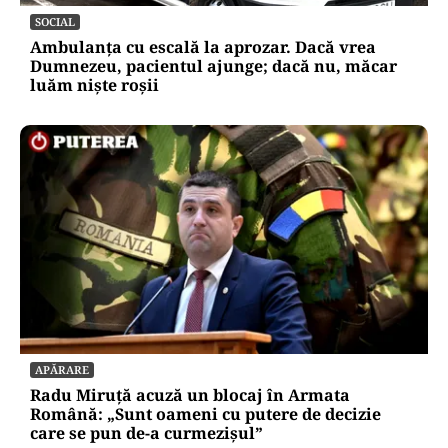
SOCIAL
Ambulanța cu escală la aprozar. Dacă vrea
Dumnezeu, pacientul ajunge; dacă nu, măcar
luăm niște roșii
APĂRARE
Radu Miruță acuză un blocaj în Armata
Română: „Sunt oameni cu putere de decizie
care se pun de-a curmezișul”