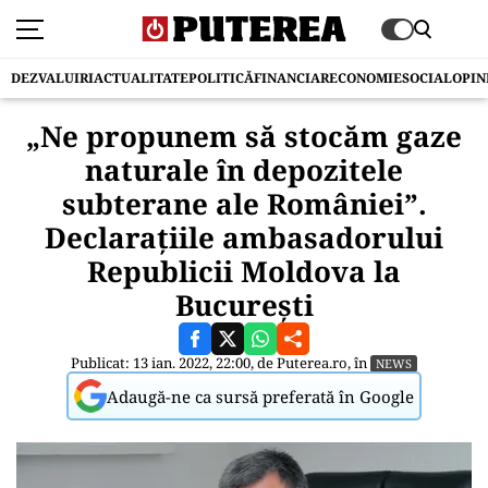
DEZVALUIRI
ACTUALITATE
POLITICĂ
FINANCIAR
ECONOMIE
SOCIAL
OPIN
„Ne propunem să stocăm gaze
naturale în depozitele
subterane ale României”.
Declarațiile ambasadorului
Republicii Moldova la
București
Publicat: 13 ian. 2022, 22:00, de
Puterea.ro
, în
NEWS
Adaugă-ne ca sursă preferată în Google