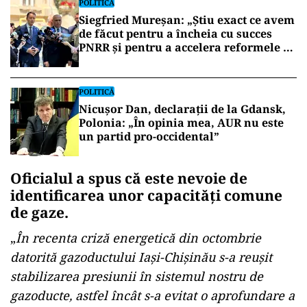
POLITICĂ
Siegfried Mureșan: „Știu exact ce avem
de făcut pentru a încheia cu succes
PNRR și pentru a accelera reformele și
investițiile”
POLITICĂ
Nicușor Dan, declarații de la Gdansk,
Polonia: „În opinia mea, AUR nu este
un partid pro-occidental”
Oficialul a spus că este nevoie de
identificarea unor capacități comune
de gaze.
„
În recenta criză energetică din octombrie
datorită gazoductului Iași-Chișinău s-a reușit
stabilizarea presiunii în sistemul nostru de
gazoducte, astfel încât s-a evitat o aprofundare a