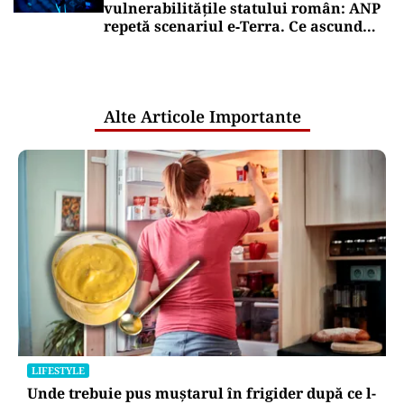
vulnerabilitățile statului român: ANP
repetă scenariul e‑Terra. Ce ascund
comunicările oficiale și cine răspunde
pentru mentenanța IT a instituțiilor
publice
Alte Articole Importante
LIFESTYLE
Unde trebuie pus muștarul în frigider după ce l-