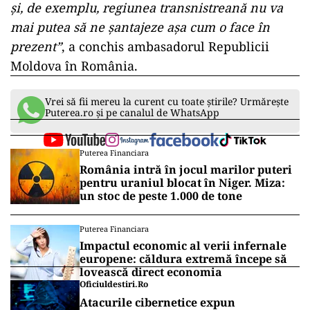
și, de exemplu, regiunea transnistreană nu va
mai putea să ne șantajeze așa cum o face în
prezent”
, a conchis ambasadorul Republicii
Moldova în România.
Vrei să fii mereu la curent cu toate știrile? Urmărește
Puterea.ro și pe canalul de WhatsApp
Puterea Financiara
România intră în jocul marilor puteri
pentru uraniul blocat în Niger. Miza:
un stoc de peste 1.000 de tone
Puterea Financiara
Impactul economic al verii infernale
europene: căldura extremă începe să
lovească direct economia
Oficiuldestiri.ro
Atacurile cibernetice expun