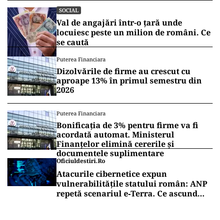
SOCIAL
Val de angajări într-o ţară unde
locuiesc peste un milion de români. Ce
se caută
Puterea Financiara
Dizolvările de firme au crescut cu
aproape 13% în primul semestru din
2026
Puterea Financiara
Bonificația de 3% pentru firme va fi
acordată automat. Ministerul
Finanțelor elimină cererile și
documentele suplimentare
Oficiuldestiri.ro
Atacurile cibernetice expun
vulnerabilitățile statului român: ANP
repetă scenariul e‑Terra. Ce ascund
comunicările oficiale și cine răspunde
pentru mentenanța IT a instituțiilor