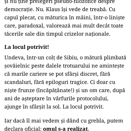
și nu ține prelegeri pseudo-filozofice despre
democrație. Nu. Klaus își vede de treabă. Cu
capul plecat, cu măturica în mâini, într-o liniște
care, paradoxal, valorează mai mult decât toate
tăcerile sale din timpul crizelor naționale.
La locul potrivit!
Undeva, într-un colț de Sibiu, o mătură plimbată
șovăielnic peste dalele trotuarului ne amintește
că marile cariere se pot sfârși discret, fără
scandaluri, fără epiloguri tragice. Ci doar cu
niște frunze (încăpățânate!) și un om care, după
ani de așteptare în vârfurile protocolului,
ajunge în sfârșit la sol. La locul potrivit.
Iar dacă îl mai vedem și dând cu grebla, putem
declara oficial:
omul s-a realizat
.