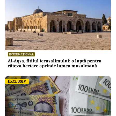
INTERNAȚIONAL
Al-Aqsa, fitilul Ierusalimului: o luptă pentru
câteva hectare aprinde lumea musulmană
EXCLUSIV
EXCLUSIV