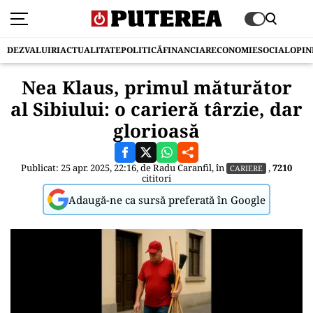
DEZVALUIRI
ACTUALITATE
POLITICĂ
FINANCIAR
ECONOMIE
SOCIAL
OPIN
Nea Klaus, primul măturător
al Sibiului: o carieră târzie, dar
glorioasă
Publicat: 25 apr. 2025, 22:16, de
Radu Caranfil
, în
,
7210
CARIERE
cititori
Adaugă-ne ca sursă preferată în Google