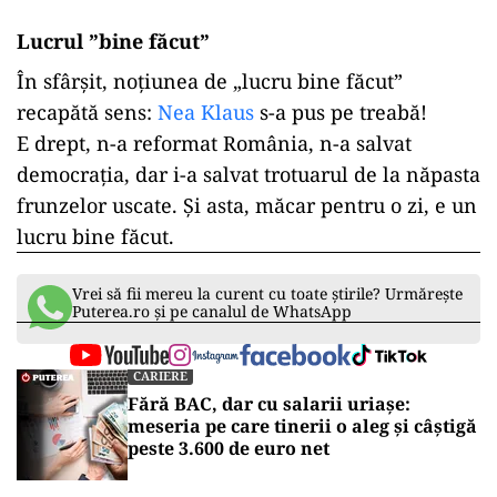
Lucrul ”bine făcut”
În sfârșit, noțiunea de „lucru bine făcut”
recapătă sens:
Nea Klaus
s-a pus pe treabă!
E drept, n-a reformat România, n-a salvat
democrația, dar i-a salvat trotuarul de la năpasta
frunzelor uscate. Și asta, măcar pentru o zi, e un
lucru bine făcut.
Vrei să fii mereu la curent cu toate știrile? Urmărește
Puterea.ro și pe canalul de WhatsApp
CARIERE
Fără BAC, dar cu salarii uriașe:
meseria pe care tinerii o aleg și câștigă
peste 3.600 de euro net