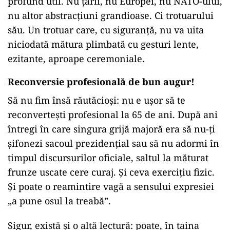
profund util. Nu țării, nu Europei, nu NATO-ului,
nu altor abstracțiuni grandioase. Ci trotuarului
său. Un trotuar care, cu siguranță, nu va uita
niciodată mătura plimbată cu gesturi lente,
ezitante, aproape ceremoniale.
Reconversie profesională de bun augur!
Să nu fim însă răutăcioși: nu e ușor să te
reconvertești profesional la 65 de ani. După ani
întregi în care singura grijă majoră era să nu-ți
șifonezi sacoul prezidențial sau să nu adormi în
timpul discursurilor oficiale, saltul la măturat
frunze uscate cere curaj. Și ceva exercițiu fizic.
Și poate o reamintire vagă a sensului expresiei
„a pune osul la treabă”.
Sigur, există și o altă lectură: poate, în taina