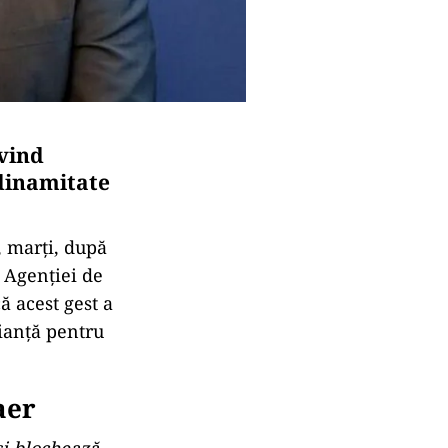
ivind
 dinamitate
, marți, după
l Agenției de
ă acest gest a
lianță pentru
aer
si blochează