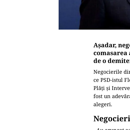
Așadar, nego
comasarea a
de o demite
Negocierile di
ce PSD-istul Fl
Plăți și Interv
fost un adevăr
alegeri.
Negocieri
„Au aruncat ac