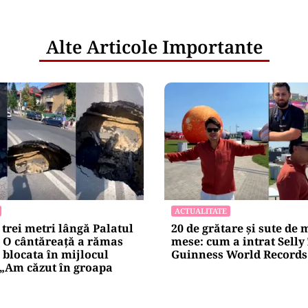
netice
litățile
: ANP
l e‑Terra.
nicările
e răspunde
nța IT a
blice
Alte Articole Importante