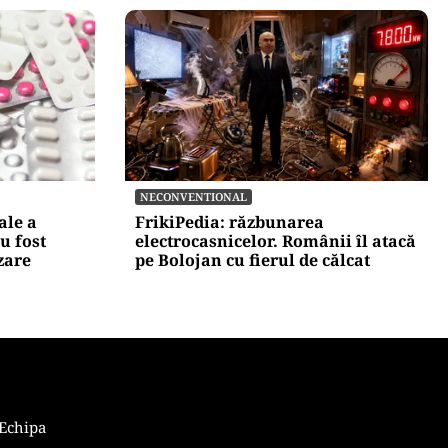
ACTUALITATE
metri de
Spionaj pentru Rusia: o româncă
 în
de 45 de ani, arestată în Germania.
la Nibiru
Misiunea ar fi vizat un asasinat