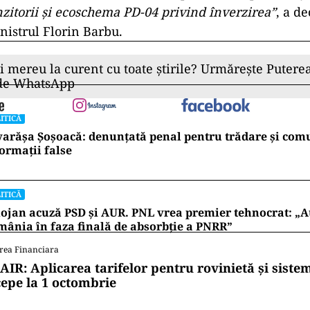
ost demis șeful APIA
ral al Agenţiei de Plăţi şi Intervenţie pentru Agricu
ost demis, marţi seara, de ministrul Agriculturii şi D
Barbu, din cauza întârzierilor la plată a subvenţiilor
 din sistem.
inul de demitere al directorului general al APIA, I
din cauza întârzierii plăţilor către fermieri şi a bloc
t şedinţă în această seară despre plata subvenţiilor 
entru fermieri, dar acesta nici măcar nu a venit în i
celor de la APIA ca în două săptămâni să plătim Aj
zitorii şi ecoschema PD-04 privind înverzirea”
, a de
istrul Florin Barbu.
ii mereu la curent cu toate știrile? Urmărește Puterea