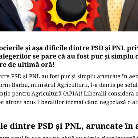
cierile și așa dificile dintre PSD și PNL pr
legerilor se pare că au fost pur și simplu
re de ultimă oră!
ntre PSD și PNL au fost pur și simplu aruncate în aer
orin Barbu, ministrul Agriculturii, l-a demis pe șefu
enție pentru Agricultură (APIA)! Liberalii consideră c
at afront adus liberalilor tocmai când negociază o a
le dintre PSD și PNL, aruncate în 
um totul în aer, așa nu ajută cu nimic, doar încurcă 