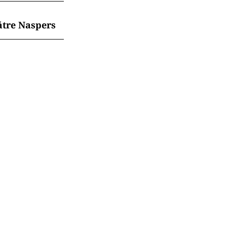
unicarea de
u lăsat
mul TollRo va
ătre Naspers