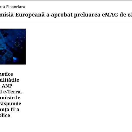
 de WhatsApp
ITICĂ
arășa Șoșoacă: denunțată penal pentru trădare și com
ormații false
ITICĂ
ojan acuză PSD și AUR. PNL vrea premier tehnocrat: „A
ânia în faza finală de absorbţie a PNRR”
rea Financiara
AIR: Aplicarea tarifelor pentru rovinietă și siste
cepe la 1 octombrie
rea Financiara
misia Europeană a aprobat preluarea eMAG de c