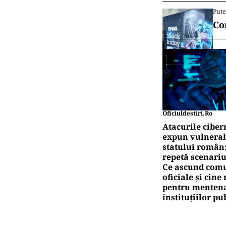
canalul
POL
Tov
inf
POL
Bol
Rom
Pute
CN
în
Pute
Co