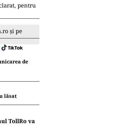
ltură (APIA),
ezvoltării
 către fermieri
onuţ Lupu, în
ajului din
şi deblocarea
nstituţie. Le-
utoarelor
clarat, pentru
.ro și pe