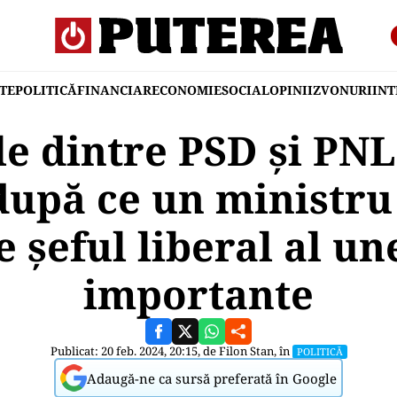
TE
POLITICĂ
FINANCIAR
ECONOMIE
SOCIAL
OPINII
ZVONURI
IN
le dintre PSD și PNL
după ce un ministru
e șeful liberal al une
importante
Publicat: 20 feb. 2024, 20:15, de
Filon Stan
, în
POLITICĂ
Adaugă-ne ca sursă preferată în Google