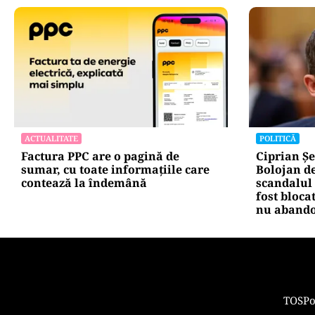
AUTO
ACTUALITATE
Noua rovinietă intră în vigoare de
Groapă de 
la 1 octombrie 2026. Ce se schimbă
Cotroceni
pentru transportatori
cu mașina 
Capitalei:
asta”