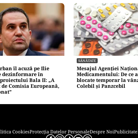
ACTUALITATE
trei metri lângă Palatul
20 de grătare și sute de 
. O cântăreață a rămas
mese: cum a intrat Selly
blocata în mijlocul
Guinness World Records 
 „Am căzut în groapa