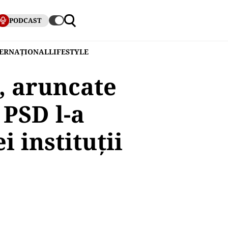
PODCAST
TERNAȚIONAL
LIFESTYLE
, aruncate
 PSD l-a
i instituții