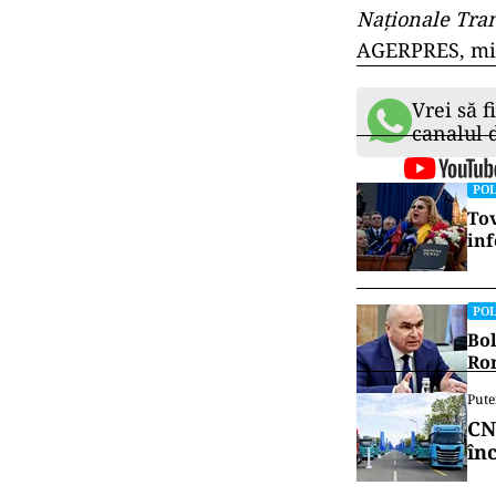
De ce a f
Directorul gene
Ionuţ Lupu, a f
Rurale, Florin 
şi a blocajului
„Am semnat ord
această seară, 
sistem. Am avu
noilor scheme p
am dat termen 
Naţionale Tran
AGERPRES, min
Vrei să f