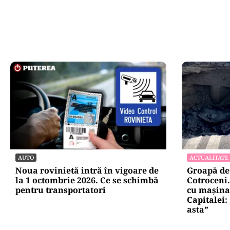
Oficiuldestiri.ro
Atacurile ciber
expun vulnerabi
statului român
repetă scenariu
Ce ascund comu
oficiale și cin
pentru mentena
instituțiilor pu