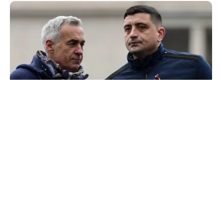
POLITICĂ
300.000 de semnături pentru o ușă care nu duce
la Georgescu. „suspeND” și Turul 2 imaginar
TOS
Politica Cookies
Protecția Datelor Personale
Despre Noi
Publicitate
Echipa
© 2026, toate drepturile rezervate puterea.ro