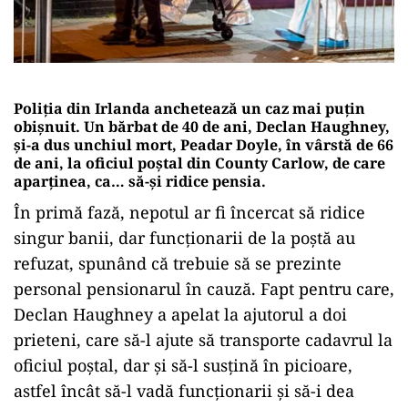
Poliția din Irlanda anchetează un caz mai puțin
obișnuit. Un bărbat de 40 de ani, Declan Haughney,
și-a dus unchiul mort, Peadar Doyle, în vârstă de 66
de ani, la oficiul poștal din County Carlow, de care
aparținea, ca… să-și ridice pensia.
În primă fază, nepotul ar fi încercat să ridice
singur banii, dar funcționarii de la poștă au
refuzat, spunând că trebuie să se prezinte
personal pensionarul în cauză. Fapt pentru care,
Declan Haughney a apelat la ajutorul a doi
prieteni, care să-l ajute să transporte cadavrul la
oficiul poștal, dar și să-l susțină în picioare,
astfel încât să-l vadă funcționarii și să-i dea