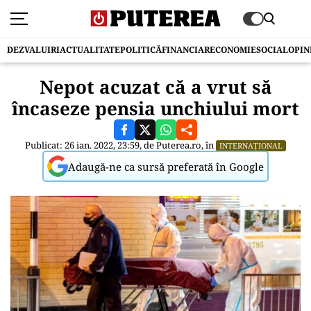
DEZVALUIRI
ACTUALITATE
POLITICĂ
FINANCIAR
ECONOMIE
SOCIAL
OPIN
Nepot acuzat că a vrut să
încaseze pensia unchiului mort
Publicat: 26 ian. 2022, 23:59, de
Puterea.ro
, în
INTERNAȚIONAL
Adaugă-ne ca sursă preferată în Google