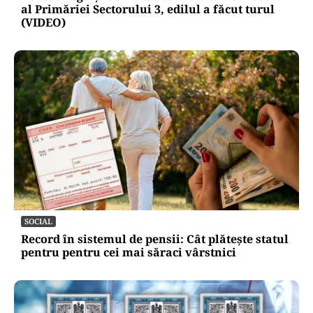
al Primăriei Sectorului 3, edilul a făcut turul
(VIDEO)
SOCIAL
Record în sistemul de pensii: Cât plătește statul
pentru pentru cei mai săraci vârstnici