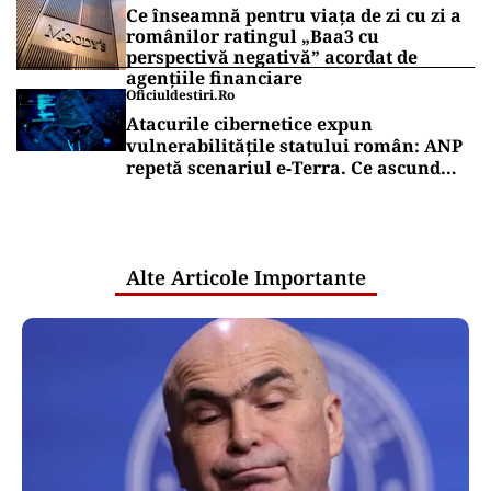
Ce înseamnă pentru viața de zi cu zi a
românilor ratingul „Baa3 cu
perspectivă negativă” acordat de
agențiile financiare
Oficiuldestiri.ro
Atacurile cibernetice expun
vulnerabilitățile statului român: ANP
repetă scenariul e‑Terra. Ce ascund
comunicările oficiale și cine răspunde
pentru mentenanța IT a instituțiilor
publice
Alte Articole Importante