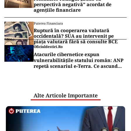
perspectivă negativă” acordat de
agențiile financiare
Puterea Financiara
Ruptură în cooperarea valutară
occidentală? SUA au intervenit pe
piața valutară fără să consulte BCE
Oficiuldestiri.ro
Atacurile cibernetice expun
vulnerabilitățile statului român: ANP
repetă scenariul e‑Terra. Ce ascund
comunicările oficiale și cine răspunde
pentru mentenanța IT a instituțiilor
publice
Alte Articole Importante