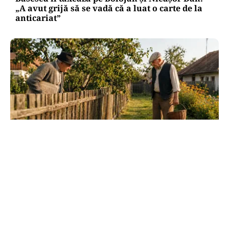
„A avut grijă să se vadă că a luat o carte de la
anticariat”
SOCIAL
Dileme de curte: la câți metri de gardul
vecinului poți planta pomi
TOS
Politica Cookies
Protecția Datelor Personale