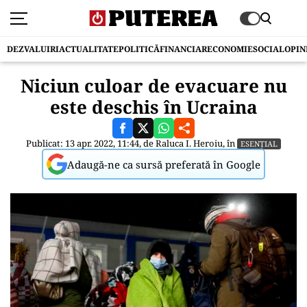
DEZVALUIRI
ACTUALITATE
POLITICĂ
FINANCIAR
ECONOMIE
SOCIAL
OPIN
Niciun culoar de evacuare nu
este deschis în Ucraina
Publicat: 13 apr. 2022, 11:44, de
Raluca I. Heroiu
, în
ESENȚIAL
Adaugă-ne ca sursă preferată în Google