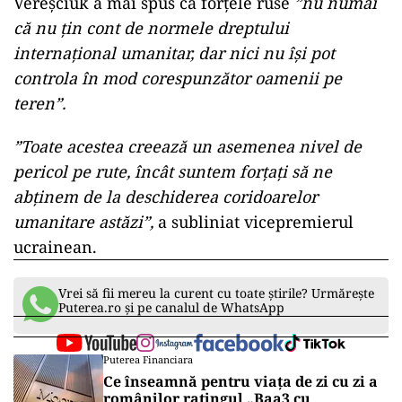
Vereşciuk a mai spus că forţele ruse
”nu numai
că nu ţin cont de normele dreptului
internaţional umanitar, dar nici nu îşi pot
controla în mod corespunzător oamenii pe
teren”.
”Toate acestea creează un asemenea nivel de
pericol pe rute, încât suntem forţaţi să ne
abţinem de la deschiderea coridoarelor
umanitare astăzi”,
a subliniat vicepremierul
ucrainean.
Vrei să fii mereu la curent cu toate știrile? Urmărește
Puterea.ro și pe canalul de WhatsApp
Puterea Financiara
Ce înseamnă pentru viața de zi cu zi a
românilor ratingul „Baa3 cu