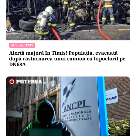
ACTUALITATE
Alertă majoră în Timiș! Populația, evacuată
după răsturnarea unui camion cu hipoclorit pe
DN68A