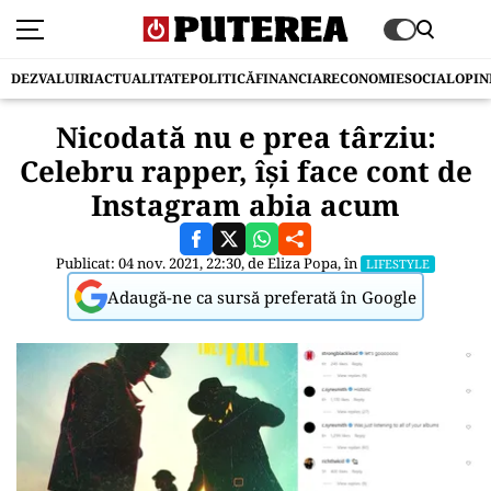
DEZVALUIRI
ACTUALITATE
POLITICĂ
FINANCIAR
ECONOMIE
SOCIAL
OPIN
Nicodată nu e prea târziu:
Celebru rapper, își face cont de
Instagram abia acum
Publicat: 04 nov. 2021, 22:30, de
Eliza Popa
, în
LIFESTYLE
Adaugă-ne ca sursă preferată în Google