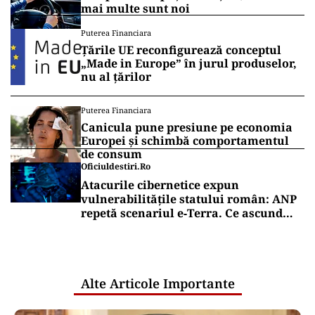
mai multe sunt noi
Puterea Financiara
Țările UE reconfigurează conceptul
„Made in Europe” în jurul produselor,
nu al țărilor
Puterea Financiara
Canicula pune presiune pe economia
Europei și schimbă comportamentul
de consum
Oficiuldestiri.ro
Atacurile cibernetice expun
vulnerabilitățile statului român: ANP
repetă scenariul e‑Terra. Ce ascund
comunicările oficiale și cine răspunde
pentru mentenanța IT a instituțiilor
publice
Alte Articole Importante