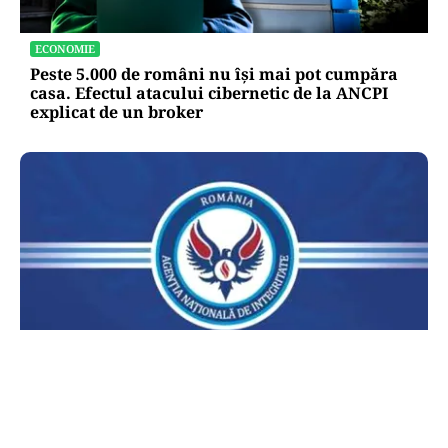
ECONOMIE
Peste 5.000 de români nu își mai pot cumpăra
casa. Efectul atacului cibernetic de la ANCPI
explicat de un broker
POLITICĂ
Lovitură pentru legea ANI: USR și PNL au
sesizat CCR. Decizia poate influența banii din