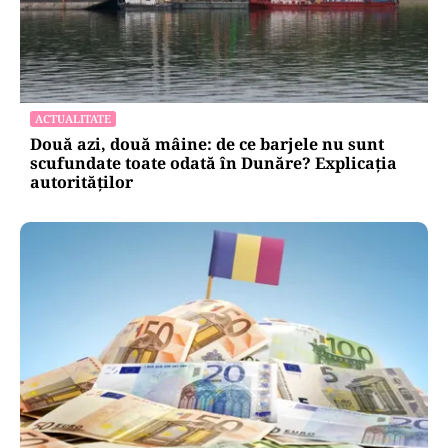
ACTUALITATE
Două azi, două mâine: de ce barjele nu sunt
scufundate toate odată în Dunăre? Explicația
autorităților