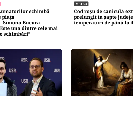
METEO
sumatorilor schimbă
Cod roșu de caniculă ex
e piața
prelungit în șapte județe
ă. Simona Bucura
temperaturi de până la 
Este una dintre cele mai
e schimbări”
ANALIZĂ
de Timiș, Paul Finta,
Trei luni fără Guvern: 
nu se consideră dator
funcționează, dar nu ma
n scandalul Fritz! „Nu
hotărî încotro merge
eme de nimic!”