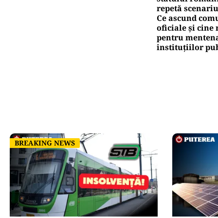
repetă scenariu
Ce ascund comu
oficiale și cin
pentru mentena
instituțiilor pu
BREAKING NEWS
BREAKING NEWS