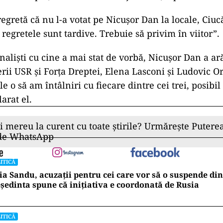
egretă că nu l-a votat pe Nicuşor Dan la locale, Ciuc
regretele sunt tardive. Trebuie să privim în viitor”.
nalişti cu cine a mai stat de vorbă, Nicuşor Dan a ar
erii USR şi Forţa Dreptei, Elena Lasconi şi Ludovic Or
e o să am întâlniri cu fiecare dintre cei trei, posibil
larat el.
ii mereu la curent cu toate știrile? Urmărește Puterea
 de WhatsApp
ITICĂ
a Sandu, acuzații pentru cei care vor să o suspende din
ședinta spune că inițiativa e coordonată de Rusia
ITICĂ