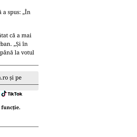
ă a spus: „În
ătat că a mai
ban. „Şi în
 până la votul
.ro și pe
 funcție.