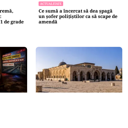
ACTUALITATE
tremă,
Ce sumă a încercat să dea șpagă
:
un șofer polițiștilor ca să scape de
41 de grade
amendă
INTERNAȚIONAL
România
Al-Aqsa, fitilul Ierusalimului: o
i poate
luptă pentru câteva hectare
aprinde lumea musulmană