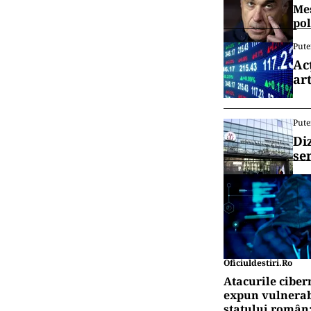
Mes
pol
Pute
Ac
art
Pute
Di
se
Oficiuldestiri.ro
Atacurile ciber
expun vulnerabi
statului român