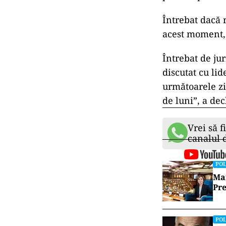
Întrebat dacă r
acest moment, 
Întrebat de jur
discutat cu lid
următoarele zil
de luni”, a dec
Vrei să f
canalul
POL
Mai
Pre
POL