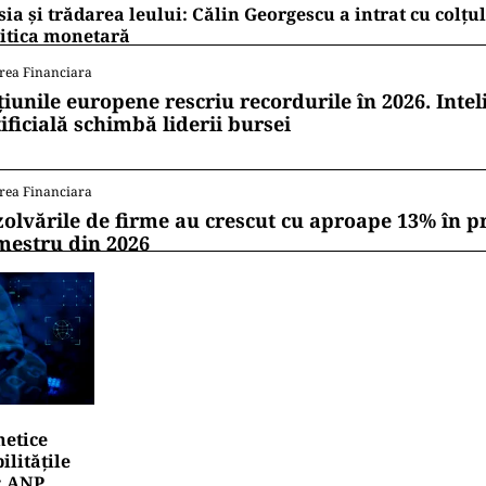
ia și trădarea leului: Călin Georgescu a intrat cu colțu
itica monetară
rea Financiara
țiunile europene rescriu recordurile în 2026. Intel
ificială schimbă liderii bursei
rea Financiara
zolvările de firme au crescut cu aproape 13% în p
mestru din 2026
netice
litățile
: ANP