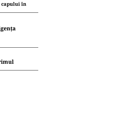
l capului în
igența
rimul