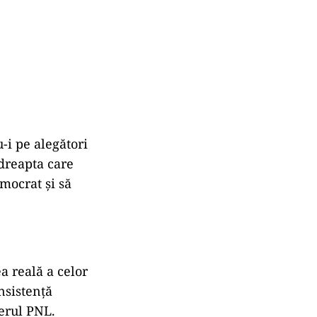
-i pe alegători
dreapta care
mocrat şi să
a reală a celor
nsistenţă
derul PNL.