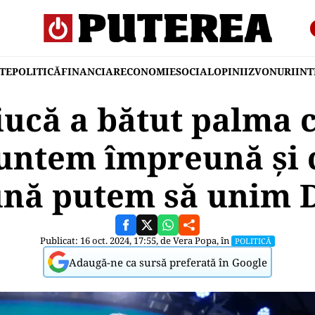
TE
POLITICĂ
FINANCIAR
ECONOMIE
SOCIAL
OPINII
ZVONURI
IN
iucă a bătut palma 
untem împreună şi 
nă putem să unim 
Publicat: 16 oct. 2024, 17:55, de
Vera Popa
, în
POLITICĂ
Adaugă-ne ca sursă preferată în Google