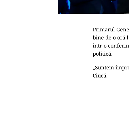
Primarul Gener
bine de o oră 
într-o conferi
politică.
„Suntem împre
Ciucă.