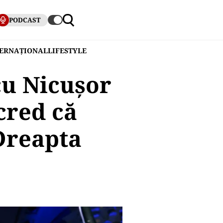
PODCAST
TERNAȚIONAL
LIFESTYLE
cu Nicuşor
cred că
Dreapta