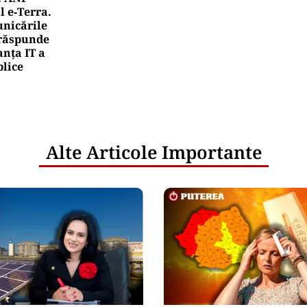
l e‑Terra.
nicările
e răspunde
nța IT a
blice
Alte Articole Importante