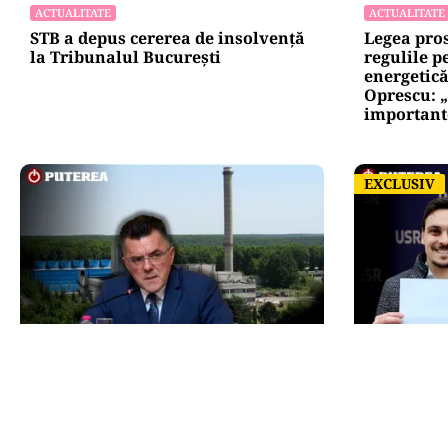
ACTUALITATE
ACTUALITATE
STB a depus cererea de insolvență
Legea pro
la Tribunalul București
regulile p
energetic
Oprescu: „
important
EXCLUSIV
EXCLUSIV
ACTUALITATE
ACTUALITATE
Dan Dungaciu, critici dure la
Prefectul 
adresa guvernanților în plină
anunță că 
criză energetică: „Guvernează pe
nimănui, î
un vulcan”
am a mă t