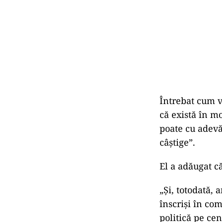
Întrebat cum v
că există în m
poate cu adevă
câştige”.
El a adăugat c
„Şi, totodată,
înscrişi în com
politică pe cen