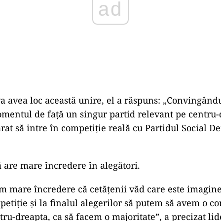
a avea loc această unire, el a răspuns: „Convingându
omentul de faţă un singur partid relevant pe centru-
rat să intre în competiţie reală cu Partidul Social De
ă are mare încredere în alegători.
 am mare încredere că cetăţenii văd care este imagine
petiţie şi la finalul alegerilor să putem să avem o co
tru-dreapta, ca să facem o majoritate”, a precizat li