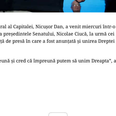
al al Capitalei, Nicuşor Dan, a venit miercuri într-o
la preşedintele Senatului, Nicolae Ciucă, la urmă cei 
nţă de presă în care a fost anunţată şi unirea Dreptei
ună şi cred că împreună putem să unim Dreapta”, a
Play