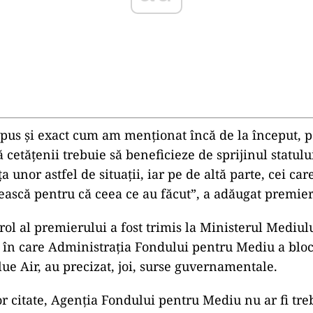
us şi exact cum am menţionat încă de la început, p
 cetăţenii trebuie să beneficieze de sprijinul statul
ţa unor astfel de situaţii, iar pe de altă parte, cei car
tească pentru că ceea ce au făcut”, a adăugat premier
rol al premierului a fost trimis la Ministerul Mediul
 în care Administraţia Fondului pentru Mediu a bloc
lue Air, au precizat, joi, surse guvernamentale.
or citate, Agenţia Fondului pentru Mediu nu ar fi tre