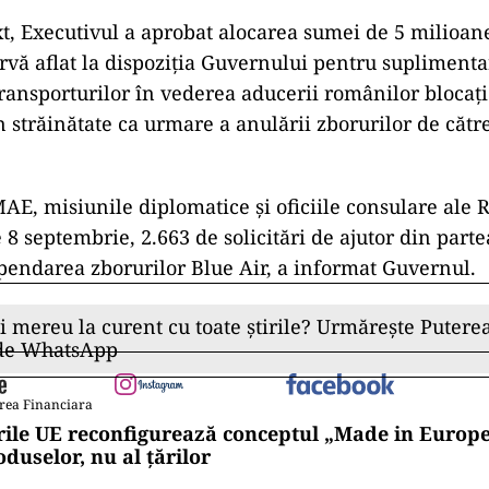
xt, Executivul a aprobat alocarea sumei de 5 milioane
rvă aflat la dispoziţia Guvernului pentru supliment
ransporturilor în vederea aducerii românilor blocaţi
n străinătate ca urmare a anulării zborurilor de căt
MAE, misiunile diplomatice şi oficiile consulare ale
 8 septembrie, 2.663 de solicitări de ajutor din part
spendarea zborurilor Blue Air, a informat Guvernul.
ii mereu la curent cu toate știrile? Urmărește Puterea
 de WhatsApp
rea Financiara
rile UE reconfigurează conceptul „Made in Europe
oduselor, nu al țărilor