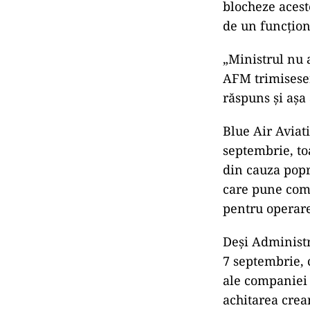
blocheze aceste
de un funcţion
„Ministrul nu a
AFM trimiseser
răspuns şi aşa 
Blue Air Aviat
septembrie, to
din cauza popr
care pune comp
pentru operare
Deşi Administr
7 septembrie, 
ale companiei 
achitarea crea