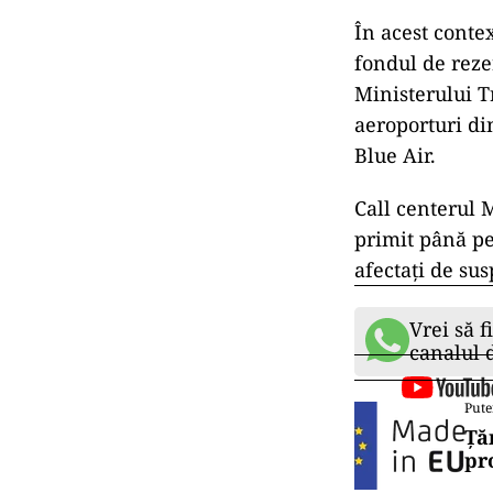
În acest conte
fondul de reze
Ministerului T
aeroporturi di
Blue Air.
Call centerul 
primit până pe
afectaţi de su
Vrei să f
canalul
Pute
Ță
pr