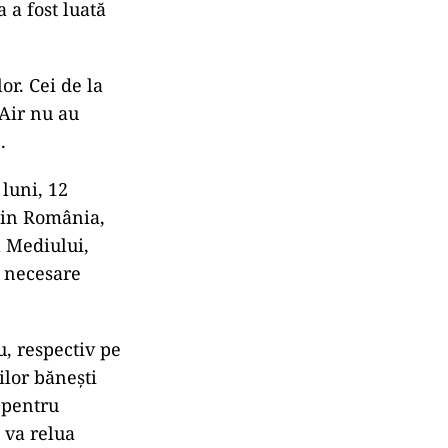
 a fost luată
or. Cei de la
 Air nu au
.
luni, 12
din România,
l Mediului,
, necesare
, respectiv pe
ilor băneşti
 pentru
 va relua