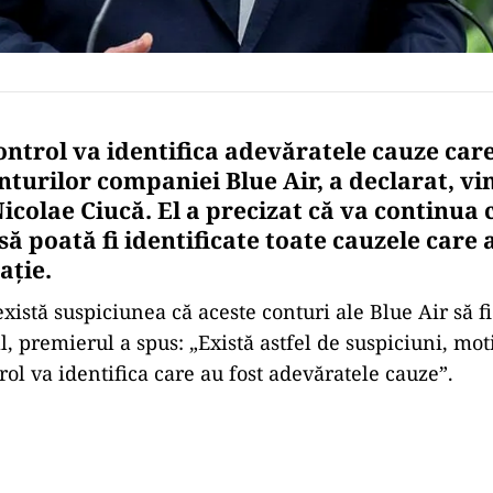
ontrol va identifica adevăratele cauze care
turilor companiei Blue Air, a declarat, vin
icolae Ciucă. El a precizat că va continua 
 să poată fi identificate toate cauzele care
aţie.
xistă suspiciunea că aceste conturi ale Blue Air să fi
l, premierul a spus: „Există astfel de suspiciuni, mo
rol va identifica care au fost adevăratele cauze”.