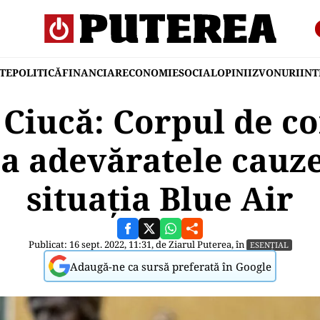
TE
POLITICĂ
FINANCIAR
ECONOMIE
SOCIAL
OPINII
ZVONURI
IN
 Ciucă: Corpul de co
ca adevăratele cauz
situaţia Blue Air
Publicat: 16 sept. 2022, 11:31, de
Ziarul Puterea
, în
ESENȚIAL
Adaugă-ne ca sursă preferată în Google