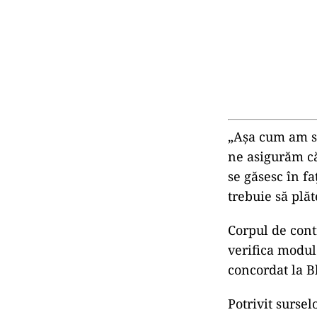
„Aşa cum am sp
ne asigurăm că
se găsesc în fa
trebuie să plă
Corpul de cont
verifica modul
concordat la B
Potrivit sursel