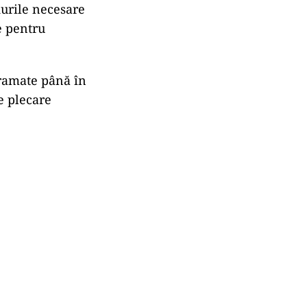
durile necesare
e pentru
gramate până în
e plecare