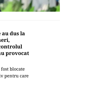
 au dus la
eri,
controlul
 au provocat
 fost blocate
tiv pentru care