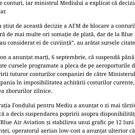
 conturi, iar ministrul Mediului a explicat că decizia
ar.
 ştiut de această decizie a AFM de blocare a conturil
ă de mai multe ori somaţie de plată, dar de la Blue
au considerat ei de cuviinţă”, au arătat sursele citate
ion a anunţat marţi, 6 septembrie, că suspendă până 
ate cursele programate a pleca de pe aeroporturile 
irii tuturor conturilor companiei de către Ministeru
ania în imposibilitatea achitării costurilor curente
a zborurilor zilnice.
aţia Fondului pentru Mediu a anunţat o zi mai târziu
că a decis suspendarea popririi asupra disponibilităţ
Blue Air Aviation şi stabilirea unui grafic pe 12 luni
nţei, operatorul aerian low-cost a anunţat ulterior că