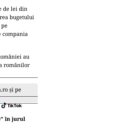
 de lei din
area bugetului
 pe
re compania
 României au
ea românilor
.ro și pe
” în jurul