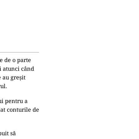
e de o parte
ui atunci când
e au greşit
ul.
ui pentru a
at conturile de
buit să