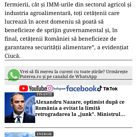
fermierii, cât şi IMM-urile din sectorul agricol şi
industria agroalimentară, toţi cetăţenii care
lucrează în acest domeniu să poată să
beneficieze de sprijin guvernamental şi, în
final, cetăţenii României să beneficieze de
garantarea securităţii alimentare”, a evidenţiat
Ciucă.
Vrei să fii mereu la curent cu toate știrile? Urmărește
Puterea.ro și pe canalul de WhatsApp
FINANȚE
Alexandru Nazare, optimist după ce
România a evitat la limită
retrogradarea la „junk”. Ministrul
anunță creștere economică de peste 2%
în 2027
ENERGIE