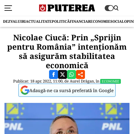
DEZVALUIRI
ACTUALITATE
POLITICĂ
FINANCIAR
ECONOMIE
SOCIAL
OPIN
Nicolae Ciucă: Prin „Sprijin
pentru România” intenţionăm
să asigurăm stabilitatea
economică
Publicat: 18 apr. 2022, 11:00, de
Aurel Drăgan
, în
ECONOMIE
Adaugă-ne ca sursă preferată în Google