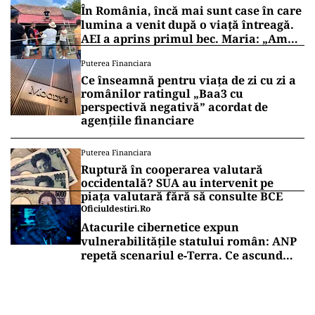
În România, încă mai sunt case în care
lumina a venit după o viață întreagă.
AEI a aprins primul bec. Maria: „Am
trăit la lumina lămpii”
Puterea Financiara
Ce înseamnă pentru viața de zi cu zi a
românilor ratingul „Baa3 cu
perspectivă negativă” acordat de
agențiile financiare
Puterea Financiara
Ruptură în cooperarea valutară
occidentală? SUA au intervenit pe
piața valutară fără să consulte BCE
Oficiuldestiri.ro
Atacurile cibernetice expun
vulnerabilitățile statului român: ANP
repetă scenariul e‑Terra. Ce ascund
comunicările oficiale și cine răspunde
pentru mentenanța IT a instituțiilor
publice