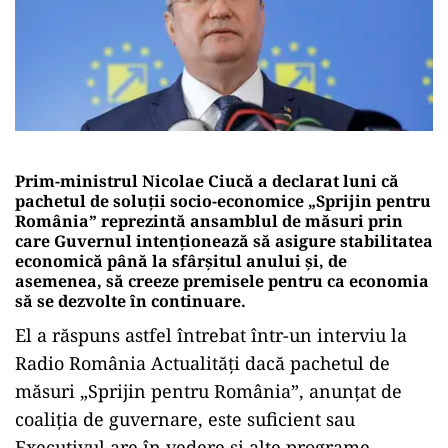
Prim-ministrul Nicolae Ciucă a declarat luni că
pachetul de soluţii socio-economice „Sprijin pentru
România” reprezintă ansamblul de măsuri prin
care Guvernul intenţionează să asigure stabilitatea
economică până la sfârşitul anului şi, de
asemenea, să creeze premisele pentru ca economia
să se dezvolte în continuare.
El a răspuns astfel întrebat într-un interviu la
Radio România Actualităţi dacă pachetul de
măsuri „Sprijin pentru România”, anunţat de
coaliţia de guvernare, este suficient sau
Executivul are în vedere şi alte programe.