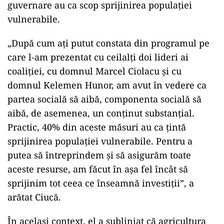
guvernare au ca scop sprijinirea populaţiei
vulnerabile.
„După cum aţi putut constata din programul pe
care l-am prezentat cu ceilalţi doi lideri ai
coaliţiei, cu domnul Marcel Ciolacu şi cu
domnul Kelemen Hunor, am avut în vedere ca
partea socială să aibă, componenta socială să
aibă, de asemenea, un conţinut substanţial.
Practic, 40% din aceste măsuri au ca ţintă
sprijinirea populaţiei vulnerabile. Pentru a
putea să întreprindem şi să asigurăm toate
aceste resurse, am făcut în aşa fel încât să
sprijinim tot ceea ce înseamnă investiţii”, a
arătat Ciucă.
În acelaşi context, el a subliniat că agricultura