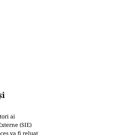
și
tori ai
Externe (SIE)
es va fi reluat