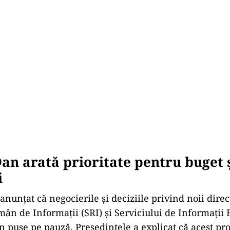
an arată prioritate pentru buget 
i
nunțat că negocierile și deciziile privind noii direc
mân de Informații (SRI) și Serviciului de Informații 
puse pe pauză. Președintele a explicat că acest proc