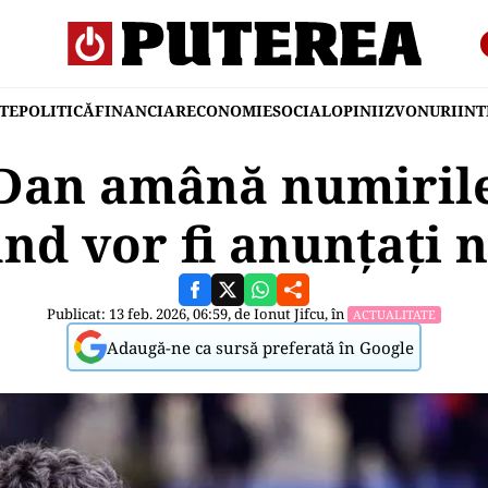
TE
POLITICĂ
FINANCIAR
ECONOMIE
SOCIAL
OPINII
ZVONURI
IN
Dan amână numirile 
nd vor fi anunțați n
Publicat: 13 feb. 2026, 06:59, de
Ionut Jifcu
, în
ACTUALITATE
Adaugă-ne ca sursă preferată în Google