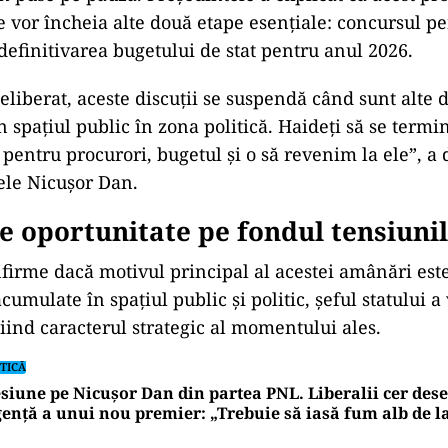
e vor încheia alte două etape esențiale: concursul pe
 definitivarea bugetului de stat pentru anul 2026.
liberat, aceste discuții se suspendă când sunt alte di
n spațiul public în zona politică. Haideți să se termi
pentru procurori, bugetul și o să revenim la ele”, a 
ele Nicușor Dan.
e oportunitate pe fondul tensiuni
onfirme dacă motivul principal al acestei amânări est
cumulate în spațiul public și politic, șeful statului a
niind caracterul strategic al momentului ales.
TICĂ
siune pe Nicușor Dan din partea PNL. Liberalii cer de
ență a unui nou premier: „Trebuie să iasă fum alb de l