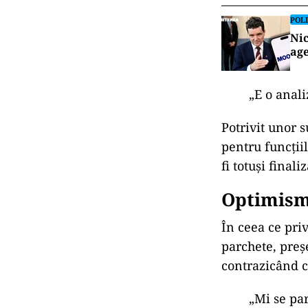
POLI
Nic
age
„E o anali
Potrivit unor s
pentru funcții
fi totuși final
Optimism 
În ceea ce pri
parchete, preșe
contrazicând cr
„Mi se par