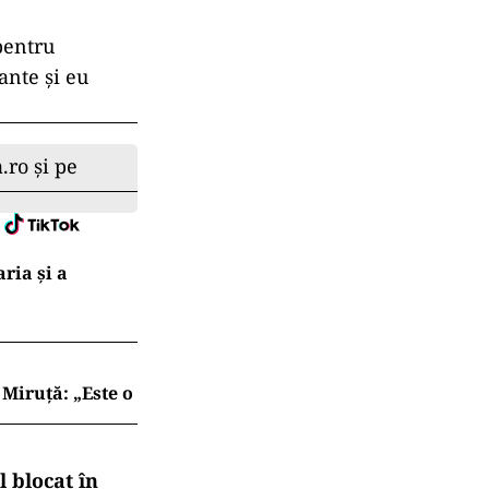
pentru
ante și eu
.ro și pe
ria şi a
Miruță: „Este o
 blocat în