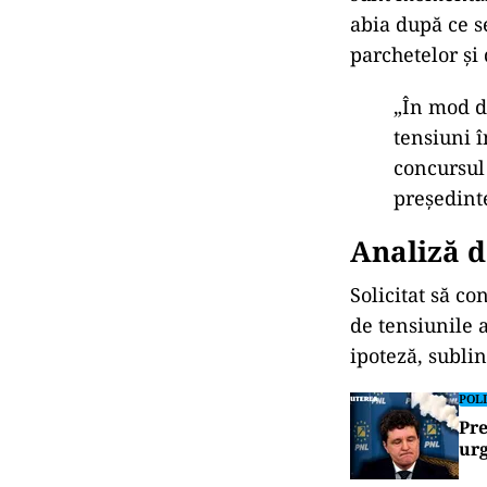
abia după ce s
parchetelor și
„În mod de
tensiuni î
concursul 
președint
Analiză d
Solicitat să c
de tensiunile a
ipoteză, subli
POLI
Pre
urg