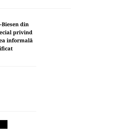
n-Biesen din
ecial privind
nea informală
ificat