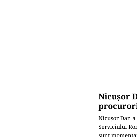
Nicuşor D
procuror
Nicușor Dan a a
Serviciului Ro
sunt momentan 