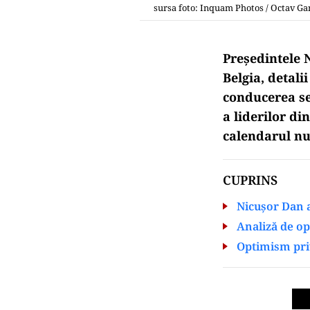
sursa foto: Inquam Photos / Octav G
Președintele N
Belgia, detali
conducerea ser
a liderilor di
calendarul num
CUPRINS
Nicuşor Dan a
Analiză de op
Optimism priv