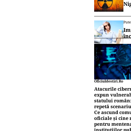
Ni
Pute
Im
în
Oficiuldestiri.ro
Atacurile ciber
expun vulnerabi
statului român
repetă scenariu
Ce ascund comu
oficiale și cin
pentru mentena
instituțiilor pu