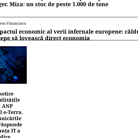
ger. Miza: un stoc de peste 1.000 de tone
rea Financiara
pactul economic al verii infernale europene: căl
cepe să lovească direct economia
netice
litățile
: ANP
l e‑Terra.
nicările
e răspunde
nța IT a
blice