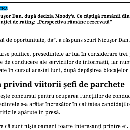
TICĂ
ușor Dan, după decizia Moody’s. Ce câștigă românii din
nției de rating: „Perspectiva rămâne rezervată”
ză de oportunitate, da”, a răspuns scurt Nicușor Dan.
urse politice, președintele ar lua în considerare tre
le de conducere ale serviciilor de informații, iar num
izate în cursul acestei luni, după depășirea blocajelor
privind viitorii șefi de parchete
vește concursul pentru ocuparea funcțiilor de conduc
dintele s-a arătat încrezător în calitatea candidațilo
iticile apărute în presă.
e că sunt niște oameni foarte interesanți printre ei