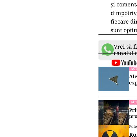
și comenta
dimpotriv
fiecare di
sunt optim
Vrei să f
canalul
ACT
Ale
exp
ACT
Pri
pro
Pute
Ro