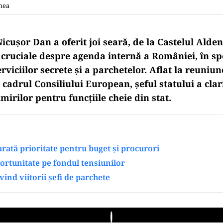
anea
icușor Dan a oferit joi seară, de la Castelul Alde
i cruciale despre agenda internă a României, în sp
viciilor secrete și a parchetelor. Aflat la reuniu
n cadrul Consiliului European, șeful statului a clar
irilor pentru funcțiile cheie din stat.
rată prioritate pentru buget și procurori
ortunitate pe fondul tensiunilor
ind viitorii șefi de parchete
Play