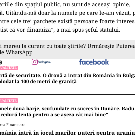
riile din spațiul public, nu sunt de aceeași opinie,
ă. Uitându-mă doar la numele pe care le-am văzut, 
ntre cele trei parchete există persoane foarte interes
ist că vor dinamiza”, a mai spus șeful statului.
ii mereu la curent cu toate știrile? Urmărește Puterea
 de WhatsApp
UALITATE
rtă de securitate. O dronă a intrat din România în Bulga
lodat la 100 de metri de graniţă
UALITATE
mele două barje, scufundate cu succes în Dunăre. Radu 
cedură lentă pentru a se așeza cât mai bine”
rea Financiara
mânia intră în jocul marilor puteri pentru uraniul