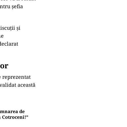
ntru șefia
scuții și
ne
declarat
lor
e reprezentat
 validat această
semnarea de
a Cotroceni!”