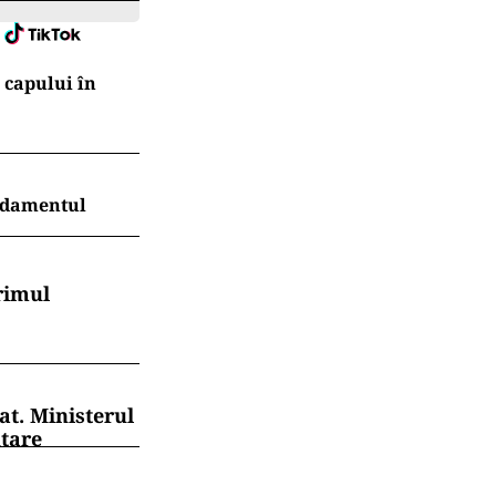
l capului în
endamentul
rimul
at. Ministerul
ntare