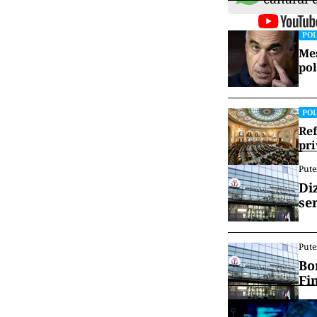
POL
Mes
pol
POL
Ref
pri
Pute
Di
se
Pute
Bo
Fi