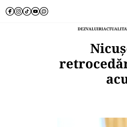
DEZVALUIRI
ACTUALITA
Nicuș
retrocedăr
acu