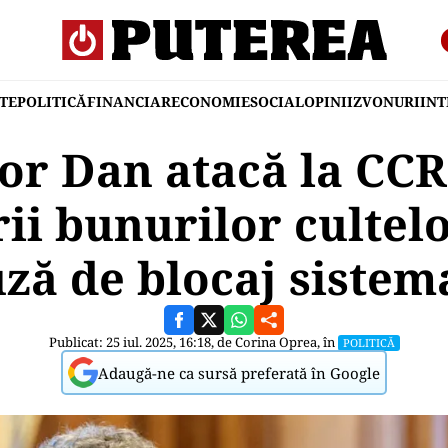
TE
POLITICĂ
FINANCIAR
ECONOMIE
SOCIAL
OPINII
ZVONURI
IN
or Dan atacă la CCR
ii bunurilor cultelor
ză de blocaj sistem
Publicat: 25 iul. 2025, 16:18, de
Corina Oprea
, în
POLITICĂ
Adaugă-ne ca sursă preferată în Google