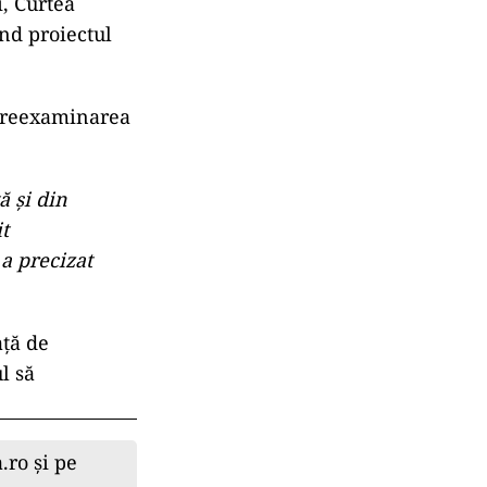
, Curtea
ând proiectul
i reexaminarea
ă și din
t
 a precizat
ață de
l să
.ro și pe