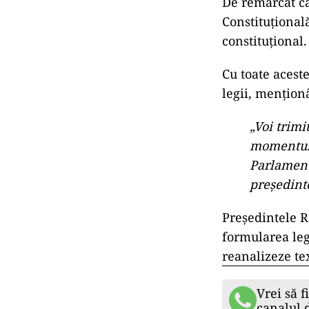
De remarcat că
Constituțional
constituțional.
Cu toate acest
legii, mențion
„Voi trimi
momentul 
Parlamentu
președint
Președintele R
formularea leg
reanalizeze tex
Vrei să f
canalul