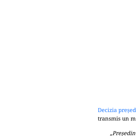
Decizia președ
transmis un mes
„Președin