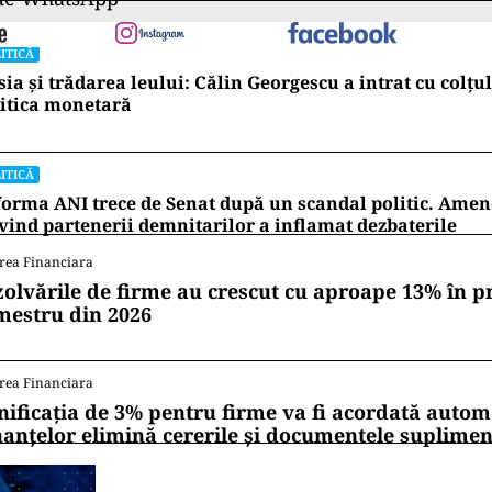
ITICĂ
ia și trădarea leului: Călin Georgescu a intrat cu colțu
itica monetară
ITICĂ
orma ANI trece de Senat după un scandal politic. Am
vind partenerii demnitarilor a inflamat dezbaterile
rea Financiara
zolvările de firme au crescut cu aproape 13% în p
mestru din 2026
rea Financiara
nificația de 3% pentru firme va fi acordată autom
nanțelor elimină cererile și documentele suplime