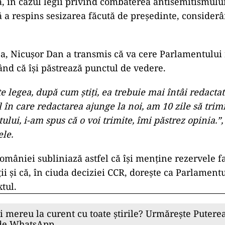
, în cazul legii privind combaterea antisemitismului
ă a respins sesizarea făcută de președinte, consider
ea, Nicușor Dan a transmis că va cere Parlamentulu
ând că își păstrează punctul de vedere.
te legea, după cum știți, ea trebuie mai întâi redactat
în care redactarea ajunge la noi, am 10 zile să trimi
lui, i-am spus că o voi trimite, îmi păstrez opinia.”,
ele.
omâniei subliniază astfel că își menține rezervele f
ii și că, în ciuda deciziei CCR, dorește ca Parlamentu
tul.
ii mereu la curent cu toate știrile? Urmărește Puterea
 de WhatsApp