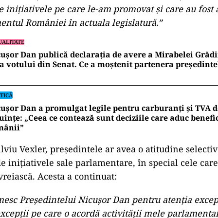
e inițiativele pe care le-am promovat și care au fost
entul României în actuala legislatură.”
UALITATE
ușor Dan publică declarația de avere a Mirabelei Grădi
a votului din Senat. Ce a moștenit partenera președinte
TICĂ
ușor Dan a promulgat legile pentru carburanți și TVA d
uințe: „Ceea ce contează sunt deciziile care aduc benefic
mânii”
ilviu Vexler, președintele ar avea o atitudine selectiv
e inițiativele sale parlamentare, în special cele car
reiască. Acesta a continuat:
mesc Președintelui Nicușor Dan pentru atenția excep
xcepții pe care o acordă activității mele parlamenta