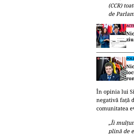
(CCR) toat
de Parlam
ACT
Nic
ziu
POLI
Nic
loc
ro
În opinia lui S
negativă față d
comunitatea ev
„Îi mulțu
plină de e