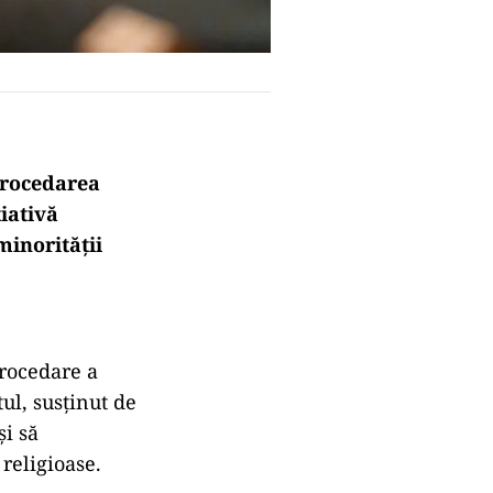
trocedarea
țiativă
minorității
trocedare a
ul, susținut de
și să
 religioase.