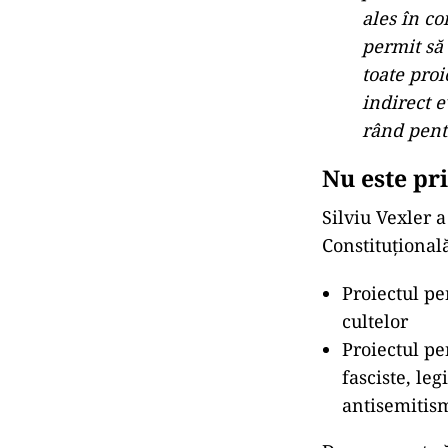
ales în co
permit să
toate proi
indirect e
rând pentr
Nu este pr
Silviu Vexler a
Constituțional
Proiectul pe
cultelor
Proiectul p
fasciste, le
antisemitis