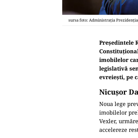
sursa foto: Administrația Prezidenția
Președintele 
Constituționa
imobilelor car
legislativă s
evreiești, pe 
Nicușor Da
Noua lege prev
imobilelor pre
Vexler, urmăre
accelereze rest