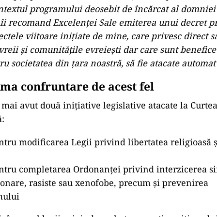
ntextul programului deosebit de încărcat al domniei 
 îi recomand Excelenței Sale emiterea unui decret p
ectele viitoare inițiate de mine, care privesc direct s
vreii și comunitățile evreiești dar care sunt benefic
u societatea din țara noastră, să fie atacate automat
ima confruntare de acest fel
 mai avut două inițiative legislative atacate la Curte
ă:
ntru modificarea Legii privind libertatea religioasă 
entru completarea Ordonanței privind interzicerea s
gionare, rasiste sau xenofobe, precum și prevenirea
mului