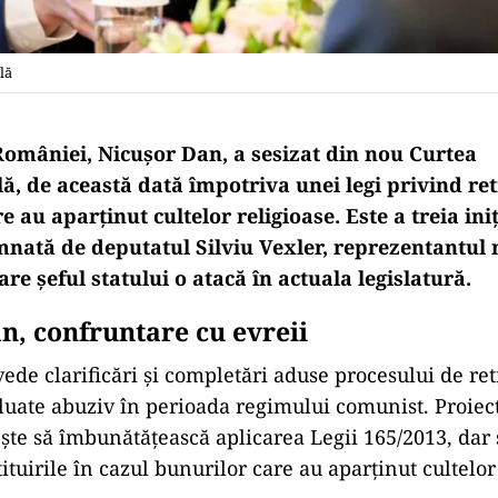
lă
României, Nicușor Dan, a sesizat din nou Curtea
lă, de această dată împotriva unei legi privind re
e au aparținut cultelor religioase. Este a treia ini
emnată de deputatul Silviu Vexler, reprezentantul 
care șeful statului o atacă în actuala legislatură.
n, confruntare cu evreii
ede clarificări și completări aduse procesului de re
luate abuziv în perioada regimului comunist. Proiect
ște să îmbunătățească aplicarea Legii 165/2013, dar 
ituirile în cazul bunurilor care au aparținut cultelor