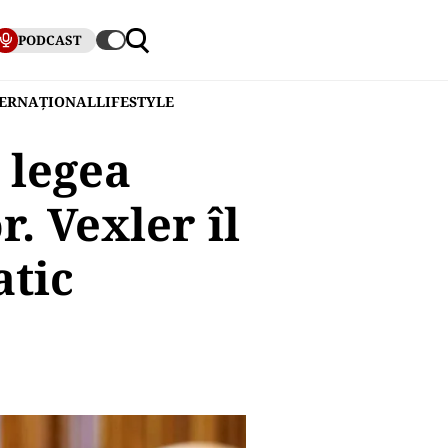
PODCAST
TERNAȚIONAL
LIFESTYLE
 legea
. Vexler îl
atic