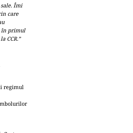
sale. Îmi
rin care
au
e în primul
 la CCR.”
a
și regimul
imbolurilor