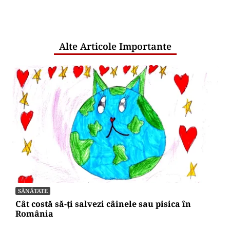
comunicările oficiale și cine răspunde
pentru mentenanța IT a instituțiilor
publice
Alte Articole Importante
SĂNĂTATE
Cât costă să-ți salvezi câinele sau pisica în
România