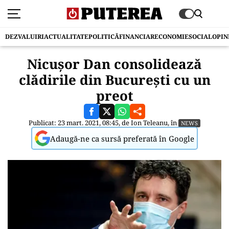
DEZVALUIRI
ACTUALITATE
POLITICĂ
FINANCIAR
ECONOMIE
SOCIAL
OPIN
Nicușor Dan consolidează
clădirile din București cu un
preot
Publicat: 23 mart. 2021, 08:45, de
Ion Teleanu
, în
NEWS
Adaugă-ne ca sursă preferată în Google