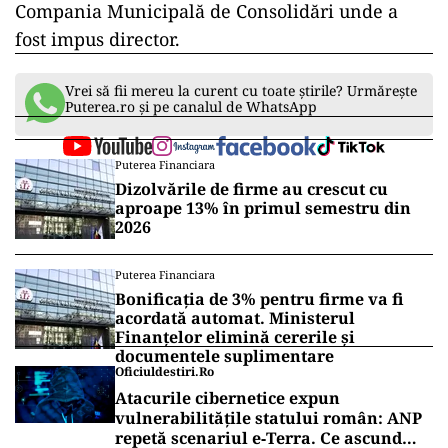
Compania Municipală de Consolidări unde a
fost impus director.
Vrei să fii mereu la curent cu toate știrile? Urmărește
Puterea.ro și pe canalul de WhatsApp
Puterea Financiara
Dizolvările de firme au crescut cu
aproape 13% în primul semestru din
2026
Puterea Financiara
Bonificația de 3% pentru firme va fi
acordată automat. Ministerul
Finanțelor elimină cererile și
documentele suplimentare
Oficiuldestiri.ro
Atacurile cibernetice expun
vulnerabilitățile statului român: ANP
repetă scenariul e‑Terra. Ce ascund