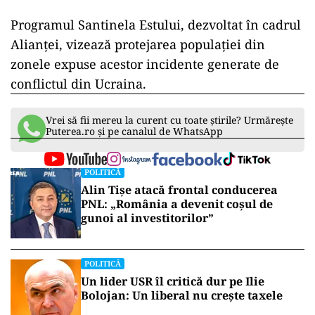
Programul Santinela Estului, dezvoltat în cadrul
Alianței, vizează protejarea populației din
zonele expuse acestor incidente generate de
conflictul din Ucraina.
Vrei să fii mereu la curent cu toate știrile? Urmărește
Puterea.ro și pe canalul de WhatsApp
POLITICĂ
Alin Tișe atacă frontal conducerea
PNL: „România a devenit coșul de
gunoi al investitorilor”
POLITICĂ
Un lider USR îl critică dur pe Ilie
Bolojan: Un liberal nu crește taxele