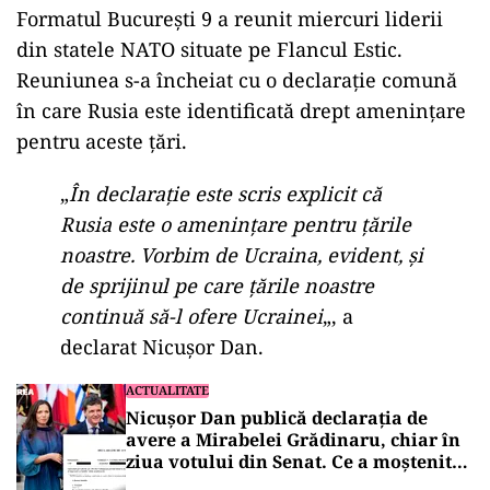
Formatul București 9 a reunit miercuri liderii
din statele NATO situate pe Flancul Estic.
Reuniunea s-a încheiat cu o declarație comună
în care Rusia este identificată drept amenințare
pentru aceste țări.
„
În declarație este scris explicit că
Rusia este o amenințare pentru țările
noastre. Vorbim de Ucraina, evident, și
de sprijinul pe care țările noastre
continuă să-l ofere Ucrainei
„, a
declarat Nicușor Dan.
ACTUALITATE
Nicușor Dan publică declarația de
avere a Mirabelei Grădinaru, chiar în
ziua votului din Senat. Ce a moștenit
partenera președintelui