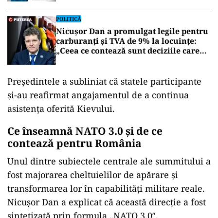
POLITICĂ
Nicușor Dan a promulgat legile pentru
carburanți și TVA de 9% la locuințe:
„Ceea ce contează sunt deciziile care
aduc beneficii și protejează românii”
Președintele a subliniat că statele participante
și-au reafirmat angajamentul de a continua
asistența oferită Kievului.
Ce înseamnă NATO 3.0 și de ce
contează pentru România
Unul dintre subiectele centrale ale summitului a
fost majorarea cheltuielilor de apărare și
transformarea lor în capabilități militare reale.
Nicușor Dan a explicat că această direcție a fost
sintetizată prin formula „NATO 3.0″.