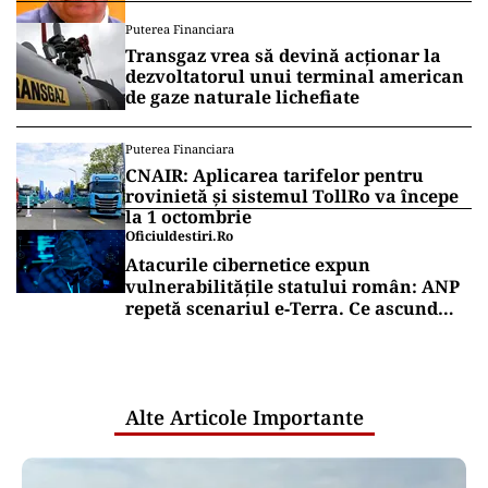
Puterea Financiara
Transgaz vrea să devină acționar la
dezvoltatorul unui terminal american
de gaze naturale lichefiate
Puterea Financiara
CNAIR: Aplicarea tarifelor pentru
rovinietă și sistemul TollRo va începe
la 1 octombrie
Oficiuldestiri.ro
Atacurile cibernetice expun
vulnerabilitățile statului român: ANP
repetă scenariul e‑Terra. Ce ascund
comunicările oficiale și cine răspunde
pentru mentenanța IT a instituțiilor
publice
Alte Articole Importante