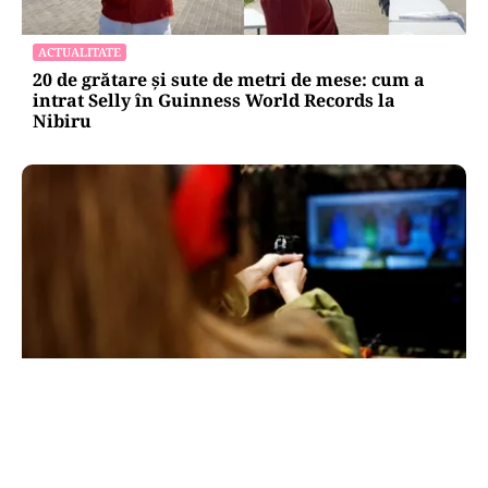
ACTUALITATE
20 de grătare și sute de metri de mese: cum a
intrat Selly în Guinness World Records la
Nibiru
ACTUALITATE
Spionaj pentru Rusia: o româncă de 45 de ani,
arestată în Germania. Misiunea ar fi vizat un