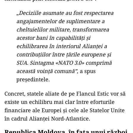
„
Deciziile asumate au fost respectarea
angajamentelor de suplimentare a
cheltuielilor militare, transformarea
acestor bani în capabilități și
echilibrarea în interiorul Alianței a
contribuțiilor între țările europene și
SUA. Sintagma «NATO 3.0» comprimă
această voință comună”
, a spus
președintele.
Concret, statele aliate de pe Flancul Estic vor să
existe un echilibru mai clar între eforturile
financiare ale Europei și cele ale Statelor Unite
în cadrul Alianței Nord-Atlantice.
Republica Moldova, în fața unui război