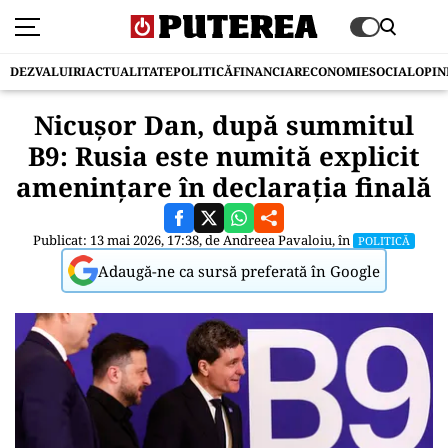
DEZVALUIRI
ACTUALITATE
POLITICĂ
FINANCIAR
ECONOMIE
SOCIAL
OPIN
Nicușor Dan, după summitul
B9: Rusia este numită explicit
amenințare în declarația finală
Publicat: 13 mai 2026, 17:38, de
Andreea Pavaloiu
, în
POLITICĂ
Adaugă-ne ca sursă preferată în Google