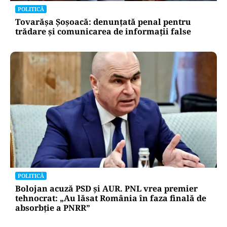
POLITICĂ
Tovarășa Șoșoacă: denunțată penal pentru
trădare și comunicarea de informații false
POLITICĂ
Bolojan acuză PSD și AUR. PNL vrea premier
tehnocrat: „Au lăsat România în faza finală de
absorbţie a PNRR”