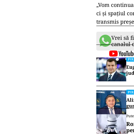
„Vom continua 
ci și spațiul c
transmis preș
Vrei să f
canalul
POL
Eug
jud
POL
Ali
gun
Pute
Ro
pe