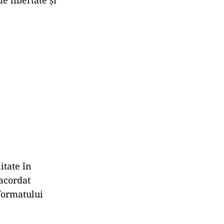
e libertate și
itate în
 acordat
 formatului