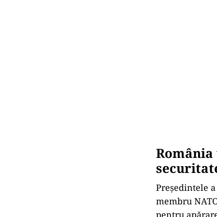
România v
securitat
Președintele a
membru NATO și
pentru apărare