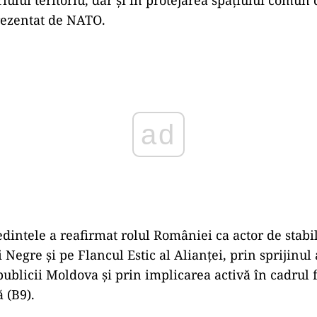
ului teritoriu, dar și în protejarea spațiului comun d
rezentat de NATO.
ad
dintele a reafirmat rolul României ca actor de stabil
Negre și pe Flancul Estic al Alianței, prin sprijinul
publicii Moldova și prin implicarea activă în cadrul
 (B9).