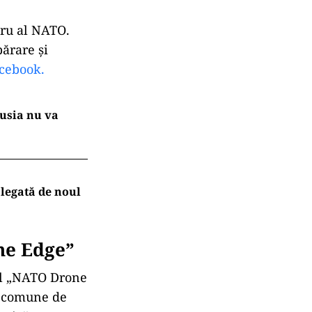
ru al NATO.
părare și
cebook.
Rusia nu va
legată de noul
ne Edge”
tul „NATO Drone
ii comune de