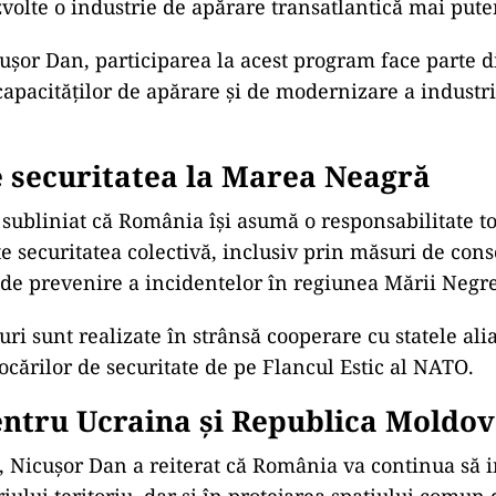
zvolte o industrie de apărare transatlantică mai pute
cușor Dan, participarea la acest program face parte d
capacităților de apărare și de modernizare a industri
 securitatea la Marea Neagră
 subliniat că România își asumă o responsabilitate t
te securitatea colectivă, inclusiv prin măsuri de cons
i de prevenire a incidentelor în regiunea Mării Negre
i sunt realizate în strânsă cooperare cu statele alia
ocărilor de securitate de pe Flancul Estic al NATO.
entru Ucraina și Republica Moldo
, Nicușor Dan a reiterat că România va continua să i