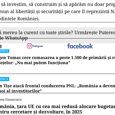
să investim, să construim și să apărăm nu doar propr
omun al libertății și securității pe care îl reprezintă 
edintele României.
ii mereu la curent cu toate știrile? Urmărește Puterea
 de WhatsApp
ITICĂ
en Tomac cere comasarea a peste 1.500 de primării și 
ețelor: „Nu mai putem funcționa”
ITICĂ
n Tișe atacă frontal conducerea PNL: „România a deveni
oi al investitorilor”
rea Financiara
mânia, țara UE cu cea mai redusă alocare bugetar
ntru cercetare și dezvoltare, în 2025