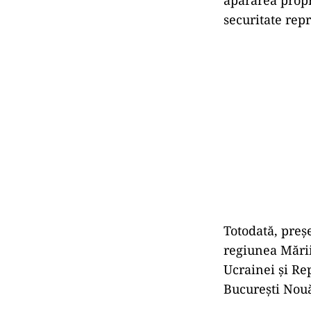
apărarea propri
securitate rep
Totodată, preșe
regiunea Mării 
Ucrainei și Re
București Nouă