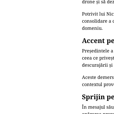
drone și să de
Potrivit lui Ni
consolidare a 
domeniu.
Accent pe
Președintele a
ceea ce priveș
descurajării ș
Aceste demersur
contextul prov
Sprijin p
În mesajul său