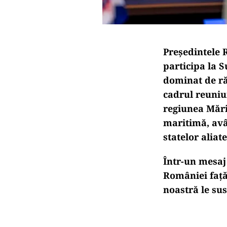
Președintele 
participa la 
dominat de răz
cadrul reuniun
regiunea Mării
maritimă, avân
statelor aliate
Într-un mesaj
României față
noastră le sus