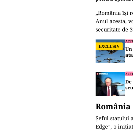
„România își 
Anul acesta, v
securitate de 
ACT
EXCLUSIV
Un 
ata
ACT
De 
scu
România 
Șeful statului
Edge”, o iniția