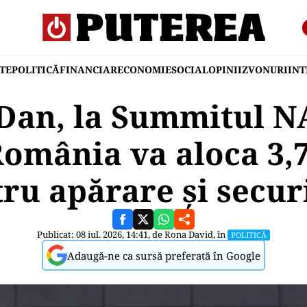
TE
POLITICĂ
FINANCIAR
ECONOMIE
SOCIAL
OPINII
ZVONURI
IN
Dan, la Summitul N
omânia va aloca 3,
ru apărare și secur
Publicat: 08 iul. 2026, 14:41, de
Rona David
, în
POLITICĂ
Adaugă-ne ca sursă preferată în Google