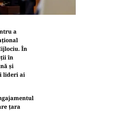
ntru a
ațional
jlociu. În
ii în
nă și
 lideri ai
angajamentul
are țara