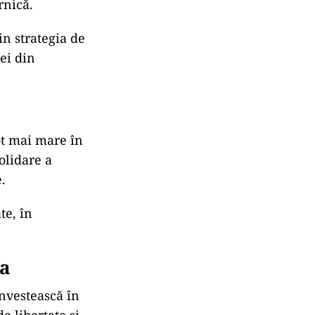
rnică.
in strategia de
ei din
ot mai mare în
olidare a
.
te, în
va
nvestească în