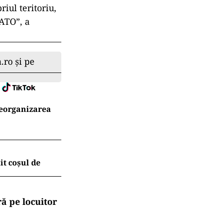
iul teritoriu,
NATO”, a
.ro și pe
reorganizarea
t coșul de
ă pe locuitor