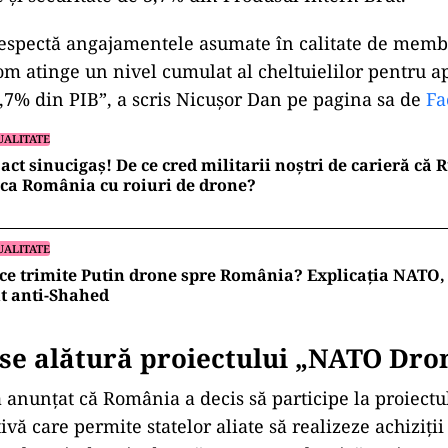
respectă angajamentele asumate în calitate de memb
om atinge un nivel cumulat al cheltuielilor pentru a
3,7% din PIB”, a scris Nicușor Dan pe pagina sa de
Fa
UALITATE
act sinucigaș! De ce cred militarii noștri de carieră că 
ca România cu roiuri de drone?
UALITATE
ce trimite Putin drone spre România? Explicația NATO, 
t anti-Shahed
se alătură proiectului „NATO Dro
 a anunțat că România a decis să participe la proiec
tivă care permite statelor aliate să realizeze achiziț