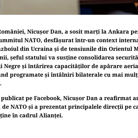
României, Nicușor Dan, a sosit marți la Ankara pe
Summitul NATO, desfășurat într-un context intern
boiul din Ucraina și de tensiunile din Orientul Mi
ii, șeful statului va susține consolidarea securităț
 Negre și întărirea capacităților de apărare aeria
d programate și întâlniri bilaterale cu mai mulți
.
 publicat pe Facebook, Nicușor Dan a reafirmat 
 de NATO și a prezentat principalele direcții pe c
ține în cadrul Alianței.
Play