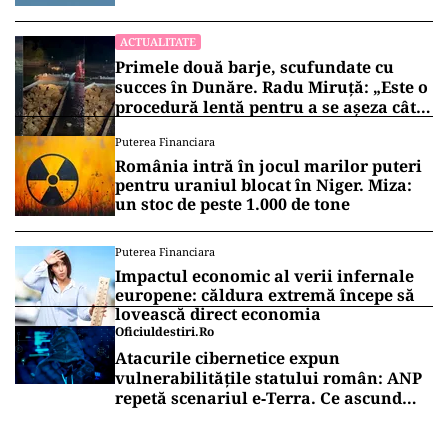
ACTUALITATE
Primele două barje, scufundate cu
succes în Dunăre. Radu Miruță: „Este o
procedură lentă pentru a se așeza cât
mai bine”
Puterea Financiara
România intră în jocul marilor puteri
pentru uraniul blocat în Niger. Miza:
un stoc de peste 1.000 de tone
Puterea Financiara
Impactul economic al verii infernale
europene: căldura extremă începe să
lovească direct economia
Oficiuldestiri.ro
Atacurile cibernetice expun
vulnerabilitățile statului român: ANP
repetă scenariul e‑Terra. Ce ascund
comunicările oficiale și cine răspunde
pentru mentenanța IT a instituțiilor