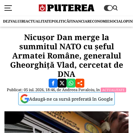
DEZVALUIRI
ACTUALITATE
POLITICĂ
FINANCIAR
ECONOMIE
SOCIAL
OPIN
Nicușor Dan merge la
summitul NATO cu șeful
Armatei Române, generalul
Gheorghiță Vlad, cercetat de
DNA
Publicat: 05 iul. 2026, 18:46, de
Andreea Pavaloiu
, în
ACTUALITATE
Adaugă-ne ca sursă preferată în Google