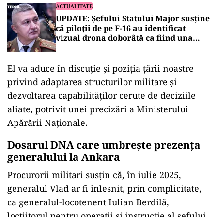
ACTUALITATE
UPDATE: Șefului Statului Major susține
că piloții de pe F-16 au identificat
vizual drona doborâtă ca fiind una
rusească
El va aduce în discuție și poziția țării noastre
privind adaptarea structurilor militare și
dezvoltarea capabilităților cerute de deciziile
aliate, potrivit unei precizări a Ministerului
Apărării Naționale.
Dosarul DNA care umbrește prezența
generalului la Ankara
Procurorii militari susțin că, în iulie 2025,
generalul Vlad ar fi înlesnit, prin complicitate,
ca generalul-locotenent Iulian Berdilă,
locțiitorul pentru operații și instrucție al șefului