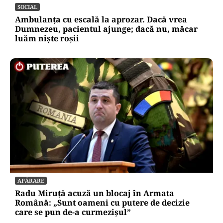
SOCIAL
Ambulanța cu escală la aprozar. Dacă vrea
Dumnezeu, pacientul ajunge; dacă nu, măcar
luăm niște roșii
APĂRARE
Radu Miruță acuză un blocaj în Armata
Română: „Sunt oameni cu putere de decizie
care se pun de-a curmezișul”