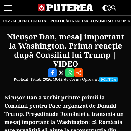
DEZVALUIRI
ACTUALITATE
POLITICĂ
FINANCIAR
ECONOMIE
SOCIAL
OPIN
Nicușor Dan, mesaj important
la Washington. Prima reacție
după Consiliul lui Trump |
VIDEO
Publicat: 19 feb. 2026, 19:42, de
Corina Oprea
, în
POLITICĂ
Nicușor Dan a vorbit printre primii la
Consiliul pentru Pace organizat de Donald
Trump. Președintele României a transmis un
mesaj important la Washington: că România
este pregătită să ajute la reconstrucția din