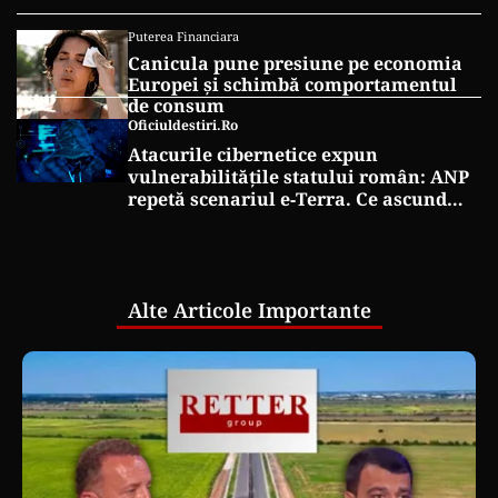
Puterea Financiara
Canicula pune presiune pe economia
Europei și schimbă comportamentul
de consum
Oficiuldestiri.ro
Atacurile cibernetice expun
vulnerabilitățile statului român: ANP
repetă scenariul e‑Terra. Ce ascund
comunicările oficiale și cine răspunde
pentru mentenanța IT a instituțiilor
publice
Alte Articole Importante