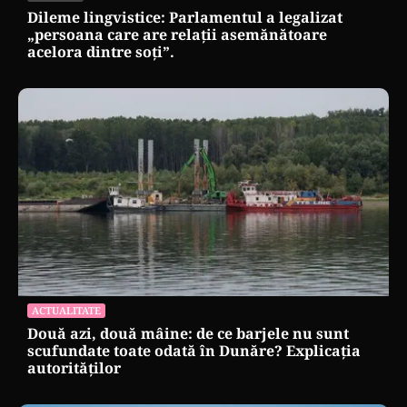
Dileme lingvistice: Parlamentul a legalizat
„persoana care are relații asemănătoare
acelora dintre soți”.
ACTUALITATE
Două azi, două mâine: de ce barjele nu sunt
scufundate toate odată în Dunăre? Explicația
autorităților