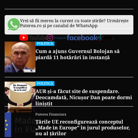
Vrei să fii mereu la curent cu toate știrile? Urmărește
Puterea.ro și pe canalul de WhatsApp
POLITICĂ
Cum a ajuns Guvernul Bolojan să
piardă 11 hotărâri în instanță
POLITICĂ
AUR și-a făcut site de suspendare.
Deocamdată, Nicușor Dan poate dormi
liniștit
Puterea Financiara
Țările UE reconfigurează conceptul
„Made in Europe” în jurul produselor,
nu al țărilor