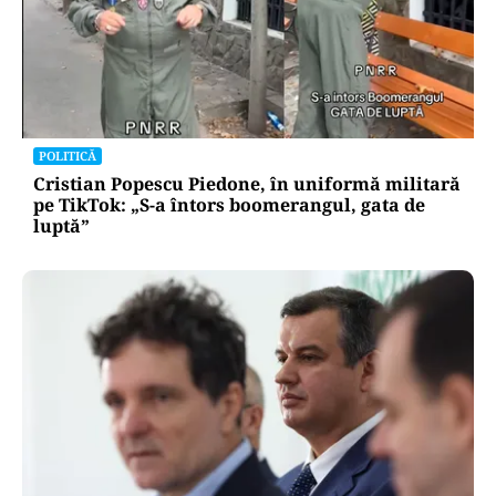
METEO
Săptămâna de foc în România: ANM,
avertisment pentru toată săptămâna: 38 de
grade ziua, peste 20 noaptea
POLITICĂ