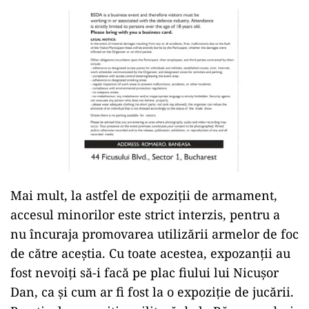
Nicușor Dan, pe contrasens la
expoziția militară de la Băneasa
Numai că șeful statului a venit însoțit de fiul
său, deși organizatorii au precizat clar, pe biletul
și invitațiile de participare, că accesul
persoanelor sub 18 ani este interzis.