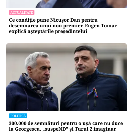
Cristian Popescu Piedone, în uniformă militară
pe TikTok: „S-a întors boomerangul, gata de
luptă”
ACTUALITATE
Ce condiție pune Nicușor Dan pentru
desemnarea unui nou premier. Eugen Tomac
explică așteptările președintelui