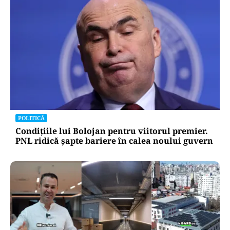
Ce înseamnă pentru viața de zi cu zi a
românilor ratingul „Baa3 cu
perspectivă negativă” acordat de
agențiile financiare
Oficiuldestiri.ro
Atacurile cibernetice expun
vulnerabilitățile statului român: ANP
repetă scenariul e‑Terra. Ce ascund
comunicările oficiale și cine răspunde
pentru mentenanța IT a instituțiilor
publice
Alte Articole Importante