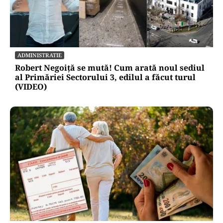
POLITICĂ
Condițiile lui Bolojan pentru viitorul premier.
PNL ridică șapte bariere în calea noului guvern
ADMINISTRATIE
Robert Negoiță se mută! Cum arată noul sediul