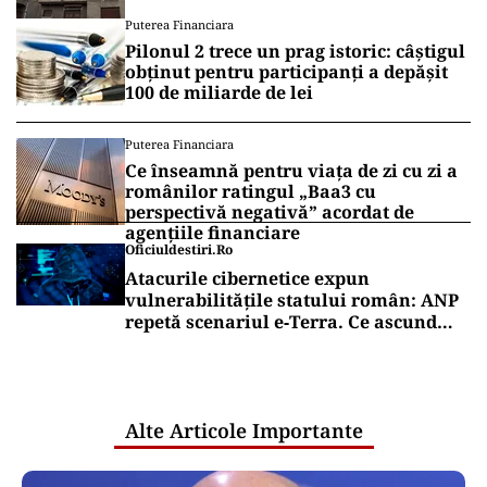
Vrei să fii mereu la curent cu toate știrile? Urmărește
Puterea.ro și pe canalul de WhatsApp
DEZVĂLUIRI
Anatomia unui eșec de achiziții
publice: firmele din spatele atacului
cibernetic de la ANCPI
ANCHETE
EXCLUSIV
Scandalul apartamentelor din
București ajunge la giganții
rezervărilor: Airbnb și Booking.com
anunță măsuri și cer respectarea legii
Puterea Financiara
Pilonul 2 trece un prag istoric: câștigul
obținut pentru participanți a depășit
100 de miliarde de lei
Puterea Financiara