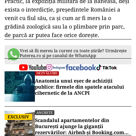
Mai mult, la astfel de expoziții de armament,
accesul minorilor este strict interzis, pentru a
nu încuraja promovarea utilizării armelor de foc
de către aceștia. Cu toate acestea, expozanții au
fost nevoiți să-i facă pe plac fiului lui Nicușor
Dan, ca și cum ar fi fost la o expoziție de jucării.
Practic, la expoziția militară de la Băneasa, deși
exista o interdicție, președintele României a
venit cu fiul său, ca și cum ar fi mers la o
grădină zoologică sau la o plimbare prin parc,
de parcă ar putea face orice dorește.