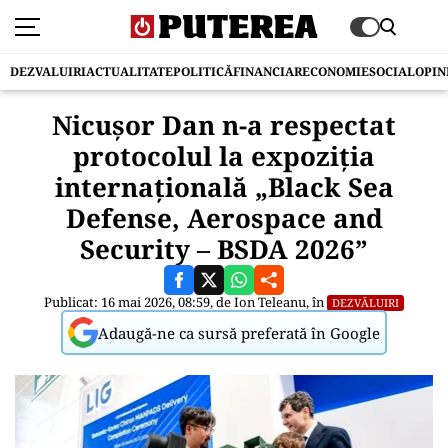
DEZVALUIRI
ACTUALITATE
POLITICĂ
FINANCIAR
ECONOMIE
SOCIAL
OPIN
Nicușor Dan n-a respectat
protocolul la expoziţia
internaţională „Black Sea
Defense, Aerospace and
Security – BSDA 2026”
Publicat: 16 mai 2026, 08:59, de
Ion Teleanu
, în
DEZVĂLUIRI
Adaugă-ne ca sursă preferată în Google